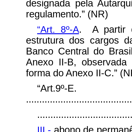
designada pela Autarqu
regulamento.” (NR)
“Art. 8º-A
. A partir
estrutura dos cargos d
Banco Central do Brasi
Anexo II-B, observada 
forma do Anexo II-C.” (N
“Art.9º-E.
........................................
...................................
III -
abono de permanê