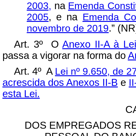
2003,
na
Emenda Constitu
2005
, e na
Emenda Con
novembro de 2019
.” (NR
Art. 3º O
Anexo II-A à Le
passa a vigorar na forma do
A
Art. 4º A
Lei nº 9.650, de 
acrescida dos Anexos II-B
e
I
esta Lei.
CA
DOS EMPREGADOS RE