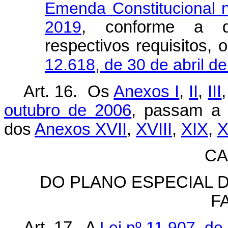
Emenda Constitucional 
2019
, conforme a d
respectivos requisitos,
12.618, de 30 de abril d
Art. 16. Os
Anexos I
,
II
,
III
outubro de 2006
, passam a 
dos
Anexos XVII
,
XVIII
,
XIX
,
CA
DO PLANO ESPECIAL 
F
Art. 17. A
Lei nº 11.907, de