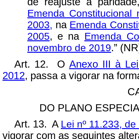
de reajuste a paridad
Emenda Constitucional
2003,
na
Emenda Constitu
2005
, e na
Emenda Con
novembro de 2019
.” (NR
Art. 12. O
Anexo III à Le
2012
, passa a vigorar na for
C
DO PLANO ESPECI
Art. 13. A
Lei nº 11.233, d
vigorar com as seguintes alte