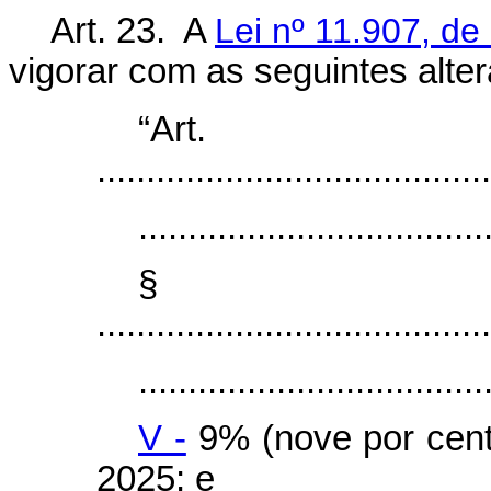
Art. 23. A
Lei nº 11.907, de
vigorar com as seguintes alte
“Art
........................................
...................................
§
........................................
...................................
V -
9% (nove por cento
2025; e