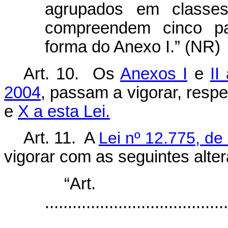
agrupados em classe
compreendem cinco p
forma do Anexo I.” (NR)
Art. 10. Os
Anexos I
e
II
2004
, passam a vigorar, resp
e
X a esta Lei.
Art. 11. A
Lei nº 12.775, d
vigorar com as seguintes alte
“Ar
........................................