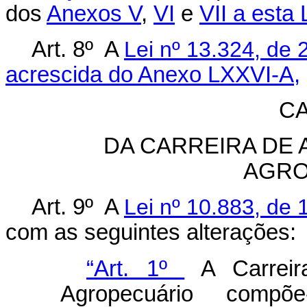
dos
Anexos V
,
VI
e
VII a esta 
Art. 8º A
Lei nº 13.324, de 
acrescida do Anexo LXXVI-A,
CA
DA CARREIRA DE 
AGRO
Art. 9º A
Lei nº 10.883, de 
com as seguintes alterações:
“Art. 1º
A Carreira
Agropecuário compõ