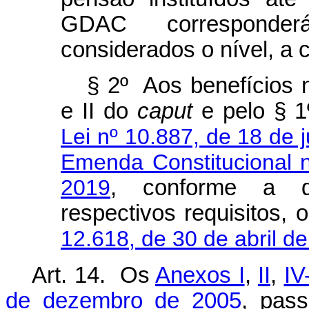
GDAC corresponder
considerados o nível, a 
§ 2º Aos benefícios n
e II do
caput
e pelo § 1º
Lei nº 10.887, de 18 de 
Emenda Constitucional 
2019
, conforme a d
respectivos requisitos,
12.618, de 30 de abril d
Art. 14. Os
Anexos I
,
II
,
IV
de dezembro de 2005
, pass