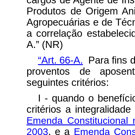
cargos de Agente de Insp
Produtos de Origem Ani
Agropecuárias e de Técn
a correlação estabelec
A.” (NR)
“Art. 66-A.
Para fins 
proventos de aposent
seguintes critérios:
I - quando o benefíci
critérios a integralidad
Emenda Constitucional
2003
, e a
Emenda Consti