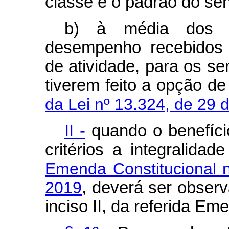
classe e o padrão do ser
b) à média dos p
desempenho recebidos 
de atividade, para os s
tiverem feito a opção d
da Lei nº 13.324, de 29 
II -
quando o benefíci
critérios a integralida
Emenda Constitucional 
2019
, deverá ser observa
inciso II, da referida Em