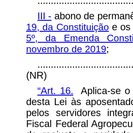
...................................
III -
abono de permanê
19, da Constituição
e o
5º, da Emenda Consti
novembro de 2019
;
...................................
(NR)
“Art. 16.
Aplica-se o d
desta Lei às aposentado
pelos servidores integ
Fiscal Federal Agropecu