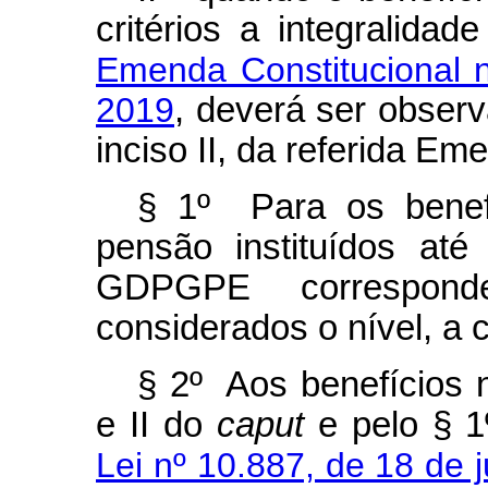
critérios a integralida
Emenda Constitucional 
2019
, deverá ser observa
inciso II, da referida Em
§ 1º Para os benef
pensão instituídos at
GDPGPE correspond
considerados o nível, a 
§ 2º Aos benefícios n
e II do
caput
e pelo § 1º
Lei nº 10.887, de 18 de 