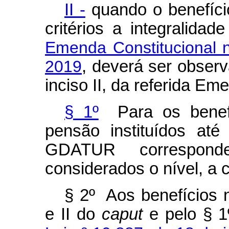
II -
quando o benefíci
critérios a integralida
Emenda Constitucional 
2019
, deverá ser observa
inciso II, da referida Em
§ 1º
Para os benefí
pensão instituídos at
GDATUR correspond
considerados o nível, a 
§ 2º Aos benefícios n
e II do
caput
e pelo § 1º