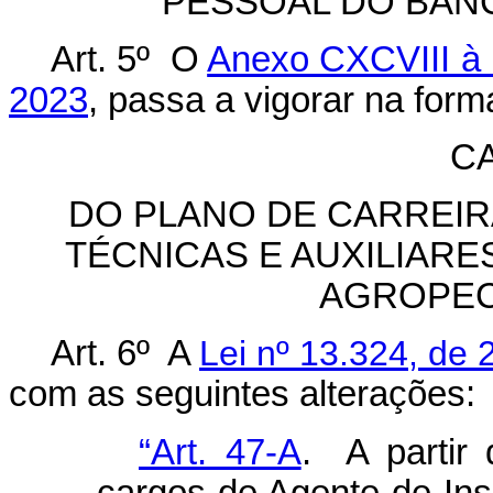
PESSOAL DO BAN
Art. 5º O
Anexo CXCVIII à 
2023
, passa a vigorar na for
CA
DO PLANO DE CARREIR
TÉCNICAS E AUXILIARE
AGROPEC
Art. 6º A
Lei nº 13.324, de 
com as seguintes alterações:
“Art. 47-A
. A partir