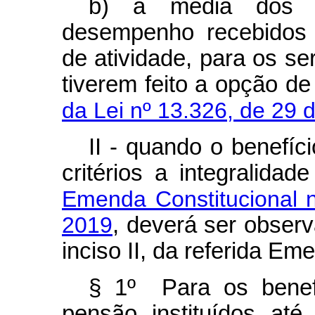
b) à média dos p
desempenho recebidos 
de atividade, para os s
tiverem feito a opção d
da Lei nº 13.326, de 29 
II - quando o benefíc
critérios a integralida
Emenda Constitucional 
2019
, deverá ser observa
inciso II, da referida Em
§ 1º Para os benef
pensão instituídos at