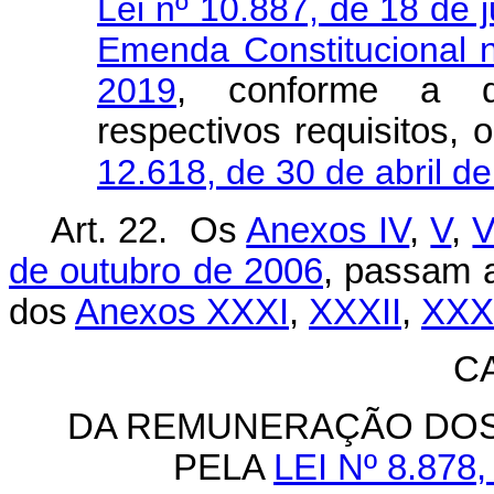
Lei nº 10.887, de 18 de 
Emenda Constitucional 
2019
, conforme a d
respectivos requisitos,
12.618, de 30 de abril d
Art. 22. Os
Anexos IV
,
V
,
V
de outubro de 2006
, passam a
dos
Anexos XXXI
,
XXXII
,
XXXI
C
DA REMUNERAÇÃO DOS
PELA
LEI Nº 8.878