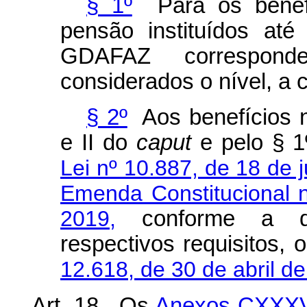
§ 1º
Para os benefí
pensão instituídos at
GDAFAZ correspond
considerados o nível, a 
§ 2º
Aos benefícios n
e II do
caput
e pelo § 1º
Lei nº 10.887, de 18 de 
Emenda Constitucional 
2019,
conforme a da
respectivos requisitos,
12.618, de 30 de abril d
Art. 18. Os
Anexos CXXX