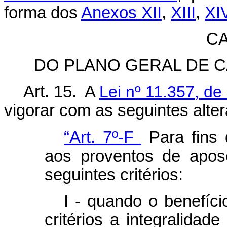
forma dos
Anexos XII
,
XIII
,
XI
CA
DO PLANO GERAL DE 
Art. 15. A
Lei nº 11.357, de
vigorar com as seguintes alte
“Art. 7º-F
Para fins
aos proventos de apos
seguintes critérios:
I - quando o benefíci
critérios a integralidad