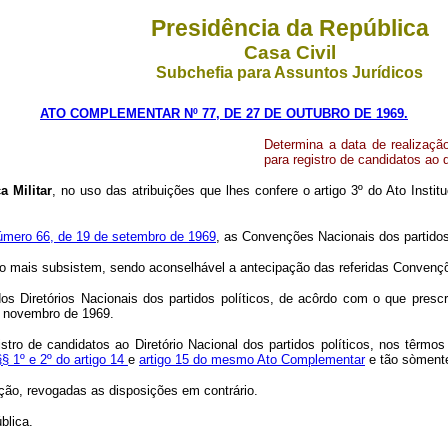
Presidência da República
Casa Civil
Subchefia para Assuntos Jurídicos
ATO COMPLEMENTAR Nº 77, DE 27 DE OUTUBRO DE 1969.
Determina a data de realizaçã
para registro de candidatos ao d
a Militar
, no uso das atribuições que lhes confere o artigo 3º do Ato Insti
mero 66, de 19 de setembro de 1969
, as Convenções Nacionais dos partidos 
o mais subsistem, sendo aconselhável a antecipação das referidas Convençõ
os Diretórios Nacionais dos partidos políticos, de acôrdo com o que pres
de novembro de 1969.
tro de candidatos ao Diretório Nacional dos partidos políticos, nos têr­mo
§§ 1º e 2º do artigo 14
e
artigo 15 do mesmo Ato Complementar
e tão sòmente
ação, revogadas as disposições em contrário.
blica.