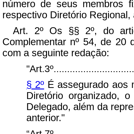
número de seus membros fi­
respectivo Diretório Regional, 
Art. 2º Os §§ 2º, do art
Complemen­tar nº 54, de 20 
com a seguinte redação:
"Art.3º...............................
§ 2º
É assegurado aos mu
Diretório organizado, o
Delegado, além da repre
anterior."
“Art.7º..............................