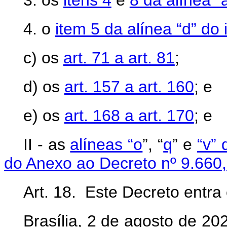
3. os
itens 4
e
8 da alínea “a
4. o
item 5 da alínea “d” do 
c) os
art. 71 a art. 81
;
d) os
art. 157 a art. 160
; e
e) os
art. 168 a art. 170
; e
II - as
alíneas “o
”, “
q
” e
“v” 
do Anexo ao Decreto nº 9.660,
Art. 18. Este Decreto entra
Brasília, 2 de agosto de 2