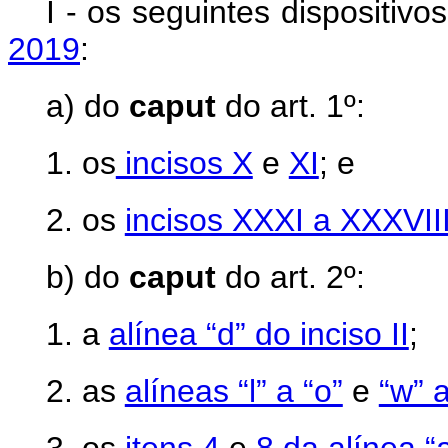
I - os seguintes dispositiv
2019
:
a) do
caput
do art. 1º:
1. os
incisos X
e
XI
; e
2. os
incisos XXXI a XXXVII
b) do
caput
do art. 2º:
1. a
alínea “d” do inciso II
;
2. as
alíneas “l” a “o”
e
“w” a