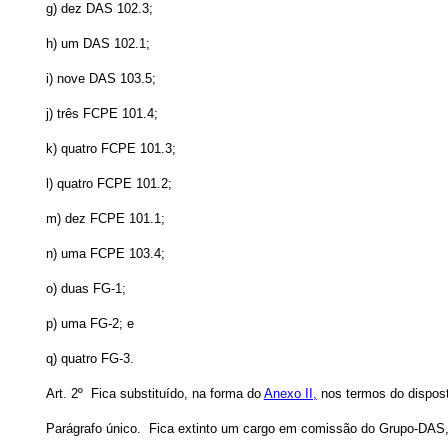
g) dez DAS 102.3;
h) um DAS 102.1;
i) nove DAS 103.5;
j) três FCPE 101.4;
k) quatro FCPE 101.3;
l) quatro FCPE 101.2;
m) dez FCPE 101.1;
n) uma FCPE 103.4;
o) duas FG-1;
p) uma FG-2; e
q) quatro FG-3.
Art. 2º Fica substituído, na forma do
Anexo II,
nos termos do dispos
Parágrafo único. Fica extinto um cargo em comissão do Grupo-DAS