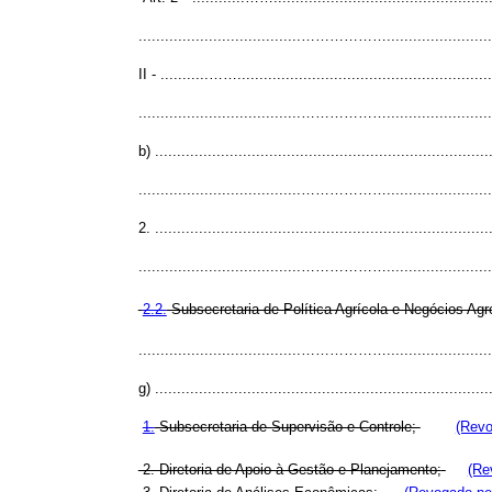
.....................................………………............................
II - ...........……........................................................
.....................................………………............................
b) .............................................................................
.....................................………………............................
2. .............................................................................
.....................................………………............................
2.2.
Subsecretaria de Política Agrícola e Negócios Ag
.....................................………………............................
g) .............................................................................
1.
Subsecretaria de Supervisão e Controle;
(Revo
2. Diretoria de Apoio à Gestão e Planejamento;
(Re