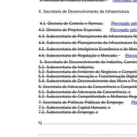
3. Diretoria de Análises Econômicas;
(Revogado pel
4. Secretaria de Desenvolvimento da Infraestrutura:
4.1. Diretoria de Controle e Normas;
(Revogado pelo
4.2. Diretoria de Projetos Especiais
;
(Revogado pelo
4.3. Subsecretaria de Planejamento da Infraestrutura N
4.4. Subsecretaria de Planejamento da Infraestrutura 
4.5. Subsecretaria de Inteligência Econômica e de Mon
4.6. Subsecretaria de Regulação e Mercado;
(Revog
5. Secretaria de Desenvolvimento da Indústria, Comérc
5.1. Subsecretaria da Indústria;
5.2. Subsecretaria de Ambiente de Negócios e Competit
5.3. Subsecretaria de Inovação e Transformação Digital
5.4. Subsecretaria de Desenvolvimento das Micro e 
6. Secretaria de Advocacia da Concorrência e Competit
6.1. Subsecretaria de Advocacia da Concorrência; e
6.2. Subsecretaria de Competitividade e Melhorias Regu
7. Secretaria de Políticas Públicas de Emprego:
(Re
7.1. Subsecretaria de Capital Humano; e
7.2. Subsecretaria de Emprego; e
h) ..................................………………............................
.....................................………………............................