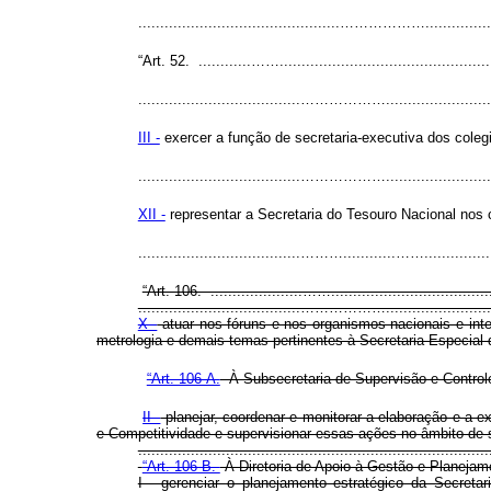
..............................................……………….................
“Art. 52. ............……...............................................
.....................................………………............................
III -
exercer a função de secretaria-executiva dos colegi
.....................................………………............................
XII -
representar a Secretaria do Tesouro Nacional nos c
.....................................………............…….................
“Art. 106. .....................……....................................
.....................................………………............................
X -
atuar nos fóruns e nos organismos nacionais e int
metrologia e demais temas pertinentes à Secretaria Especial
“Art. 106-A.
À Subsecretaria de Supervisão e Contro
II -
planejar, coordenar e monitorar a elaboração e a e
e Competitividade e supervisionar essas ações no âmbito de 
..............................................................................
“Art. 106-B.
À Diretoria de Apoio à Gestão e Planeja
I - gerenciar o planejamento estratégico da Secret