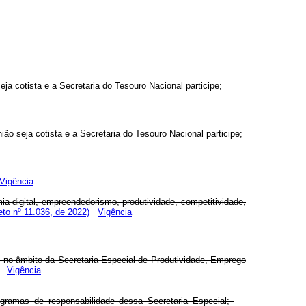
ja cotista e a Secretaria do Tesouro Nacional participe;
ão seja cotista e a Secretaria do Tesouro Nacional participe;
Vigência
 digital, empreendedorismo, produtividade, competitividade,
to nº 11.036, de 2022)
Vigência
l no âmbito da Secretaria Especial de Produtividade, Emprego
Vigência
rogramas de responsabilidade dessa Secretaria Especial;