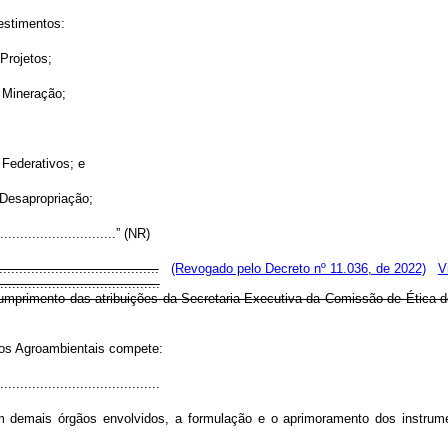
estimentos:
Projetos;
e Mineração;
 Federativos; e
 Desapropriação;
...........................” (NR)
..................................
(Revogado pelo Decreto nº 11.036, de 2022)
V
....................................
cumprimento das atribuições da Secretaria-Executiva da Comissão de Ética 
ios Agroambientais compete:
....................................
m demais órgãos envolvidos, a formulação e o aprimoramento dos instrumen