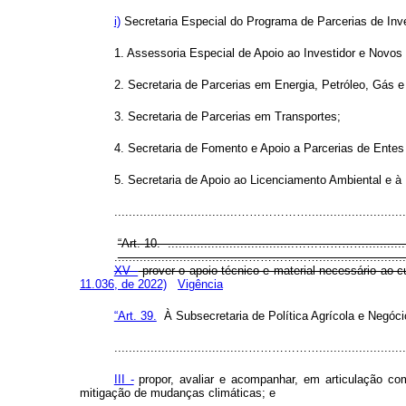
i)
Secretaria Especial do Programa de Parcerias de Inv
1. Assessoria Especial de Apoio ao Investidor e Novos 
2. Secretaria de Parcerias em Energia, Petróleo, Gás 
3. Secretaria de Parcerias em Transportes;
4. Secretaria de Fomento e Apoio a Parcerias de Entes
5. Secretaria de Apoio ao Licenciamento Ambiental e à
..................................……………….............................
“Art. 10. ...................................……………….................
.
....................................………………............................
XV -
prover o apoio técnico e material necessário ao 
11.036, de 2022)
Vigência
“Art. 39.
À Subsecretaria de Política Agrícola e Negóc
.....................................………………............................
III -
propor, avaliar e acompanhar, em articulação co
mitigação de mudanças climáticas; e