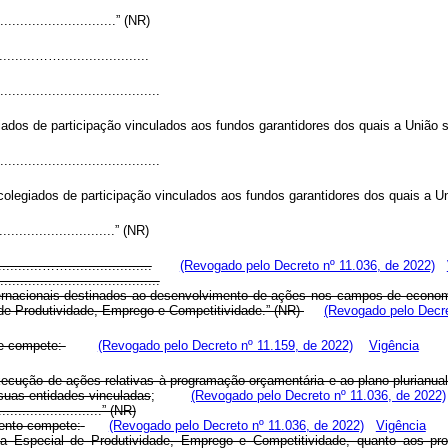
...........................” (NR)
..........……......................
....................................
ados de participação vinculados aos fundos garantidores dos quais a União se
....................................
olegiados de participação vinculados aos fundos garantidores dos quais a Uni
...........................” (NR)
...........…….....................
(Revogado pelo Decreto nº 11.036, de 2022)
....................................
ernacionais destinados ao desenvolvimento de ações nos campos de economia
 de Produtividade, Emprego e Competitividade.” (NR)
(Revogado pelo Decre
le compete:
(Revogado pelo Decreto nº 11.159, de 2022)
Vigência
xecução de ações relativas à programação orçamentária e ao plano plurianua
suas entidades vinculadas
;
(Revogado pelo Decreto nº 11.036, de 2022)
............................” (NR)
mento compete:
(Revogado pelo Decreto nº 11.036, de 2022)
Vigência
aria Especial de Produtividade, Emprego e Competitividade, quanto aos p