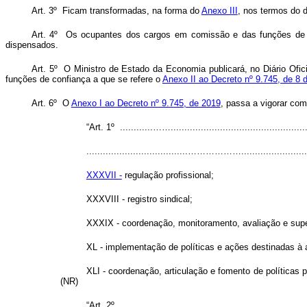
Art. 3º Ficam transformadas, na forma do
Anexo III
, nos termos do 
Art. 4º Os ocupantes dos cargos em comissão e das funções de c
dispensados.
Art. 5º O Ministro de Estado da Economia publicará, no Diário Ofic
funções de confiança a que se refere o
Anexo II ao Decreto nº 9.745, de 8 d
Art. 6º O
Anexo I ao Decreto nº 9.745, de 2019
, passa a vigorar com
“Art. 1º ............……..................................................
.....................................………………............................
XXXVII -
regulação profissional;
XXXVIII - registro sindical;
XXXIX - coordenação, monitoramento, avaliação e supe
XL - implementação de políticas e ações destinadas à 
XLI - coordenação, articulação e fomento de políticas
(NR)
“Art. 2º ............……..................................................