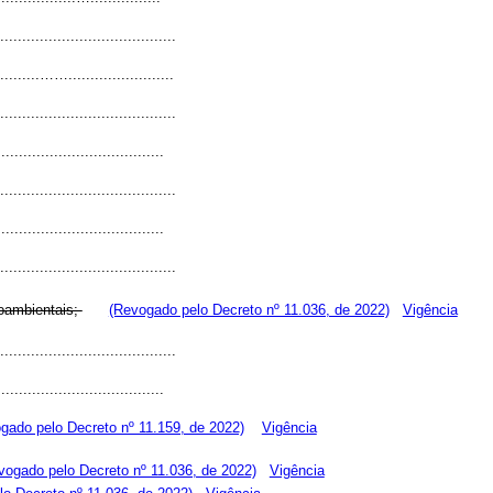
....................................
...........……........................
....................................
.....................................
....................................
.....................................
....................................
roambientais;
(Revogado pelo Decreto nº 11.036, de 2022)
Vigência
....................................
.....................................
gado pelo Decreto nº 11.159, de 2022)
Vigência
vogado pelo Decreto nº 11.036, de 2022)
Vigência