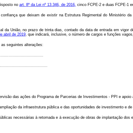
disposto no
art. 8º da Lei nº 13.346, de 2016,
cinco FCPE-2 e duas FCPE-1 e
onfiança que deixam de existir na Estrutura Regimental do Ministério da
ial da União, no prazo de trinta dias, contado da data de entrada em vigor 
e abril de 2019
, que indicará, inclusive, o número de cargos e funções vago
 as seguintes alterações:
.......…..........................
....................................
rvisão das ações do Programa de Parcerias de Investimentos - PPI e apoio 
ampliação da infraestrutura pública e das oportunidades de investimento e d
 públicas necessárias à retomada e à execução de obras de implantação dos e
.................…................