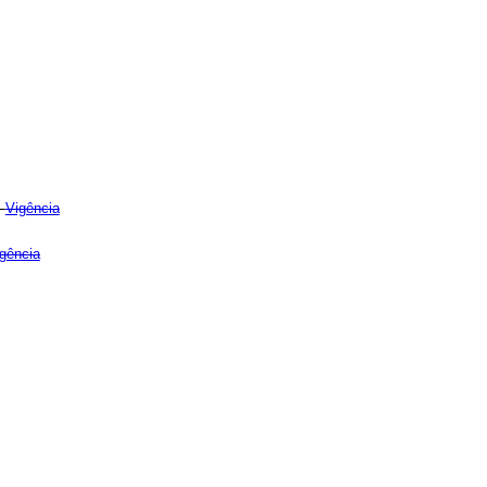
Vigência
gência