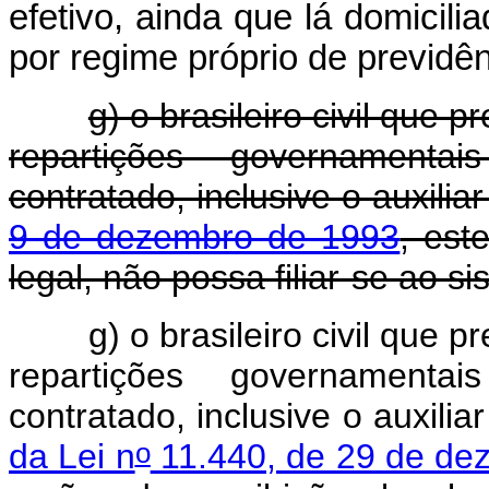
efetivo, ainda que lá domicil
por regime próprio de previdên
g) o brasileiro civil que 
repartições governamentai
contratado, inclusive o auxilia
9 de dezembro de 1993
, est
legal, não possa filiar-se ao si
g) o brasileiro civil que 
repartições governamentai
contratado, inclusive o auxilia
o
da Lei n
11.440, de 29 de de