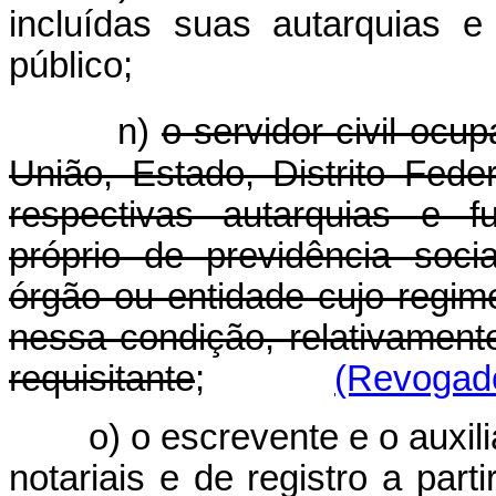
incluídas suas autarquias 
público;
n)
o servidor civil ocup
União, Estado, Distrito Fed
respectivas autarquias e 
próprio de previdência soci
órgão ou entidade cujo regime
nessa condição, relativamen
requisitante
;
(Revogado
o) o escrevente e o auxili
notariais e de registro a pa