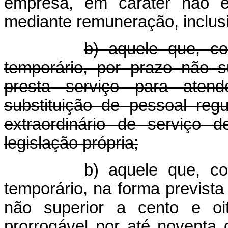
empresa, em caráter não e
mediante remuneração, inclus
b) aquele que, co
temporário, por prazo não s
presta serviço para atend
substituição de pessoal re
extraordinário de serviço 
legislação própria;
b) aquele que, co
temporário, na forma prevista
não superior a cento e oit
prorrogável por até noventa 