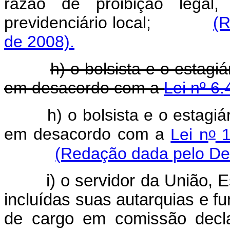
razão de proibição legal,
previdenciário local;
(R
de 2008).
h) o bolsista e o estagi
em desacordo com a
Lei nº 6
h) o bolsista e o estagi
o
em desacordo com a
Lei n
1
(Redação dada pelo Dec
i) o servidor da União, E
incluídas suas autarquias e f
de cargo em comissão decla