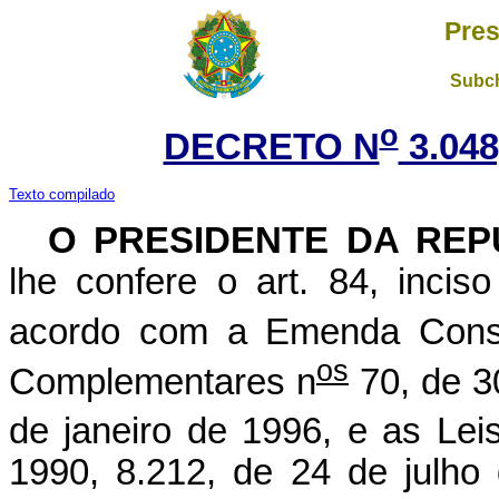
Pres
Subch
o
DECRETO N
3.048
Texto compilado
O
PRESIDENTE DA REP
lhe confere o art. 84, incis
acordo com a Emenda Consti
os
Complementares n
70, de 3
de janeiro de 1996, e as Lei
1990, 8.212, de 24 de julho