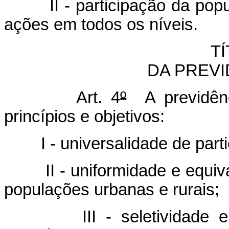
II - participação da po
ações em todos os níveis.
TÍ
DA PREVI
Art. 4
º
A previdênci
princípios e objetivos:
I - universalidade de par
II - uniformidade e equi
populações urbanas e rurais;
III - seletividade 