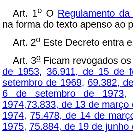
o
Art. 1
O
Regulamento da 
na forma do texto apenso ao 
o
Art. 2
Este Decreto entra e
o
Art. 3
Ficam revogados o
de 1953
,
36.911, de 15 de f
setembro de 1969
,
69.382, d
6 de setembro de 1973
1974
,
73.833, de 13 de março
1974
,
75.478, de 14 de març
1975
,
75.884, de 19 de junho