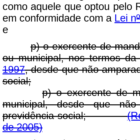
como aquele que optou pelo R
em conformidade com a
Lei n
e
p) o exercente de mandat
ou municipal, nos termos d
1997
, desde que não amparad
social;
p) o exercente de ma
municipal, desde que não
previdência social;
(R
de 2005)