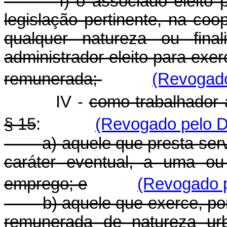
f) o associado eleito
legislação pertinente, na coo
qualquer natureza ou fin
administrador eleito para exer
remunerada;
(Revogado
IV -
como trabalhador 
§ 15
:
(Revogado pelo D
a) aquele que presta ser
caráter eventual, a uma o
emprego;
e
(Revogado p
b) aquele que exerce, po
remunerada de natureza urb