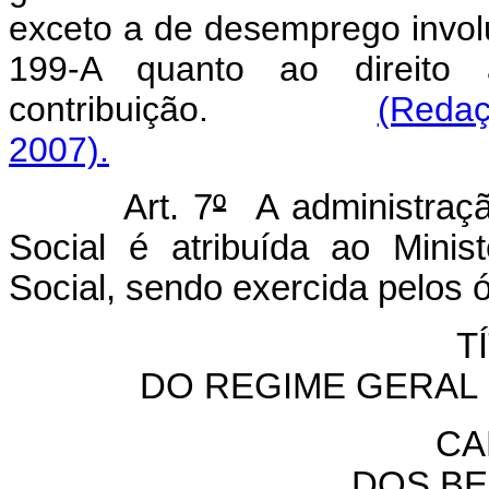
exceto a de desemprego involu
199-A quanto ao direito
contribuição.
(Redaç
2007).
Art. 7
º
A administraçã
Social é atribuída ao Minis
Social, sendo exercida pelos 
T
DO REGIME GERAL 
CA
DOS BE