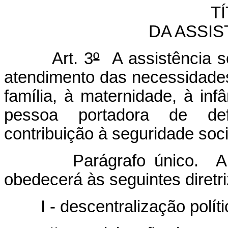
TÍ
DA ASSIS
Art. 3
º
A assistência so
atendimento das necessidades
família, à maternidade, à inf
pessoa portadora de defi
contribuição à seguridade soci
Parágrafo único. A 
obedecerá às seguintes diretri
I - descentralização polít