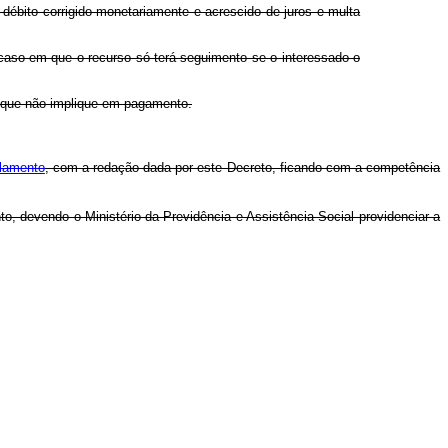
 débito corrigido monetariamente e acrescido de juros e multa
a, caso em que o recurso só terá seguimento se o interessado o
 que não implique em pagamento.
ulamento
, com a redação dada por este Decreto, ficando com a competência
, devendo o Ministério da Previdência e Assistência Social providenciar a