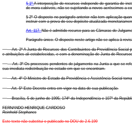
§ 1º
A interposição de recursos independe de garantia de inst
de mora cabíveis, não se sujeitando a novos acréscimos a 
§ 2º O disposto no parágrafo anterior não tem aplicação quand
instruir com a prova do seu depósito atualizada monetariamente
Art. 117.
Não é admitido recurso para as Câmaras de Julgam
Parágrafo único. O disposto neste artigo não se aplica à revi
Art. 2º A Junta de Recursos dos Contribuintes da Previdência Social pa
e atribuições ali estabelecidas, e com a denominação de Junta de Recursos
Art. 3º Os processos pendentes de julgamento na Junta a que se refe
sua imediata redistribuição no estado em que se encontram.
Art. 4º O Ministro de Estado da Previdência e Assistência Social tom
Art. 5º Este Decreto entra em vigor na data de sua publicação.
Brasília, 5 de junho de 1995; 174º da Independência e 107º da Repúbli
FERNANDO HENRIQUE CARDOSO
Reinhold Stephanes
Este texto não substitui o publicado no DOU de 2.6.199