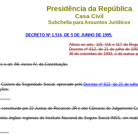
Presidência da República
Casa Civil
Subchefia para Assuntos Jurídicos
DECRETO Nº 1.514, DE 5 DE JUNHO DE 1995.
Altera os arts. 115, 116 e 117 do Re
Decreto nº 612, de 21 de julho de 199
30 de setembro de 1993, e dá outras p
e o art. 84, inciso IV, da Constituição,
o Custeio da Seguridade Social, aprovado pelo
Decreto nº 612, de 21 de julh
ções:
.........
constituído por 22 Juntas de Recursos JR e oito Câmaras de Julgamento Ca
elos órgãos regionais do Instituto Nacional do Seguro Social INSS, em maté
.......