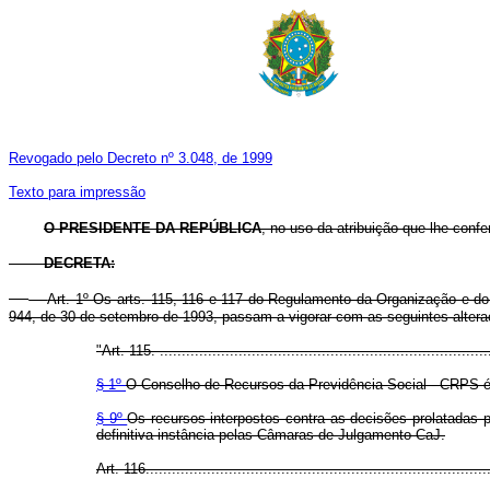
Revogado pelo Decreto nº 3.048, de 1999
Texto para impressão
O PRESIDENTE DA REPÚBLICA
, no uso da atribuição que lhe confer
DECRETA:
Art. 1º Os arts. 115, 116 e 117 do Regulamento da Organização e d
944, de 30 de setembro de 1993, passam a vigorar com as seguintes altera
"Art. 115. ..........................................................................
§ 1º
O Conselho de Recursos da Previdência Social - CRPS é 
§ 9º
Os recursos interpostos contra as decisões prolatadas p
definitiva instância pelas Câmaras de Julgamento CaJ.
Art. 116..............................................................................