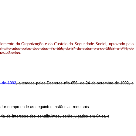
gulamento da Organização e do Custeio da Seguridade Social, aprovado pelo
2, alterados pelos Decretos nºs 656, de 24 de setembro de 1992, e 944, de
rovidências.
o de 1992
, alterados pelos Decretos nºs 656, de 24 de setembro de 1992, e
J e compreende as seguintes instâncias recursais:
ria de interesse dos contribuintes, serão julgados em única e