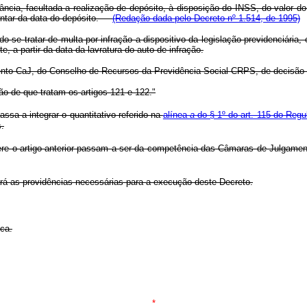
ância, facultada a realização de depósito, à disposição do INSS, do valor do
contar da data do depósito.
(Redação dada pelo Decreto nº 1.514, de 1995)
o se tratar de multa por infração a dispositivo da legislação previdenciári
, a partir da data da lavratura do auto de infração.
ento CaJ, do Conselho de Recursos da Previdência Social CRPS, de decisão
são de que tratam os artigos 121 e 122."
ssa a integrar o quantitativo referido na
alínea
a
do § 1º do art. 115 do Reg
.
re o artigo anterior passam a ser da competência das Câmaras de Julgamento
ará as providências necessárias para a execução deste Decreto.
ca.
*