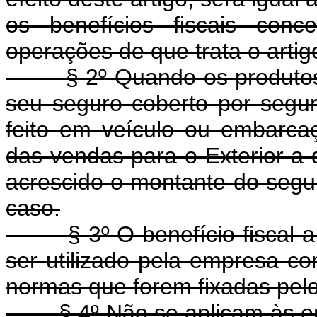
os benefícios fiscais conc
operações de que trata o artig
§ 2º Quando os produtos m
seu seguro coberto por segur
feito em veículo ou embarcaç
das vendas para o Exterior a q
acrescido o montante do segur
caso.
§ 3º O benefício fiscal a q
ser utilizado pela empresa co
normas que forem fixadas pelo
§ 4º Não se aplicam às emp