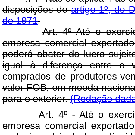
disposições do
artigo 1º, do 
de 1971
.
Art. 4º Até o exercí
empresa comercial exportador
poderá abater do lucro sujei
igual à diferença entre o 
comprados de produtores-ven
valor FOB, em moeda naciona
para o exterior.
(Redação dada 
Art. 4º - Até o exerc
empresa comercial exportador