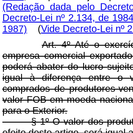
(Redação dada pelo Decreto
Decreto-Lei nº 2.134, de 198
1987)
(
Vide Decreto-Lei nº 
Art. 4º Até o exercí
empresa comercial exportador
poderá abater do lucro sujei
igual à diferença entre o 
comprados de produtores-ven
valor FOB em moeda naciona
para o Exterior.
§ 1º O valor dos produtos
efeito deste artigo, será igual