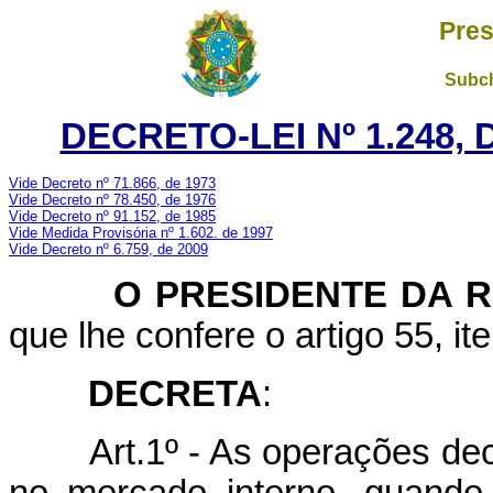
Pres
Subch
DECRETO-LEI Nº 1.248,
Vide Decreto nº 71.866, de 1973
Vide Decreto nº 78.450, de 1976
Vide Decreto nº 91.152, de 1985
Vide Medida Provisória nº 1.602. de 1997
Vide Decreto nº 6.759, de 2009
O PRESIDENTE DA RE
que lhe confere o artigo 55, it
DECRETA
:
Art.1º - As operações d