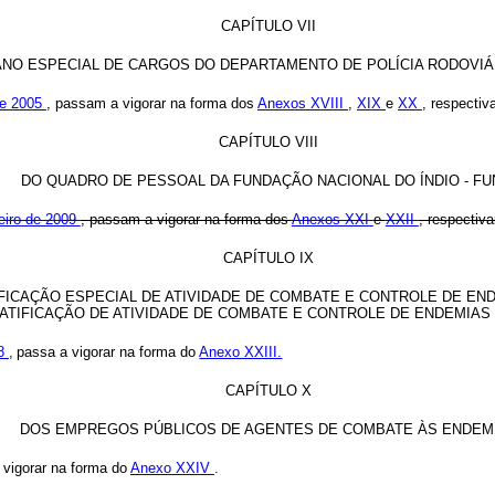
CAPÍTULO VII
ANO ESPECIAL DE CARGOS DO DEPARTAMENTO DE POLÍCIA RODOVIÁ
 de 2005
,
passam a vigorar na forma dos
Anexos XVIII
,
XIX
e
XX
, respectiv
CAPÍTULO VIII
DO QUADRO DE PESSOAL DA FUNDAÇÃO NACIONAL DO ÍNDIO - FU
reiro de 2009
, passam a vigorar na forma dos
Anexos XXI
e
XXII
, respectiv
CAPÍTULO IX
FICAÇÃO ESPECIAL DE ATIVIDADE DE COMBATE E CONTROLE DE EN
RATIFICAÇÃO DE ATIVIDADE DE COMBATE E CONTROLE DE ENDEMIAS 
08
,
passa a vigorar na forma do
Anexo XXIII.
CAPÍTULO X
DOS EMPREGOS PÚBLICOS DE AGENTES DE COMBATE ÀS ENDEM
 vigorar na forma do
Anexo XXIV
.