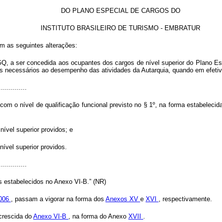
DO PLANO ESPECIAL DE CARGOS DO
INSTITUTO BRASILEIRO DE TURISMO -
EMBRATUR
om as seguintes alterações:
 - GQ, a ser concedida aos ocupantes dos cargos de nível superior do Plano 
ais necessários ao desempenho das atividades da Autarquia, quando em efetiv
..............
com o nível de qualificação funcional previsto no § 1º, na forma estabeleci
nível superior providos; e
nível superior providos.
..............
s estabelecidos no Anexo VI-B.” (NR)
2006
, passam a vigorar na forma dos
Anexos XV
e
XVI
, respectivamente.
acrescida do
Anexo VI-B
, na forma do Anexo
XVII
.