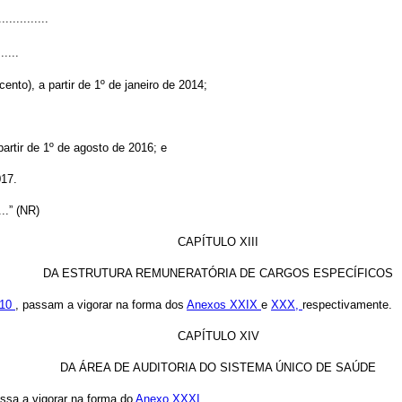
..............
......
ento), a partir de 1º de janeiro de 2014;
partir de 1º de agosto de 2016; e
017.
.....” (NR)
CAPÍTULO XIII
DA ESTRUTURA REMUNERATÓRIA DE CARGOS ESPECÍFICOS
010
, passam a vigorar na forma dos
Anexos XXIX
e
XXX,
respectivamente.
CAPÍTULO XIV
DA ÁREA DE AUDITORIA DO SISTEMA ÚNICO DE SAÚDE
assa a vigorar na forma do
Anexo XXXI.