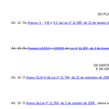
DO PL
Art. 12. Os
Anexos V
,
V-B
e
V-C da Lei nº 11.095, de 13 de janeiro
Art. 13. Os
Anexos LXXXII
e
LXXXIII
da
Lei nº 11.907, de 2 de feve
DA GRATI
E DA G
Art. 14. O
Anexo XLIX-A da Lei nº 11.784, de 22 de setembro de 20
Art. 15. O
Anexo da Lei nº 11.350, de 5 de outubro de 2006
,
passa a