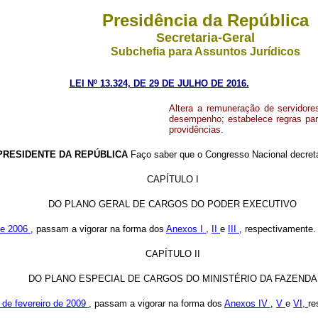
Presidência da República
Secretaria-Geral
Subchefia para Assuntos Jurídicos
LEI Nº 13.324, DE 29 DE JULHO DE 2016.
Altera a remuneração de servidore
desempenho; estabelece regras par
providências.
PRESIDENTE DA REPÚBLICA
Faço saber que o Congresso Nacional decreta
CAPÍTULO I
DO PLANO GERAL DE CARGOS DO PODER EXECUTIVO
de 2006
, passam a vigorar na forma dos
Anexos I
,
II
e
III
, respectivamente.
CAPÍTULO II
DO PLANO ESPECIAL DE CARGOS DO MINISTÉRIO DA FAZENDA
2 de fevereiro de 2009
, passam a vigorar na forma dos
Anexos IV
,
V
e
VI,
re