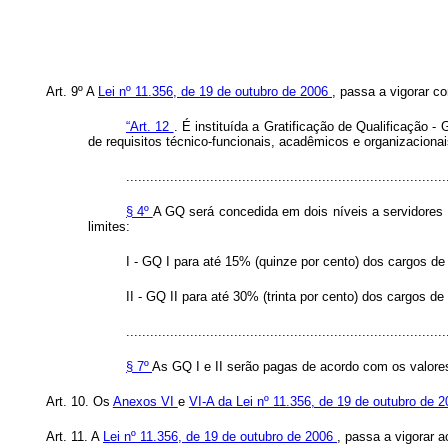
Art. 9º A
Lei nº 11.356, de 19 de outubro de 2006
, passa a vigorar c
“Art. 12
. É instituída a Gratificação de Qualificação
de requisitos técnico-funcionais, acadêmicos e organizacion
................................................................................
§ 4º
A GQ será concedida em dois níveis a servidores 
limites:
I - GQ I para até 15% (quinze por cento) dos cargos de 
II - GQ II para até 30% (trinta por cento) dos cargos de 
................................................................................
§ 7º
As GQ I e II serão pagas de acordo com os valore
Art. 10. Os
Anexos VI
e
VI-A da Lei nº 11.356, de 19 de outubro de 
Art. 11. A
Lei nº 11.356, de 19 de outubro de 2006
, passa a vigorar 