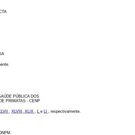
CTA
IA
mente.
SAÚDE PÚBLICA DOS
DE PRIMATAS - CENP
XLVII
,
XLVIII,
XLIX
,
L
e
LI
, respectivamente.
DNPM