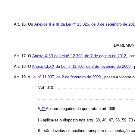
Art. 16. Os
Anexos II
e
III da Lei nº 13.026, de 3 de setembro de 20
DA REMUNE
Art. 17. O
Anexo XLVI da Lei nº 12.702, de 7 de agosto de 2012
, pa
Art. 18. O
Anexo CLXX
da
Lei nº 11.907, de 2 de fevereiro de 2009
,
Art. 19. A
Lei nº 11.907, de 2 de fevereiro de 2009
, passa a vigorar 
“Art. 310. ..................................................................
................................................................................
§ 4º
Aos empregados de que trata o art. 309:
I - aplica-se o disposto nos arts. 38, 46, 47, 58, 59, 73
II - são devidos os auxílios transporte e alimentação c