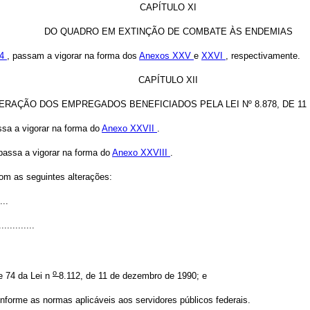
CAPÍTULO XI
DO QUADRO EM EXTINÇÃO DE COMBATE ÀS ENDEMIAS
14
, passam a vigorar na forma dos
Anexos XXV
e
XXVI
, respectivamente.
CAPÍTULO XII
RAÇÃO DOS EMPREGADOS BENEFICIADOS PELA LEI Nº 8.878, DE 11 
ssa a vigorar na forma do
Anexo XXVII
.
 passa a vigorar na forma do
Anexo XXVIII
.
com as seguintes alterações:
...
.............
o
 e 74 da Lei n
8.112,
de 11 de dezembro
de 1990; e
onforme as normas aplicáveis aos servidores públicos federais.