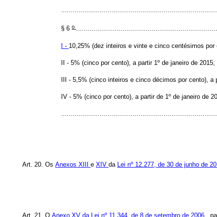
................................................................................
o
§ 6
........................................................................
I -
10,25% (dez inteiros e vinte e cinco centésimos por c
II - 5% (cinco por cento), a partir 1º de janeiro de 2015;
III - 5,5% (cinco inteiros e cinco décimos por cento), a 
IV - 5% (cinco por cento), a partir de 1º de janeiro de 2
..............................................................................
Art. 20. Os
Anexos XIII
e
XIV
da
Lei nº 12.277, de 30 de junho de 2
Art. 21. O
Anexo XV da Lei nº 11.344, de 8 de setembro de 2006
, p