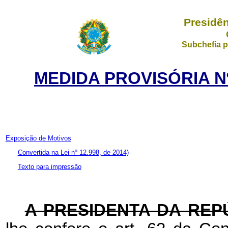
Presidên
Subchefia p
MEDIDA PROVISÓRIA Nº
Exposição de Motivos
Convertida na Lei nº 12.998, de 2014)
Texto para impressão
A PRESIDENTA DA REP