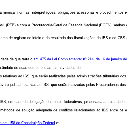
armonizar normas, interpretações, obrigações acessórias e procedimentos r
Brasil (RFB) e com a Procuradoria-Geral da Fazenda Nacional (PGFN), ambas 
tema de registro do início e do resultado das fiscalizações do IBS e da CBS 
vidade de que trata o
art. 475 da Lei Complementar nº 214, de 16 de janeiro d
no âmbito de suas competências, as atividades de:
s relativas ao IBS, que serão realizadas pelas administrações tributárias dos
tiva e judicial relativas ao IBS, que serão realizadas pelas Procuradorias dos
e IBS, em caso de delegação dos entes federativos, preservada a titularidade 
os métodos de solução adequada de conflitos relacionados ao IBS entre os e
 art. 158 da Constituição Federal
e: