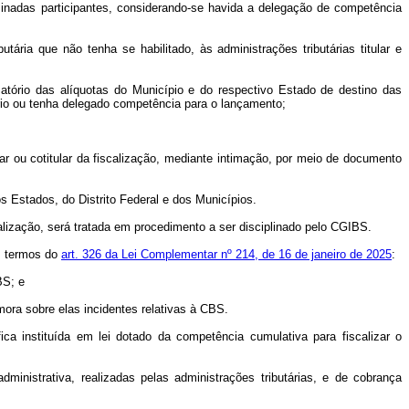
nominadas participantes, considerando-se havida a delegação de competência
tária que não tenha se habilitado, às administrações tributárias titular e
 somatório das alíquotas do Município e do respectivo Estado de destino das
ório ou tenha delegado competência para o lançamento;
lar ou cotitular da fiscalização, mediante intimação, por meio de documento
os Estados, do Distrito Federal e dos Municípios.
alização, será tratada em procedimento a ser disciplinado pelo CGIBS.
os termos do
art. 326 da Lei Complementar nº 214, de 16 de janeiro de 2025
:
BS; e
 mora sobre elas incidentes relativas à CBS.
ica instituída em lei dotado da competência cumulativa para fiscalizar o
inistrativa, realizadas pelas administrações tributárias, e de cobrança