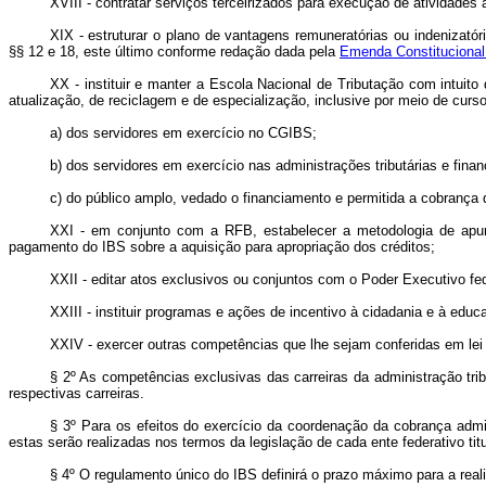
XVIII - contratar serviços terceirizados para execução de atividades 
XIX - estruturar o plano de vantagens remuneratórias ou indenizat
§§ 12 e 18, este último conforme redação dada pela
Emenda Constitucional
XX - instituir e manter a Escola Nacional de Tributação com intuit
atualização, de reciclagem e de especialização, inclusive por meio de cur
a) dos servidores em exercício no CGIBS;
b) dos servidores em exercício nas administrações tributárias e fina
c) do público amplo, vedado o financiamento e permitida a cobrança d
XXI - em conjunto com a RFB, estabelecer a metodologia de apur
pagamento do IBS sobre a aquisição para apropriação dos créditos;
XXII - editar atos exclusivos ou conjuntos com o Poder Executivo fe
XXIII - instituir programas e ações de incentivo à cidadania e à educa
XXIV - exercer outras competências que lhe sejam conferidas em le
§ 2º As competências exclusivas das carreiras da administração tri
respectivas carreiras.
§ 3º Para os efeitos do exercício da coordenação da cobrança admini
estas serão realizadas nos termos da legislação de cada ente federativo titul
§ 4º O regulamento único do IBS definirá o prazo máximo para a reali