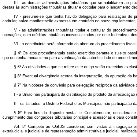
III - as demais administrações tributárias que se habilitarem ao pr
destas às administrações tributárias titular e cotitular para o lançamento de
IV - presume-se que tenha havido delegação para realização do proce
cotitular, salvo manifestação expressa em contrário no prazo regulamentar;
V - as administrações tributárias titular e cotitular do procedimen
operações, com créditos tributários individualizados por ente federativo, 
VI - o contribuinte será informado da abertura do procedimento fiscaliza
§ 4º Os atos procedimentais serão exercidos perante o sujeito passi
que contenha mecanismo para a verificação da autenticidade do procedimen
§ 5º As atividades a que se refere este artigo serão exercidas exclus
§ 6º Eventual divergência acerca da interpretação, da apuração da b
§ 7º Na hipótese de convênio para delegação recíproca da atividade
I - a União não participará da distribuição do produto da arrecadação
II - os Estados, o Distrito Federal e os Municípios não participarão 
§ 8º Para fins do disposto nesta Lei Complementar, considera-se a
cumprimento das obrigações tributárias principal e acessórias e para constitui
Art. 5º
Compete ao CGIBS coordenar, com vistas à integração entr
extrajudicial e judicial e de representação administrativa e judicial, realiz