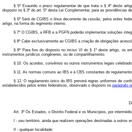
§ 5º Exaurido o prazo regulamentar de que trata o § 4º deste artigo
disposto no § 3º do art. 5º desta Lei Complementar, para as providências de
§ 6º Será do CGIBS o ônus decorrente da cessão, pelos entes federat
artigo, na forma do regimento interno.
§ 7º O CGIBS, a RFB e a PGFN poderão implementar soluções integr
§ 8º Cabe exclusivamente ao CGIBS a criação de obrigações acessór
§ 9º Para fins do disposto no inciso VI do § 1º deste artigo, os e
instrumentos jurídicos congêneres, ou de compartilhamento.
§ 10. Os acordos, convênios ou outros instrumentos legais celebrados 
§ 11. As normas comuns ao IBS e à CBS constantes do regulamento 
§ 12. O regulamento único do IBS preverá regras uniformes de confo
estabelecidos pelos entes federativos, observado o disposto no
parágrafo ú
D
Art. 3º
Os Estados, o Distrito Federal e os Municípios, por intermédio
I - seu território, ainda que realizem operações destinadas a outros e
II - qualquer localidade: