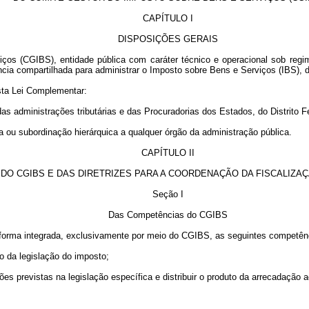
CAPÍTULO I
DISPOSIÇÕES GERAIS
ços (CGIBS), entidade pública com caráter técnico e operacional sob regim
ência compartilhada para administrar o Imposto sobre Bens e Serviços (IBS), 
sta Lei Complementar:
a, das administrações tributárias e das Procuradorias dos Estados, do Distrit
la ou subordinação hierárquica a qualquer órgão da administração pública.
CAPÍTULO II
DO CGIBS E DAS DIRETRIZES PARA A COORDENAÇÃO DA FISCALIZAÇ
Seção I
Das Competências do CGIBS
e forma integrada, exclusivamente por meio do CGIBS, as seguintes competênc
ão da legislação do imposto;
ões previstas na legislação específica e distribuir o produto da arrecadação 