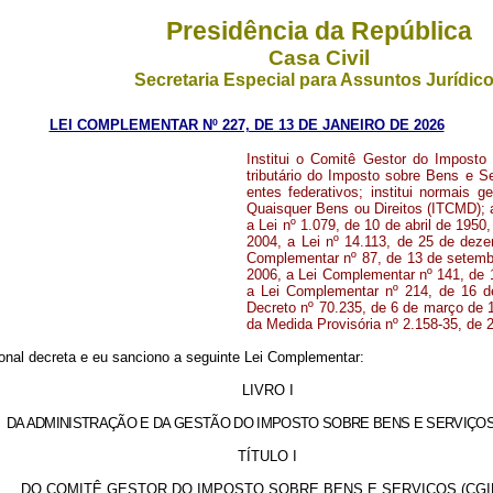
Presidência da República
Casa Civil
Secretaria Especial para Assuntos Jurídic
LEI COMPLEMENTAR Nº 227, DE 13 DE JANEIRO DE 2026
Institui o Comitê Gestor do Imposto
tributário do Imposto sobre Bens e S
entes federativos; institui normais 
Quaisquer Bens ou Direitos (ITCMD); al
a Lei nº 1.079, de 10 de abril de 1950
2004, a Lei nº 14.113, de 25 de deze
Complementar nº 87, de 13 de setembr
2006, a Lei Complementar nº 141, de 
a Lei Complementar nº 214, de 16 de
Decreto nº 70.235, de 6 de março de 1
da Medida Provisória nº 2.158-35, de 
nal decreta e eu sanciono a seguinte Lei Complementar:
LIVRO I
DA ADMINISTRAÇÃO E DA GESTÃO DO IMPOSTO SOBRE BENS E SERVIÇOS 
TÍTULO I
DO COMITÊ GESTOR DO IMPOSTO SOBRE BENS E SERVIÇOS (CGI