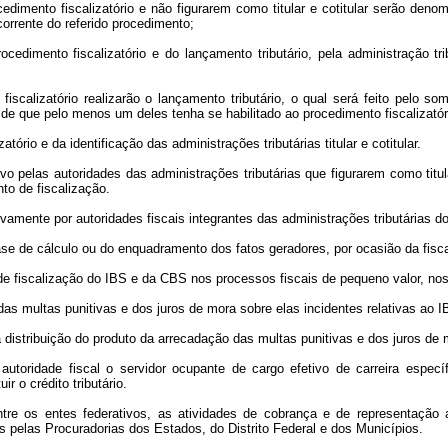
ocedimento fiscalizatório e não figurarem como titular e cotitular serão de
corrente do referido procedimento;
dimento fiscalizatório e do lançamento tributário, pela administração tribu
to fiscalizatório realizarão o lançamento tributário, o qual será feito pelo
desde que pelo menos um deles tenha se habilitado ao procedimento fiscalizat
tório e da identificação das administrações tributárias titular e cotitular.
vo pelas autoridades das administrações tributárias que figurarem como titu
to de fiscalização.
ivamente por autoridades fiscais integrantes das administrações tributárias d
ase de cálculo ou do enquadramento dos fatos geradores, por ocasião da fisc
 de fiscalização do IBS e da CBS nos processos fiscais de pequeno valor, n
 das multas punitivas e dos juros de mora sobre elas incidentes relativas ao I
da distribuição do produto da arrecadação das multas punitivas e dos juros de
utoridade fiscal o servidor ocupante de cargo efetivo de carreira específ
r o crédito tributário.
e os entes federativos, as atividades de cobrança e de representação adm
adas pelas Procuradorias dos Estados, do Distrito Federal e dos Municípios.