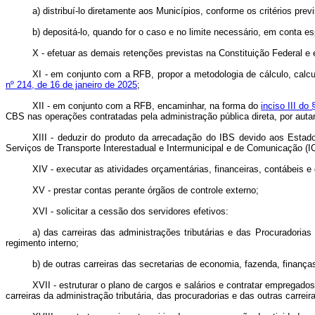
a) distribuí-lo diretamente aos Municípios, conforme os critérios pre
b) depositá-lo, quando for o caso e no limite necessário, em conta e
X - efetuar as demais retenções previstas na Constituição Federal e
XI - em conjunto com a RFB, propor a metodologia de cálculo, calcu
nº 214, de 16 de janeiro de 2025
;
XII - em conjunto com a RFB, encaminhar, na forma do
inciso III do
CBS nas operações contratadas pela administração pública direta, por auta
XIII - deduzir do produto da arrecadação do IBS devido aos Estad
Serviços de Transporte Interestadual e Intermunicipal e de Comunicação (
XIV - executar as atividades orçamentárias, financeiras, contábeis e 
XV - prestar contas perante órgãos de controle externo;
XVI - solicitar a cessão dos servidores efetivos:
a) das carreiras das administrações tributárias e das Procuradori
regimento interno;
b) de outras carreiras das secretarias de economia, fazenda, finança
XVII - estruturar o plano de cargos e salários e contratar empregad
carreiras da administração tributária, das procuradorias e das outras carreir