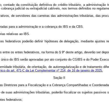
, contado da constituição definitiva do crédito tributário, a administração
 cobrança judicial ou extrajudicial cabíveis, nos termos definidos no regulam
ivos, de servidores das carreiras das administrações tributárias, das procu
adas para a administração e a cobrança do IBS e da CBS.
ias relativas ao IBS.
ntes federativos poderão definir hipóteses de delegação, mediante ajustes r
entre os entes federativos, na forma do § 9º deste artigo, deverão ser depos
único do IBS serão aprovadas por ato conjunto do CGIBS e do Poder Executi
rmidade tributária, de orientação, de autorregularização e de tratamento di
nico do art. 471-C da Lei Complementar nº 214, de 16 de janeiro de 2025.
Seção II
as Diretrizes para a Fiscalização e a Cobrança Compartilhadas e Coordenad
 de suas administrações tributárias, poderão fiscalizar os sujeitos passivos 
ntes federativos;