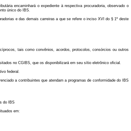
 tributária encaminhará o expediente à respectiva procuradoria, observado o
ento único do IBS.
radorias e das demais carreiras a que se refere o inciso XVI do § 1º deste
ecíprocos, tais como convênios, acordos, protocolos, consórcios ou outros
itados no CGIBS, que os disponibilizará em seu sítio eletrônico oficial.
vo federal.
ferenciado a contribuintes que atendam a programas de conformidade do IBS
as do IBS
situados em: