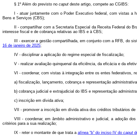
§ 1º Além do previsto no
caput
deste artigo, compete ao CGIBS:
I - atuar juntamente com o Poder Executivo federal, com vistas a h
Bens e Serviços (CBS);
II - compartilhar com a Secretaria Especial da Receita Federal do 
interesse fiscal e de cobrança relativas ao IBS e à CBS;
III - exercer a gestão compartilhada, em conjunto com a RFB, do sis
16 de janeiro de 2025
;
IV - disciplinar a aplicação do regime especial de fiscalização;
V - realizar avaliação quinquenal da eficiência, da eficácia e da efeti
VI - coordenar, com vistas à integração entre os entes federativos, 
a) fiscalização, lançamento, cobrança e representação administrativa
b) cobrança judicial e extrajudicial do IBS e representação administra
c) inscrição em dívida ativa;
VII - promover a inscrição em dívida ativa dos créditos tributários d
VIII - coordenar, em âmbito administrativo e judicial, a adoção d
critérios para a sua realização;
IX - reter o montante de que trata a
alínea “b” do inciso IV do
caput
do