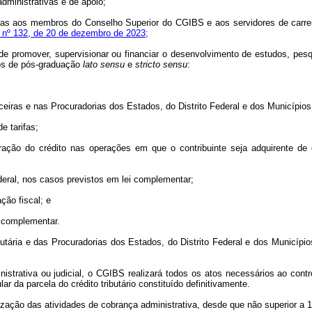
administrativas e de apoio;
órias aos membros do Conselho Superior do CGIBS e aos servidores de carre
 nº 132, de 20 de dezembro de 2023;
o de promover, supervisionar ou financiar o desenvolvimento de estudos, p
sos de pós-graduação
lato sensu
e
stricto sensu
:
nceiras e nas Procuradorias dos Estados, do Distrito Federal e dos Municípios
e tarifas;
ação do crédito nas operações em que o contribuinte seja adquirente d
deral, nos casos previstos em lei complementar;
ção fiscal; e
i complementar.
butária e das Procuradorias dos Estados, do Distrito Federal e dos Municípi
strativa ou judicial, o CGIBS realizará todos os atos necessários ao contr
ar da parcela do crédito tributário constituído definitivamente.
zação das atividades de cobrança administrativa, desde que não superior a 12 