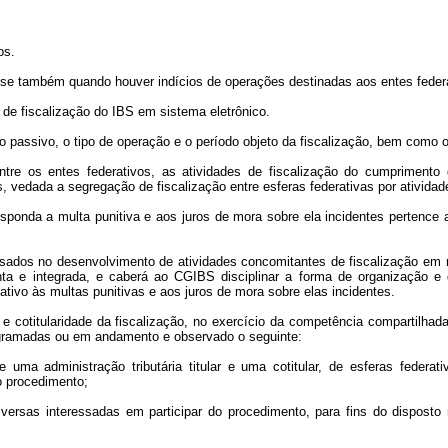
os.
a-se também quando houver indícios de operações destinadas aos entes feder
 de fiscalização do IBS em sistema eletrônico.
jeito passivo, o tipo de operação e o período objeto da fiscalização, bem com
e os entes federativos, as atividades de fiscalização do cumprimento da
, vedada a segregação de fiscalização entre esferas federativas por atividade
orresponda a multa punitiva e aos juros de mora sobre ela incidentes perten
essados no desenvolvimento de atividades concomitantes de fiscalização em
a e integrada, e caberá ao CGIBS disciplinar a forma de organização e g
ativo às multas punitivas e aos juros de mora sobre elas incidentes.
de e cotitularidade da fiscalização, no exercício da competência compartilha
programadas ou em andamento e observado o seguinte:
 uma administração tributária titular e uma cotitular, de esferas federat
o procedimento;
iversas interessadas em participar do procedimento, para fins do disposto no