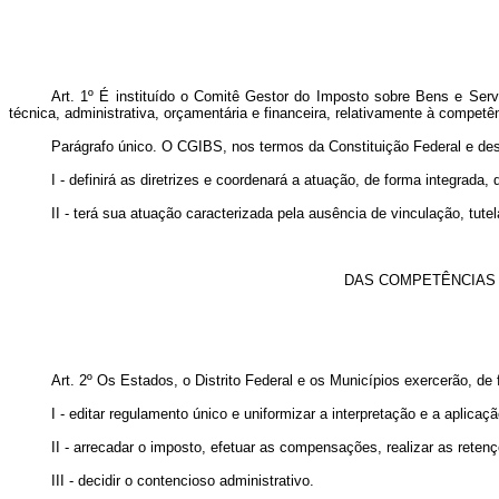
Art. 1º
É instituído o Comitê Gestor do Imposto sobre Bens e Servi
técnica, administrativa, orçamentária e financeira, relativamente à compet
Parágrafo único. O CGIBS, nos termos da Constituição Federal e de
I - definirá as diretrizes e coordenará a atuação, de forma integrad
II - terá sua atuação caracterizada pela ausência de vinculação, tute
DAS COMPETÊNCIAS 
Art. 2º Os Estados, o Distrito Federal e os Municípios exercerão, d
I - editar regulamento único e uniformizar a interpretação e a aplicaç
II - arrecadar o imposto, efetuar as compensações, realizar as retenç
III - decidir o contencioso administrativo.