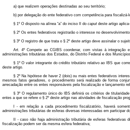
a) que realizem operações destinadas ao seu território;
b) por delegação do ente federativo com competência para fiscalizá-l
§ 1º O disposto na alínea “a” do inciso II do
caput
deste artigo aplic
§ 2º Os entes federativos registrarão o interesse no desenvolvimento
§ 3º O registro de que trata o § 2º deste artigo deve assinalar o su
Art. 4º
Compete ao CGIBS coordenar, com vistas à integração entr
administrações tributárias dos Estados, do Distrito Federal e dos Municípios
§ 1º O valor integrante do crédito tributário relativo ao IBS que c
deste artigo.
§ 2º Na hipótese de haver 2 (dois) ou mais entes federativos inter
mesmos fatos geradores, o procedimento será realizado de forma conjunt
arrecadação entre os entes responsáveis pela fiscalização e lançamento rel
§ 3º O regulamento único do IBS definirá os critérios de titularida
entes a que se refere o § 2º deste artigo nas atividades de fiscalização 
I - em relação a cada procedimento fiscalizatório, haverá somente
administrações tributárias de esferas diversas interessadas em participar d
II - caso não haja administração tributária de esferas federativas d
fiscalização podem ser da mesma esfera federativa;