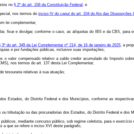
vistos no
§ 2º do art. 158 da Constituição Federal
; e
special, nos termos do
inciso IV do
caput
do art. 104 do Ato das Disposições C
 em lei complementar;
lar, fixar e divulgar, conforme o caso, as alíquotas do IBS e da CBS, para 
 § 3º do art. 349 da Lei Complementar nº 214, de 16 de janeiro de 2025
, a pro
rquias e por fundações públicas, inclusive suas importações;
os o valor compensado relativo a saldo credor acumulado do Imposto sobr
ICMS), nos termos do art. 137 desta Lei Complementar;
de tesouraria relativas à sua atuação;
as dos Estados, do Distrito Federal e dos Municípios, conforme as respect
s ou tributação ou das procuradorias dos Estados, do Distrito Federal e dos M
os públicos, mediante concurso público, sob regime celetista, para o exercí
as a que se refere o inciso XVI deste parágrafo;