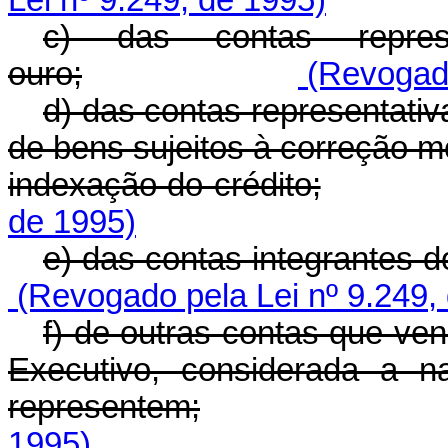
Lei nº 9.249, de 1995)
c) das contas repres
ouro;
(Revogado
d) das contas representati
de bens sujeitos à correção mo
indexação do crédito;
de 1995)
e) das contas integrantes do
(Revogado pela Lei nº 9.249,
f) de outras contas que ve
Executivo, considerada a n
representem;
1995)