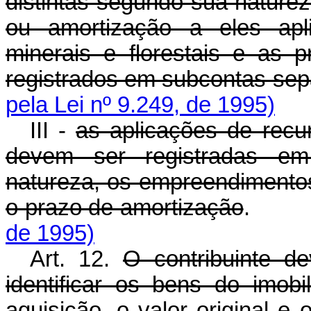
distintas segundo sua nature
ou amortização a eles apli
minerais e florestais e as p
registrados em subcontas se
pela Lei nº 9.249, de 1995)
III -
as aplicações de recu
devem ser registradas em
natureza, os empreendimentos
o prazo de amortização
de 1995)
Art. 12.
O contribuinte d
identificar os bens do imob
aquisição, o valor original e