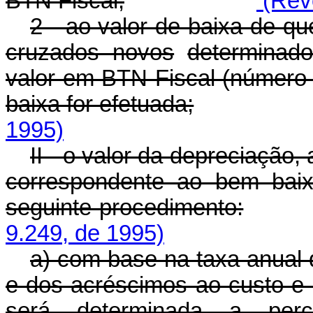
BTN Fiscal;
(Revo
2 - ao valor de baixa de qu
cruzados novos
determinad
valor em BTN Fiscal (número 
baixa for efetuada;
1995)
II - o valor da depreciação
correspondente ao bem baix
seguinte procedimento:
9.249, de 1995)
a) com base na taxa anual 
e dos acréscimos ao custo e 
será determinada a perc