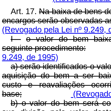
Art. 17.
Na baixa de bens do
encargos serão observadas a
(Revogado pela Lei nº 9.249, 
I -
o valor do bem baix
seguinte procedimento:
9.249, de 1995)
a) serão identificados o valo
aquisição do bem a ser bai
custo e reavaliações ocorr
base;
(Revogado 
b) o valor do bem será co