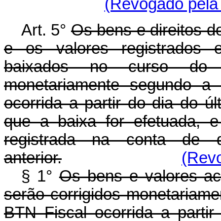
(Revogado pela 
Art. 5°
Os bens e direitos d
e os valores registrados e
baixados no curso do pe
monetariamente segundo a 
ocorrida a partir do dia do ú
que a baixa for efetuada, e
registrada na conta de 
anterior.
(Revo
§ 1°
Os bens e valores ac
serão corrigidos monetariame
BTN Fiscal ocorrida a parti