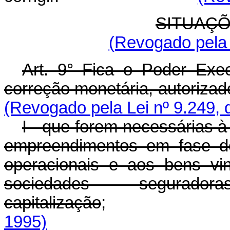
SITUAÇÕ
(Revogado pela 
Art. 9° Fica o Poder Exe
correção monetária, autorizad
(Revogado pela Lei nº 9.249, 
I - que forem necessárias à
empreendimentos em fase de
operacionais e aos bens vi
sociedades segura
capitalização
1995)