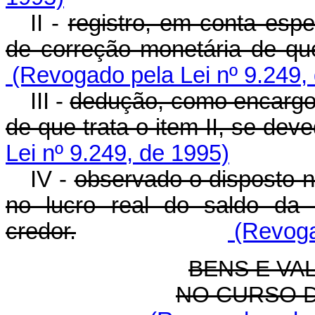
II -
registro, em conta espe
de correção monetária de que
(Revogado pela Lei nº 9.249,
III -
dedução, como encargo 
de que trata o item II, se deve
Lei nº 9.249, de 1995)
IV -
observado o disposto n
no lucro real do saldo da 
credor.
(Revogad
BENS E VA
NO CURSO 