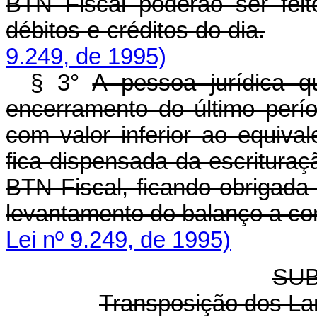
BTN Fiscal poderão ser feit
débitos e créditos do dia.
9.249, de 1995)
§ 3°
A pessoa jurídica 
encerramento do último perío
com valor inferior ao equiva
fica dispensada da escrituraç
BTN Fiscal, ficando obrigada
levantamento do balanço a corr
Lei nº 9.249, de 1995)
SUB
Transposição dos La