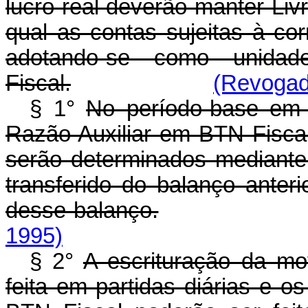
lucro real deverão manter Liv
qual as contas sujeitas à co
adotando-se como unid
Fiscal.
(Revogado
§ 1°
No período-base em q
Razão Auxiliar em BTN Fiscal
serão determinados mediante 
transferido do balanço anter
desse balanço.
1995)
§ 2°
A escrituração da m
feita em partidas diárias e 