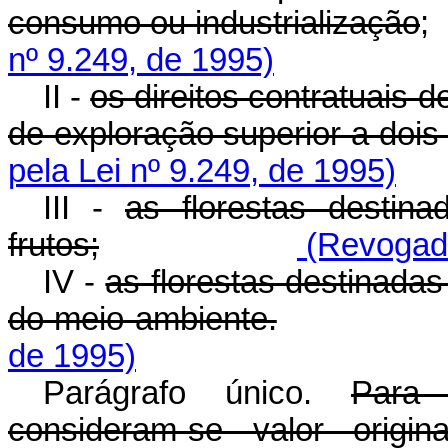
consumo ou industrialização
nº 9.249, de 1995)
II -
os direitos contratuais 
de exploração superior a dois
pela Lei nº 9.249, de 1995)
III -
as florestas destin
frutos;
(Revogado
IV -
as florestas destinada
do meio ambiente.
de 1995)
Parágrafo único.
Para 
consideram-se valor origin