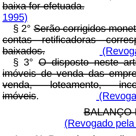
baixa for efetuada.
1995)
§ 2°
Serão corrigidos monet
contas retificadoras corr
baixados.
(Revoga
§ 3°
O disposto neste ar
imóveis de venda das empr
venda, loteamento, in
imóveis
.
(Revogad
BALANÇO 
(Revogado pela 