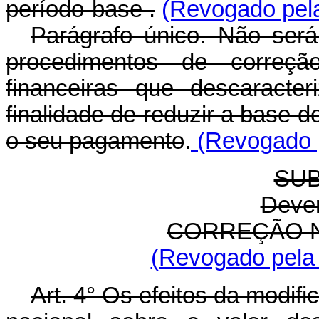
período-base .
(Revogado pela
Parágrafo único. Não será 
procedimentos de correçã
financeiras que descaracte
finalidade de reduzir a base d
o seu pagamento
.
(Revogado p
SUB
Dever
CORREÇÃO N
(Revogado pela 
Art. 4° Os efeitos da modi