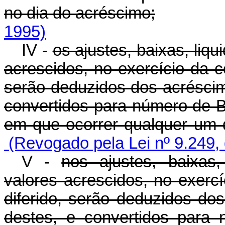
no dia do acréscimo;
1995)
IV -
os ajustes, baixas, liq
acrescidos, no exercício da c
serão deduzidos dos acréscim
convertidos para número de B
em que ocorrer qualquer um 
(Revogado pela Lei nº 9.249,
V -
nos ajustes, baixas,
valores acrescidos, no exercí
diferido, serão deduzidos do
destes, e convertidos para