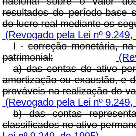
nacional sobre o valor do
resultados do período-base
do lucro real mediante os seg
(Revogado pela Lei nº 9.249,
I -
correção monetária, na
patrimonial:
(Rev
a) das contas do ativo pe
amortização ou exaustão, e d
prováveis na realização do va
(Revogado pela Lei nº 9.249,
b) das contas represent
classificados no ativo perman