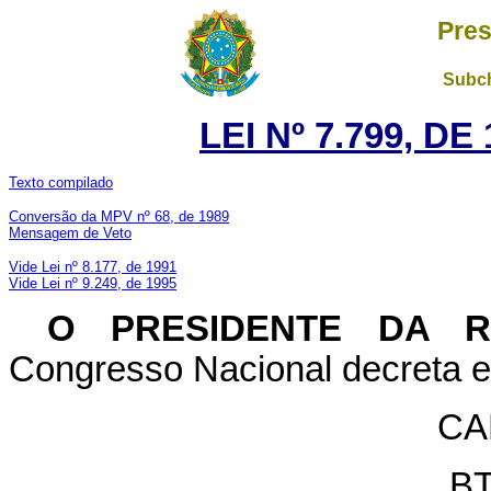
Pres
Subch
LEI Nº 7.799, D
Texto compilado
Conversão da MPV nº 68, de 1989
Mensagem de Veto
Vide Lei nº 8.177, de 1991
Vide Lei nº 9.249, de 1995
O PRESIDENTE DA 
Congresso Nacional decreta e 
CA
BT