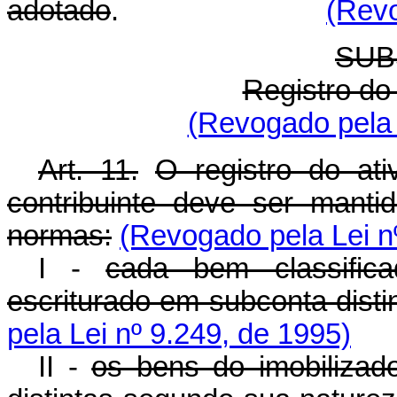
adotado
.
(Revo
SUB
Registro do
(Revogado pela 
Art. 11.
O registro do at
contribuinte deve ser mant
normas:
(Revogado pela Lei n
I -
cada bem classific
escriturado em subconta distin
pela Lei nº 9.249, de 1995)
II -
os bens do imobiliza