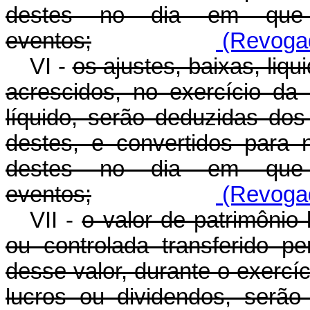
destes no dia em que 
eventos;
(Revogad
VI -
os ajustes, baixas, liq
acrescidos, no exercício da
líquido, serão deduzidas do
destes, e convertidos para
destes no dia em que 
eventos;
(Revogad
VII -
o valor de patrimônio 
ou controlada transferido p
desse valor, durante o exercí
lucros ou dividendos, serã