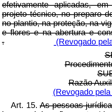
efetivamente aplicadas, em
projeto técnico, no preparo d
no plantio, na proteção, na vig
e flores e na abertura e co
.
(Revogado pela 
S
Procediment
SU
Razão Auxil
(Revogado pela 
Art. 15.
As pessoas jurídica