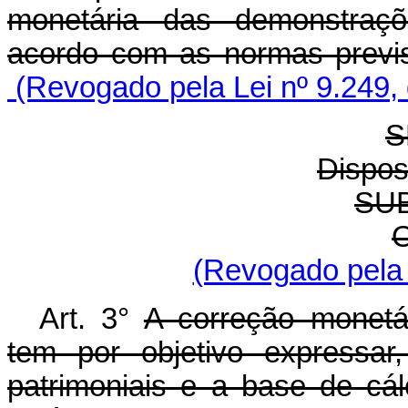
monetária das demonstraçõ
acordo com as normas previs
(Revogado pela Lei nº 9.249,
S
Dispos
SU
O
(Revogado pela 
Art. 3°
A correção monetá
tem por objetivo expressar
patrimoniais e a base de cá