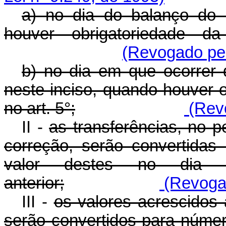
a) no dia do balanço do 
houver obrigatoriedade da
(Revogado pel
b) no dia em que ocorrer 
neste inciso, quando houver o
no art. 5°;
(Revo
II -
as transferências, no p
correção, serão convertida
valor destes no dia 
anterior;
(Revogad
III -
os valores acrescidos 
serão convertidos para númer