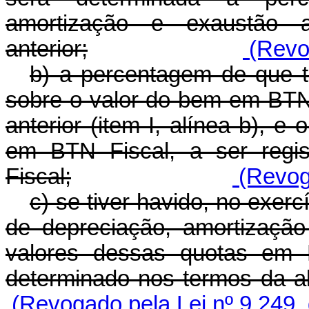
amortização e exaustão 
anterior;
(Revog
b) a percentagem de que tr
sobre o valor do bem em BTN
anterior (item I, alínea b), e
em BTN Fiscal, a ser regi
Fiscal;
(Revoga
c) se tiver havido, no exer
de depreciação, amortizaçã
valores dessas quotas em 
determinado nos termos da alí
(Revogado pela Lei nº 9.249,