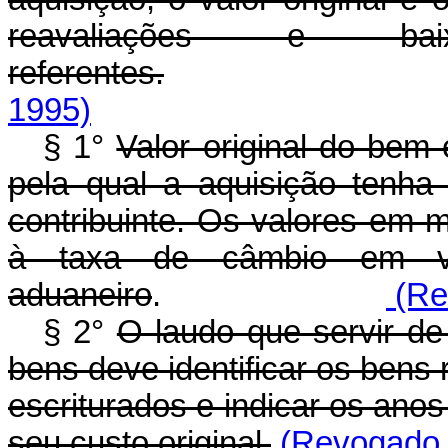
reavaliações e b
referentes.
1995)
§ 1°
Valor original do bem
pela qual a aquisição tenha 
contribuinte. Os valores em 
à taxa de câmbio em v
aduaneiro
.
(Rev
§ 2°
O laudo que servir de
bens deve identificar os bens
escriturados e indicar os ano
seu custo original.
(Revogado p