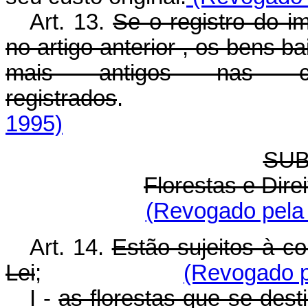
Art. 13.
Se o registro do im
no artigo anterior , os bens 
mais antigos nas c
registrados
1995)
SUB
Florestas e Dire
(Revogado pela 
Art. 14.
Estão sujeitos à c
Lei
;
(Revogado pe
I -
as florestas que se dest