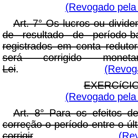
(Revogado pela 
Art. 7° Os lucros ou divid
de resultado de período-
registrados em conta redutor
será corrigido monet
Lei
.
(Revoga
EXERCíCI
(Revogado pela 
Art. 8° Para os efeitos de
correção o período entre o úl
corrigir
.
(Rev