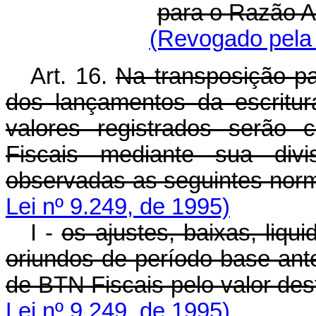
para o Razão A
(Revogado pela 
Art. 16.
Na transposição p
dos lançamentos da escritur
valores registrados serão
Fiscais mediante sua div
observadas as seguintes nor
Lei nº 9.249, de 1995)
I -
os ajustes, baixas, liqu
oriundos de período-base ant
de BTN Fiscais pelo valor des
Lei nº 9.249, de 1995)