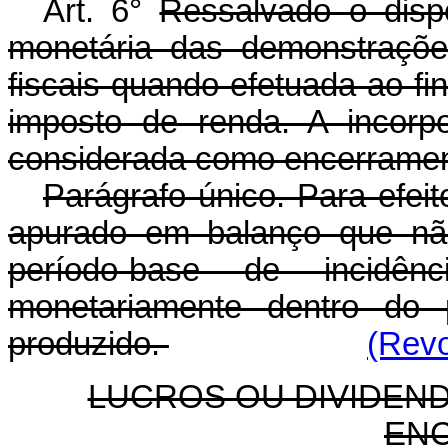
Art. 6°
Ressalvado o dispo
monetária das demonstrações
fiscais quando efetuada ao fi
imposto de renda. A incorp
considerada como encerrament
Parágrafo único. Para efeit
apurado em balanço que nã
período-base de incidên
monetariamente dentro do 
produzido.
(Revo
LUCROS OU DIVIDEN
EN