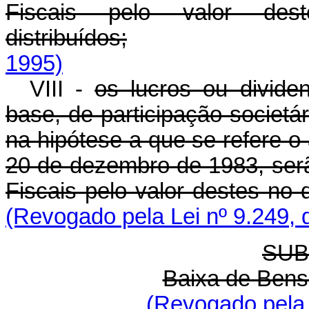
Fiscais pelo valor d
distribuídos;
1995)
VIII -
os lucros ou divide
base, de participação societár
na hipótese a que se refere o 
20 de dezembro de 1983, ser
Fiscais pelo valor destes no d
(Revogado pela Lei nº 9.249, 
SUB
Baixa de Bens 
(Revogado pela 