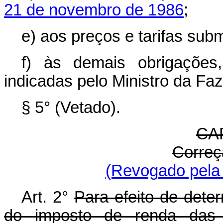
21 de novembro de 1986
;
e) aos preços e tarifas subme
f) às demais obrigações,
indicadas pelo Ministro da Fa
§ 5° (Vetado).
CAP
Correç
(Revogado pela 
Art. 2°
Para efeito de deter
do imposto de renda das p