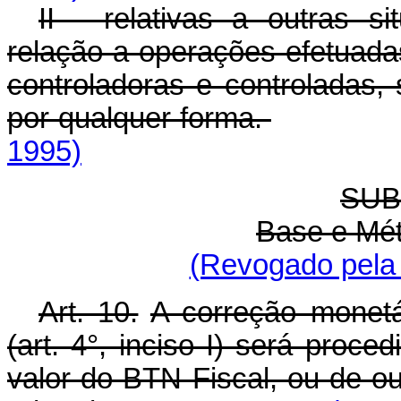
II - relativas a outras 
relação a operações efetuadas
controladoras e controladas
por qualquer forma.
1995)
SUB
Base e Mé
(Revogado pela 
Art. 10.
A correção monetá
(art. 4°, inciso I) será proc
valor do BTN Fiscal, ou de ou