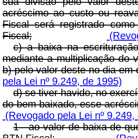
sua divisão pelo valor des
acréscimo ao custo ou reav
Fiscal será registrado com
Fiscal;
(Revog
c) a baixa na escrituração
mediante a multiplicação do 
b) pelo valor deste no dia em 
pela Lei nº 9.249, de 1995)
d) se tiver havido, no exer
do bem baixado, esse acrésci
(Revogado pela Lei nº 9.249,
1 - ao valor de baixa de qu