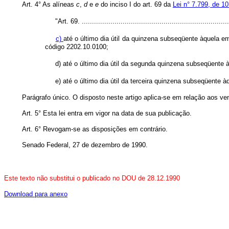
Art. 4° As alíneas
c
,
d
e
e
do inciso I do art. 69 da
Lei n° 7.799, de 10
"Art. 69. ........................................................................
c)
até o último dia útil da quinzena subseqüente àquela 
código 2202.10.0100;
d) até o último dia útil da segunda quinzena subseqüente
e) até o último dia útil da terceira quinzena subseqüente
Parágrafo único. O disposto neste artigo aplica-se em relação aos ve
Art. 5° Esta lei entra em vigor na data de sua publicação.
Art. 6° Revogam-se as disposições em contrário.
Senado Federal, 27 de dezembro de 1990.
Este texto não substitui o publicado no DOU de 28.12.1990
Download para anexo