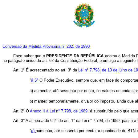
Conversão da Medida Provisória nº 282, de 1990
Faço saber que o
PRESIDENTE DA REPÚBLICA
adotou a Medida P
no parágrafo único do art. 62 da Constituição Federal, promulgo a seguinte l
Art. 1° É acrescentado ao art. 3° da
Lei n° 7.798, de 10 de julho de 1
"
§ 5°
O Poder Executivo, sempre que, em face do comportame
a) aumentar, até sessenta por cento, os valores de cada clas
b) manter, temporariamente, o valor do imposto, ainda que a
Art. 2° O
Anexo II à Lei n° 7.798, de 1989
, é substituído pelo que ac
Art. 3° A alínea
a
do § 2° do art. 1° da Lei n° 7.798, de 1989, passa a
"
a)
aumentar, até sessenta por cento, a quantidade de BTN e