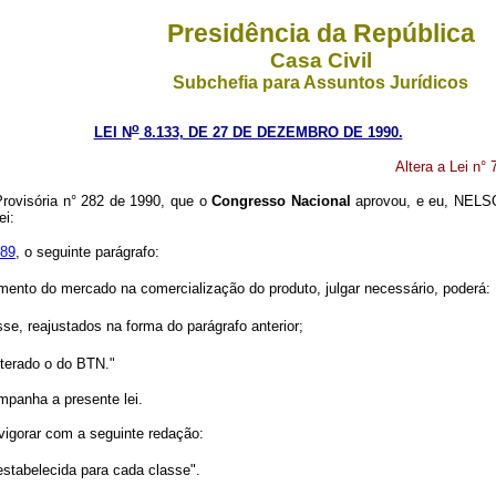
Presidência da República
Casa Civil
Subchefia para Assuntos Jurídicos
o
LEI N
8.133, DE 27 DE DEZEMBRO DE 1990.
Altera a Lei n°
rovisória n° 282 de 1990, que o
Congresso Nacional
aprovou, e eu, NELSO
ei:
989
, o seguinte parágrafo:
nto do mercado na comercialização do produto, julgar necessário, poderá:
se, reajustados na forma do parágrafo anterior;
lterado o do BTN."
ompanha a presente lei.
 vigorar com a seguinte redação:
stabelecida para cada classe".