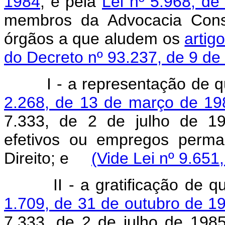
1984
, e pela
Lei nº 5.968, d
membros da Advocacia Consu
órgãos a que aludem os
artigo
do Decreto nº 93.237, de 9 d
I - a representação de 
2.268, de 13 de março de 19
7.333, de 2 de julho de 19
efetivos ou empregos perma
Direito; e
(Vide Lei nº 9.651
II - a gratificação de q
1.709, de 31 de outubro de 1
7.333, de 2 de julho de 198