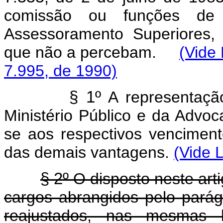
comissão ou funções de 
Assessoramento Superiores, 
que não a percebam.
(Vide 
7.995, de 1990)
§ 1º
A representaçã
Ministério Público e da Advoc
se aos respectivos vencimento
das demais vantagens.
(Vide 
§ 2º
O disposto neste art
cargos abrangidos pelo parágr
reajustados, nas mesmas