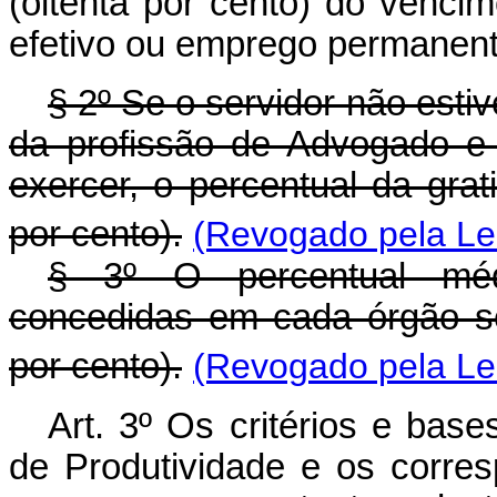
(oitenta por cento) do vencim
efetivo ou emprego permanent
§ 2º Se o servidor não estiv
da profissão de Advogado e
exercer, o percentual da gra
por cento).
(Revogado pela Lei
§ 3º O percentual médio
concedidas em cada órgão s
por cento).
(Revogado pela Lei
Art
. 3º Os critérios e bas
de Produtividade e os corre