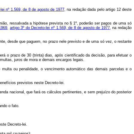
-lei nº 1.569, de 8 de agosto de 1977
, na redação dada pelo artigo 12 deste
nião, ressalvada a hipótese prevista no § 1º, poderão ser pagos de uma só
 1969
,
artigo 3º do Decreto-lei nº 1.569, de 8 de agosto de 1977
, na redação
te, desde que paguem, no prazo nele previsto e de uma só vez, o restante
terá o prazo de 30 (trinta) dias, após cientificado da decisão, para efetuar o
multas, juros de mora e demais encargos legais.
ulta ou penalidade, o vencimento automático das demais parcelas e o
efícios previstos neste Decreto-lei.
a nacional, que fará os cálculos pertinentes, e sem prejuízo do posterior
ndo o fato.
te Decreto-lei.
ta mil cruzeiros):