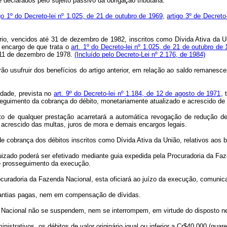
clarados pelo sujeito passivo da obrigação tributária.
go 1º do Decreto-lei nº 1.025, de 21 de outubro de 1969
,
artigo 3º de Decreto
rio, vencidos até 31 de dezembro de 1982, inscritos como Dívida Ativa da U
o encargo de que trata o
art. 1º do Decreto-lei nº 1.025, de 21 de outubro de
de 11 de dezembro de 1978.
(Incluído pelo Decreto-Lei nº 2.176, de 1984)
sufruir dos benefícios do artigo anterior, em relação ao saldo remanescen
idade, prevista no
art. 9º do Decreto-lei nº 1.184, de 12 de agosto de 1971
, 
guimento da cobrança do débito, monetariamente atualizado e acrescido de 
 qualquer prestação acarretará a automática revogação de redução de m
 acrescido das multas, juros de mora e demais encargos legais.
brança dos débitos inscritos como Dívida Ativa da União, relativos aos ben
do poderá ser efetivado mediante guia expedida pela Procuradoria da Fazend
e prosseguimento da execução.
radoria da Fazenda Nacional, esta oficiará ao juízo da execução, comunica
uantias pagas, nem em compensação de dívidas.
acional não se suspendem, nem se interrompem, em virtude do disposto nes
tivos, os débitos de valor originário igual ou inferior a Cr$40,000 (quaren