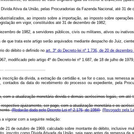
ívida Ativa da União, pelas Procuradorias da Fazenda Nacional, até 31 de
rializados, ao imposto sobre a importação, ao imposto sobre operações re
egislação em vigor, constituídos até 31 de dezembro de 1982;
embro de 1982, a servidores públicos, civis ou militares, ativos ou inativo
 que trata este artigo serão arquivados mediante despacho do Juiz, ciente
io do débito o definido no
art. 3º do Decreto-lei nº 1.736, de 20 de dezembro
1967, modificado pelo artigo 4º do Decreto-lei nº 1.687, de 18 de julho de 197
... ..................................
inscrição da dívida, a extração da certidão e, se for o caso, sua remessa ao
s, contados da data do recebimento do processo ou expediente, pela Proc
ago, com a atualização monetária devida e demais acréscimos legais, em até
do respectivo ajuizamento, ser pago, com a atualização monetária e os acrés
amento.
(Redação dada pelo Decreto-Lei nº 2.176, de 1984)
(Revogado pela Le
a a vigorar com a seguinte redação:
, de 21 de outubro de 1969, calculado sobre montante do débito, inclusive mu
to, inscrito como Dívida Ativada da União, seja pago antes da remessa da r