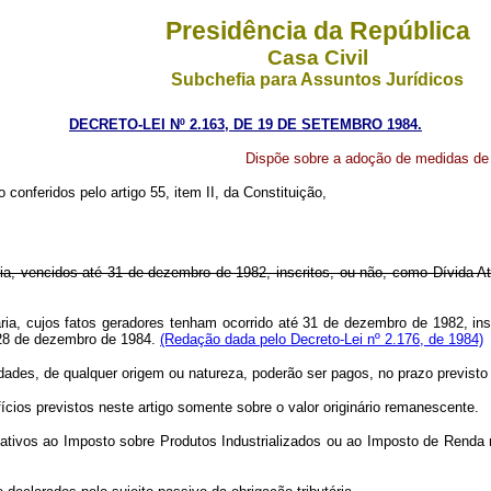
Presidência da República
Casa Civil
Subchefia para Assuntos Jurídicos
DECRETO-LEI Nº 2.163, DE 19 DE SETEMBRO 1984.
Dispõe sobre a adoção de medidas de i
 conferidos pelo artigo 55, item II, da Constituição,
ria, vencidos até 31 de dezembro de 1982, inscritos, ou não, como Dívida 
ria, cujos fatos geradores tenham ocorrido até 31 de dezembro de 1982, ins
 28 de dezembro de 1984.
(Redação dada pelo Decreto-Lei nº 2.176, de 1984)
s, de qualquer origem ou natureza, poderão ser pagos, no prazo previsto ne
cios previstos neste artigo somente sobre o valor originário remanescente.
vos ao Imposto sobre Produtos Industrializados ou ao Imposto de Renda reti