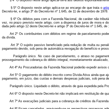
§ 4º O disposto neste artigo aplicar-se-á aos débitos espontaneamente de
§ 5º O disposto neste artigo aplica-se ao encargo de que trata o
arti
Decreto-lei, e artigo 3º do Decreto-lei nº 1.645, de 11 de dezembro de 1978.
§ 6º Os débitos para com a Fazenda Nacional, de caráter não tributá
vez, no prazo previsto neste artigo, com a dispensa de juros de mora e d
dada pelo artigo 12 deste Decreto-lei e artigo 3º do Decreto-lei nº 1.645, 
Art 2º Os contribuintes com débitos em regime de parcelamento poderão u
da dívida.
Art 3º O sujeito passivo beneficiado pela redução de multa ou penal
pagamento devido, sob pena de automática revogação do benefício e prosse
Parágrafo único. No caso de parcelamento, o atraso no pagamento de
prosseguimento da cobrança do débito integral, monetariamente atualizado,
Art 4º As Procuradorias da Fazenda Nacional poderão expedir avisos de co
Art 5º O pagamento do débito inscrito como Dívida Ativa ainda que ajuiza
pagamento, em juízo, das custas e demais despesas judiciais, sob pena d
Parágrafo único. Liquidado o débito, através de guia expedida pela Procu
Art 6º O disposto neste Decreto-lei não implicará em restituição de q
Art 7º As execuções judiciais para a cobrança de créditos da Fazenda N
Art 8º Ficam cancelados, arquivando-se os respectivos processos administra