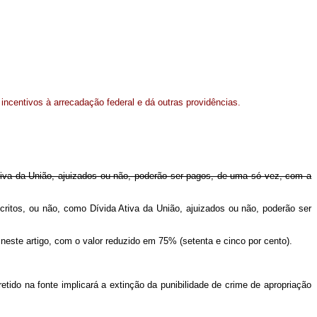
ncentivos à arrecadação federal e dá outras providências.
Ativa da União, ajuizados ou não, poderão ser pagos, de uma só vez, com a
critos, ou não, como Dívida Ativa da União, ajuizados ou não, poderão ser
ste artigo, com o valor reduzido em 75% (setenta e cinco por cento).
do na fonte implicará a extinção da punibilidade de crime de apropriação