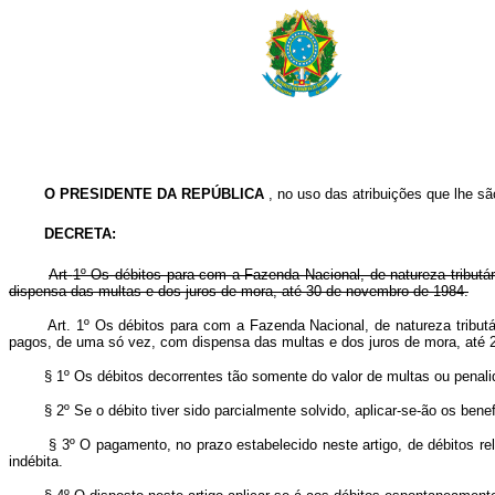
O PRESIDENTE DA REPÚBLICA
, no uso das atribuições que lhe são
DECRETA:
Art
1º Os débitos para com a Fazenda Nacional, de natureza tributá
dispensa das multas e dos juros de mora, até 30 de novembro de 1984.
Art. 1º Os débitos para com a Fazenda Nacional, de natureza tributá
pagos, de uma só vez, com dispensa das multas e dos juros de mora, até
§ 1º Os débitos decorrentes tão somente do valor de multas ou penalidade
§ 2º Se o débito tiver sido parcialmente solvido, aplicar-se-ão os benefí
§ 3º O pagamento, no prazo estabelecido neste artigo, de débitos relati
indébita.