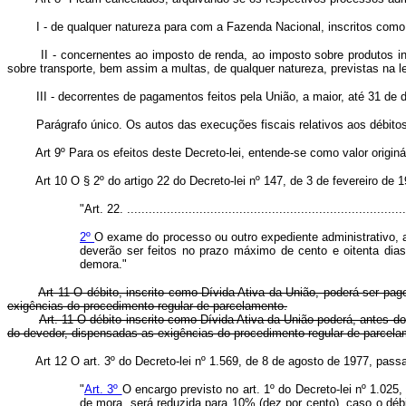
I - de qualquer natureza para com a Fazenda Nacional, inscritos como D
II - concernentes ao imposto de renda, ao imposto sobre produtos indust
sobre transporte, bem assim a multas, de qualquer natureza, previstas na l
III - decorrentes de pagamentos feitos pela União, a maior, até 31 de dez
Parágrafo único. Os autos das execuções fiscais relativos aos débitos de
Art 9º Para os efeitos deste Decreto-lei, entende-se como valor originár
Art 10 O § 2º do artigo 22 do Decreto-lei nº 147, de 3 de fevereiro de 
"Art. 22. .............................................................................
2º
O exame do processo ou outro expediente administrativo, a 
deverão ser feitos no prazo máximo de cento e oitenta dia
demora."
Art 11 O débito, inscrito como Dívida Ativa da União, poderá ser p
exigências do procedimento regular de parcelamento.
Art. 11 O débito inscrito como Dívida Ativa da União poderá, antes 
do devedor, dispensadas as exigências do procedimento regular de parcel
Art 12 O art. 3º do Decreto-lei nº 1.569, de 8 de agosto de 1977, pass
"
Art. 3º
O encargo previsto no art. 1º do Decreto-lei nº 1.025
de mora, será reduzida para 10% (dez por cento), caso o débi