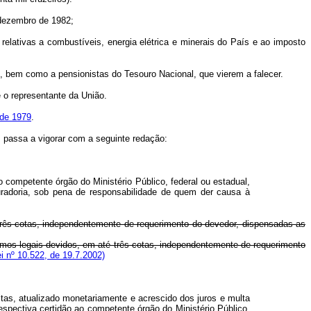
 dezembro de 1982;
lativas a combustíveis, energia elétrica e minerais do País e ao imposto
s, bem como a pensionistas do Tesouro Nacional, que vierem a falecer.
 o representante da União.
 de 1979
.
9, passa a vigorar com a seguinte redação:
 competente órgão do Ministério Público, federal ou estadual,
uradoria, sob pena de responsabilidade de quem der causa à
 três cotas, independentemente de requerimento do devedor, dispensadas as
cimos legais devidos, em até três cotas, independentemente de requerimento
i nº 10.522, de 19.7.2002)
ltas, atualizado monetariamente e acrescido dos juros e multa
espectiva certidão ao competente órgão do Ministério Público,