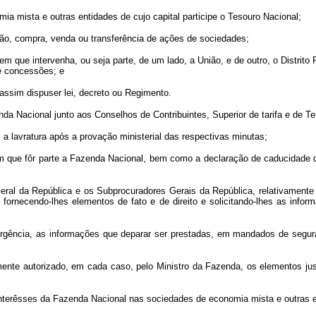
ia mista e outras entidades de cujo capital participe o Tesouro Nacional;
ição, compra, venda ou transferência de ações de sociedades;
 em que intervenha, ou seja parte, de um lado, a União, e de outro, o Distrit
e concessões; e
assim dispuser lei, decreto ou Regimento.
da Nacional junto aos Conselhos de Contribuintes, Superior de tarifa e de T
s a lavratura após a provação ministerial das respectivas minutas;
os em que fôr parte a Fazenda Nacional, bem como a declaração de caducidad
ral da República e os Subprocuradores Gerais da República, relativamente 
fornecendo-lhes elementos de fato e de direito e solicitando-lhes as info
de urgência, as informações que deparar ser prestadas, em mandados de segu
ente autorizado, em cada caso, pelo Ministro da Fazenda, os elementos justi
interêsses da Fazenda Nacional nas sociedades de economia mista e outras en