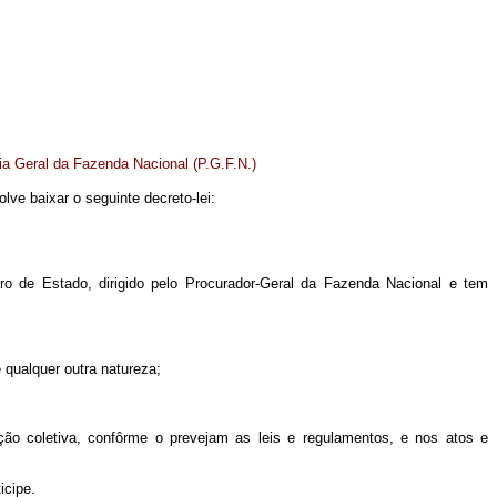
ia Geral da Fazenda Nacional (P.G.F.N.)
olve baixar o seguinte decreto-lei:
tro de Estado, dirigido pelo Procurador-Geral da Fazenda Nacional e tem
e qualquer outra natureza;
ção coletiva, confôrme o prevejam as leis e regulamentos, e nos atos e
icipe.