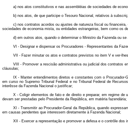
a) nos atos constitutivos e nas assembléias de sociedades de econom
b) nos atos, de que participe o Tesouro Nacional, relativos à subscr
c) nos contratos acordos ou ajustes de natureza fiscal ou financeira,
sociedades de economia mista, ou entidades estrangeiras, bem como os d
d) em outros atos, quando o determinar o Ministro da Fazenda ou se 
VI - Designar e dispensar os Procuradores - Representantes da Fazen
VII - Fazer minutar os atos e contratos previstos no item V e ver-lhe
VIII - Promover a rescisão administrativa ou judicial dos contrat
cláusulas;
IX - Manter entendimentos diretos e constantes com o Procurador-Ge
em curso no Supremo Tribunal Federal e no Tribunal Federal de Recursos 
interêsse da Fazenda Nacional o justificar;
X - Coligir elementos de fato e de direito e preparar, em regime 
devam ser prestadas pelo Presidente da República, em matéria fazendária;
XI - Transmitir ao Procurador-Geral da República, quando expressam
em causas pendentes que interessem diretamente à Fazenda Nacional;
XII - Exercer a representação e promover a defesa e o contrôle dos 