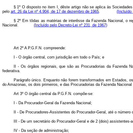
§ 1º O disposto no item I, dêste artigo não se aplica às Sociedade
pelo
art. 26 da Lei nº 4.904, de 17 de dezembro de 1965
.
(Incluído
§ 2º Em tôdas as matérias de interêsse da Fazenda Nacional, o rep
Nacional.
(Incluído pelo Decreto-Lei nº 231, de 1967)
Art 2º A P.G.F.N. compreende:
I - O órgão central, com jurisdição em todo o País; e
II - Os órgãos regionais, que são as Procuradorias da Fazenda N
federativa.
Parágrafo único. Enquanto não forem transformados em Estados, os 
do Amazonas, os dois primeiros, e das Procuradorias da Fazenda Nacional
Art 3º O órgão central da P.G.F.N. compõe-se:
I - Da Procurador-Geral da Fazenda Nacional;
II - De Procuradores-Assistentes do Procurador-Geral, até o número de
III - De um secretário do Procurador-Geral e de 2 (dois) assistentes-a
IV - Da seção de administração;