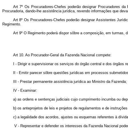
Art 7º Os Procuradores-Chefes poderão designar Procuradores da Fa
Procuradoria, dando-lhe assistência jurídica, revendo informações que de
Art 8º Os Procuradores-Chefes poderão designar Assistentes Jurídicos
Regimento.
Art 9º O Regimento poderá dispor sôbre a composição, em turmas, d
Art 10. Ao Procurador-Geral da Fazenda Nacional compete:
I - Dirigir e supervisionar os serviços do órgão central e dos órgãos 
II - Emitir parecer sôbre questões jurídicas em processos submetid
III - Prestar permanente assistência jurídica ao Ministro da Fazenda;
IV - Examinar:
a) as ordens e sentenças judiciais cujo cumprimento incumba ou dep
b) os anteprojetos de leis e projetos de regulamentos e de instruçõ
c) a legalidade dos acordos, ajustes ou esquemas referentes à dívida
V - Representar e defender os interesses da Fazenda Nacional pode