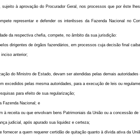
o, sujeito à aprovação do Procurador Geral, nos processos que por êste lhe
mpete representar e defender os interêsses da Fazenda Nacional no Con
dade da respectiva chefia, compete, no âmbito da sua jurisdição:
eIos dirigentes de órgãos fazendários, em processos cuja decisão final caiba
inciso anterior;
ização do Ministro de Estado, devam ser atendidas pelas demais autoridades 
serem excedidos pelas mesma autoridades, para a execução de leis ou regulam
pesquisas para efeito de sua regularização;
a Fazenda Nacional; e
em à receita ou que envolvam bens Patrimoniais da União ou a concessão de 
ança judicial, após apurado sua liquidez e certeza;
fornecer a quem requerer certidão de quitação quanto à dívida ativa da União