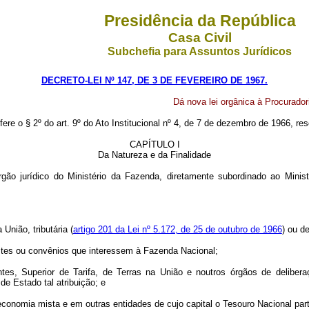
Presidência da República
Casa Civil
Subchefia para Assuntos Jurídicos
DECRETO-LEI Nº 147, DE 3 DE FEVEREIRO DE 1967.
Dá nova lei orgânica à Procurador
ere o § 2º do art. 9º do Ato Institucional nº 4, de 7 de dezembro de 1966, res
CAPÍTULO I
Da Natureza e da Finalidade
rgão jurídico do Ministério da Fazenda, diretamente subordinado ao Minis
 União, tributária (
artigo 201 da Lei nº 5.172, de 25 de outubro de 1966
) ou d
justes ou convênios que interessem à Fazenda Nacional;
tes, Superior de Tarifa, de Terras na União e noutros órgãos de delibera
de Estado tal atribuição; e
onomia mista e em outras entidades de cujo capital o Tesouro Nacional part