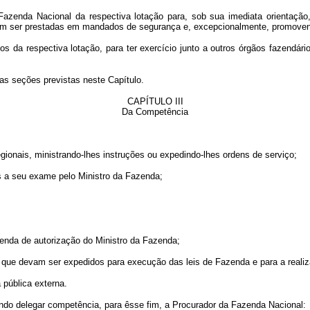
zenda Nacional da respectiva lotação para, sob sua imediata orientação, 
vam ser prestadas em mandados de segurança e, excepcionalmente, promovendo
 da respectiva lotação, para ter exercício junto a outros órgãos fazendários
as seções previstas neste Capítulo.
CAPÍTULO III
Da Competência
regionais, ministrando-lhes instruções ou expedindo-lhes ordens de serviço;
os a seu exame pelo Ministro da Fazenda;
enda de autorização do Ministro da Fazenda;
es que devam ser expedidos para execução das leis de Fazenda e para a reali
 pública externa.
ndo delegar competência, para êsse fim, a Procurador da Fazenda Nacional: