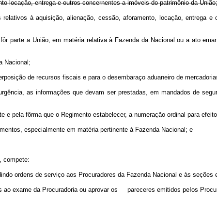
ento locação, entrega e outros concernentes a imóveis do patrimônio da União
os relativos à aquisição, alienação, cessão, aforamento, locação, entrega 
e fôr parte a União, em matéria relativa à Fazenda da Nacional ou a ato eman
a Nacional;
nterposição de recursos fiscais e para o desembaraço aduaneiro de mercadoria
de urgência, as informações que devam ser prestadas, em mandados de segur
nte e pela fôrma que o Regimento estabelecer, a numeração ordinal para efeit
gulamentos, especialmente em matéria pertinente à Fazenda Nacional; e
o, compete:
xpedindo ordens de serviço aos Procuradores da Fazenda Nacional e às seções 
dos ao exame da Procuradoria ou aprovar os pareceres emitidos peIos Procur