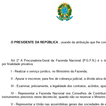
O PRESIDENTE DA REPÚBLICA
, usando da atribuição que lhe conf
Art 1º A Procuradoria-Geral da Fazenda Nacional (P.G.F.N.) é o ó
por finalidade privativa:
I - Realizar o serviço jurídico, no Ministério da Fazenda;
II - Apurar e inscrever, para fins de cobrança judicial, a dívida ativa da
III - Examinar, prèviamente, a legalidade dos contratos, acôrdos, a
IV - Representar a Fazenda Nacional nos Conselhos de Contribuin
instrumentos previstos neste decreto-lei, quando não se reservar o Ministro 
V - Representar a União nas assembléias gerais das sociedades de ec