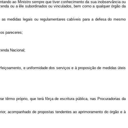
esentando ao Ministro sempre que tiver conhecimento da sua inobservância ou
 Fazenda ou a êle subordinados ou vinculados, bem como a qualquer órgão da
do as medidas legais ou regulamentares cabíveis para a defesa do mesmo
ios pareceres;
zenda Nacional;
rfeiçoamento, e uniformidade dos serviços e à proposição de medidas úteis
têrmo próprio, que terá fôrça de escritura pública, nas Procuradorias da
nterior, acompanhado de propostas tendentes ao aprimoramento do órgão e à