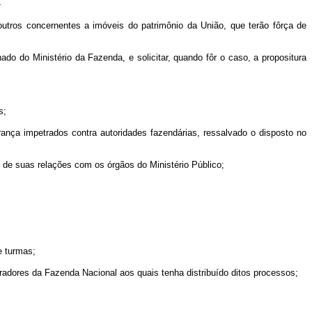
;
e outros concernentes a imóveis do patrimônio da União, que terão fôrça de
ado do Ministério da Fazenda, e solicitar, quando fôr o caso, a propositura
s;
ança impetrados contra autoridades fazendárias, ressalvado o disposto no
o de suas relações com os órgãos do Ministério Público;
e turmas;
adores da Fazenda Nacional aos quais tenha distribuído ditos processos;