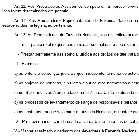
Art 11. Aos Procuradores-Assistentes compete emitir parecer prévi
lhes forem determinadas em portaria.
Art 12. Aos Procuradores-Representantes da Fazenda Nacional co
estabelecidas na legislação pertinente.
Art 13. Às Procuradorias da Fazenda Nacional, sob a imediata autori
I - Emitir parecer sôbre questões jurídicas submetidas a seu exame p
II - Prestar permanente assistência jurídica aos órgãos de que trata o 
III - Examinar:
a) as ordens e sentenças judiciais que, independentemente de autor
b) os projetos de portarias, circulares e outros atos normativos a 
c) os títulos relativos à propriedade imobiliária da União, efetuando 
d) os processos de levantamento de fiança de responsáveis perante 
e) os contratos em que seja parte a Fazenda Nacional, que interess
IV - Promover a inscrição da dívida ativa da União, para fins de cobr
V - Manter atualizado o cadastro dos devedores à Fazenda Nacional e 