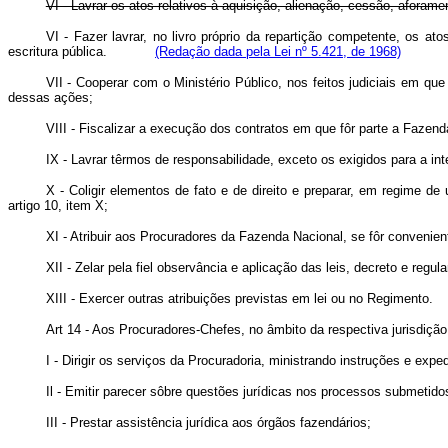
VI - Lavrar os atos relativos à aquisição, alienação, cessão, aforam
VI - Fazer lavrar, no livro próprio da repartição competente, os at
escritura pública.
(Redação dada pela Lei nº 5.421, de 1968)
VII - Cooperar com o Ministério Público, nos feitos judiciais em qu
dessas ações;
VIII - Fiscalizar a execução dos contratos em que fôr parte a Fazend
IX - Lavrar têrmos de responsabilidade, exceto os exigidos para a i
X - Coligir elementos de fato e de direito e preparar, em regime 
artigo 10, item X;
XI - Atribuir aos Procuradores da Fazenda Nacional, se fôr convenie
XII - Zelar pela fiel observância e aplicação das leis, decreto e re
XIII - Exercer outras atribuições previstas em lei ou no Regimento.
Art 14 - Aos Procuradores-Chefes, no âmbito da respectiva jurisdiçã
I - Dirigir os serviços da Procuradoria, ministrando instruções e e
Il - Emitir parecer sôbre questões jurídicas nos processos submeti
III - Prestar assistência jurídica aos órgãos fazendários;