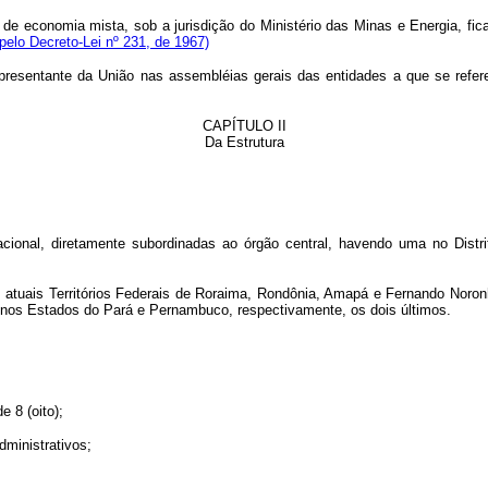
s de economia mista, sob a jurisdição do Ministério das Minas e Energia, fi
 pelo Decreto-Lei nº 231, de 1967)
resentante da União nas assembléias gerais das entidades a que se refere
CAPÍTULO II
Da Estrutura
acional, diretamente subordinadas ao órgão central, havendo uma no Distr
atuais Territórios Federais de Roraima, Rondônia, Amapá e Fernando Noronh
 nos Estados do Pará e Pernambuco, respectivamente, os dois últimos.
 8 (oito);
dministrativos;