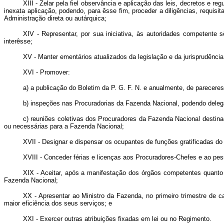
XIII - Zelar pela fiel observância e aplicação das leis, decretos e
inexata aplicação, podendo, para êsse fim, proceder a diligências, requis
Administração direta ou autárquica;
XIV - Representar, por sua iniciativa, às autoridades competent
interêsse;
XV - Manter ementários atualizados da legislação e da jurisprudência
XVI - Promover:
a) a publicação do Boletim da P. G. F. N. e anualmente, de parecere
b) inspeções nas Procuradorias da Fazenda Nacional, podendo delega
c) reuniões coletivas dos Procuradores da Fazenda Nacional destina
ou necessárias para a Fazenda Nacional;
XVII - Designar e dispensar os ocupantes de funções gratificadas d
XVIII - Conceder férias e licenças aos Procuradores-Chefes e ao pess
XIX - Aceitar, após a manifestação dos órgãos competentes quanto 
Fazenda Nacional;
XX - Apresentar ao Ministro da Fazenda, no primeiro trimestre de c
maior eficiência dos seus serviços; e
XXI - Exercer outras atribuições fixadas em lei ou no Regimento.