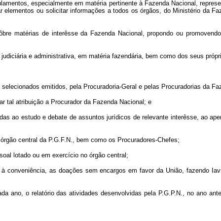
 regulamentos, especialmente em matéria pertinente à Fazenda Nacional, repr
itar elementos ou solicitar informações a todos os órgãos, do Ministério da
e sôbre matérias de interêsse da Fazenda Nacional, propondo ou promoven
 judiciária e administrativa, em matéria fazendária, bem como dos seus própr
s selecionados emitidos, pela Procuradoria-Geral e pelas Procuradorias da Fa
r tal atribuição a Procurador da Fazenda Nacional; e
das ao estudo e debate de assuntos jurídicos de relevante interêsse, ao ape
o órgão central da P.G.F.N., bem como os Procuradores-Chefes;
oal lotado ou em exercício no órgão central;
à conveniência, as doações sem encargos em favor da União, fazendo Iavrar 
ada ano, o relatório das atividades desenvolvidas pela P.G.P.N., no ano a