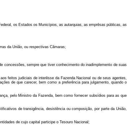
o Federal, os Estados os Municípios, as autarquias, as emprêsas públicas, as
erras da União, ou respectivas Câmaras;
e de concessões, sempre que tiver conhecimento do inadimplemento de suas
aos feitos judiciais de interêsse da Fazenda Nacional ou de seus agentes,
rmações de que carecer, bem como a preferência para julgamento, quando o
rança, pelo Ministro da Fazenda, bem como fornecer subsídios para as que
ficativos de transigência, desistência ou composição, por parte da União,
tidades de cujo capital participe o Tesouro Nacional;