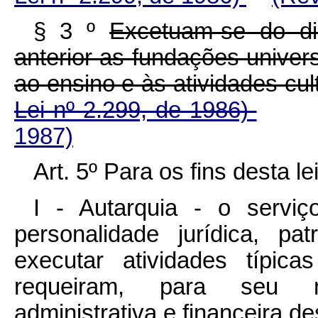
§ 3 º
Excetuam-se do d
anterior as fundações univers
ao ensino e às atividades
Lei nº 2.299, de 1986)
1987)
Art. 5º Para os fins desta le
I - Autarquia - o serviç
personalidade jurídica, pa
executar atividades típic
requeiram, para seu m
administrativa e financeira de