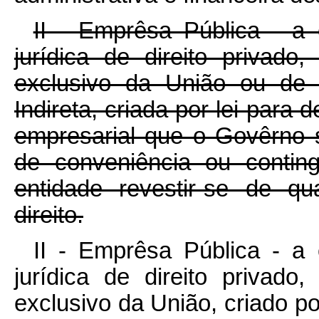
II - Emprêsa Pública - a 
jurídica de direito privado
exclusivo da União ou de 
Indireta, criada por lei para
empresarial que o Govêrno s
de conveniência ou conting
entidade revestir-se de q
direito.
II - Emprêsa Pública - a 
jurídica de direito privado
exclusivo da União, criado po