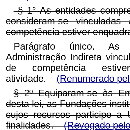
§ 1° As entidades compree
consideram-se vinculadas
competência estiver enquadra
Parágrafo único. As 
Administração Indireta vinc
de competência estive
atividade.
(Renumerado pela
§ 2º Equiparam-se às Emp
desta lei, as Fundações instit
cujos recursos participe a
finalidades.
(Revogado pelo