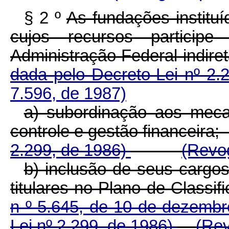
§ 2 º
As fundações instituí
cujos recursos partici
Administração Federal indir
dada pelo Decreto-Lei nº 2.
7.596, de 1987)
a) subordinação aos meca
controle e gestão finan
2.299, de 1986)
(Revog
b) inclusão de seus cargo
titulares no Plano de Classif
n º 5.645, de 10 de dezemb
Lei nº 2.299, de 1986)
(Rev