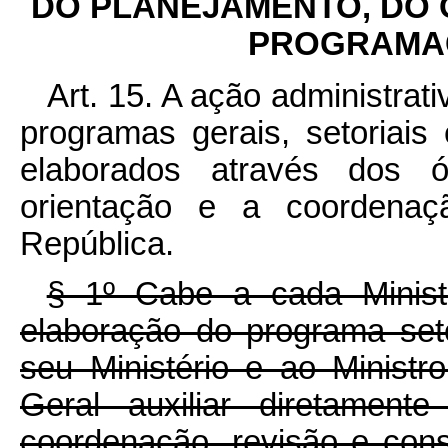
DO PLANEJAMENTO, DO
PROGRAMAÇ
Art. 15. A ação administra
programas gerais, setoriais 
elaborados através dos 
orientação e a coordenaç
República.
§ 1º Cabe a cada Ministr
elaboração do programa seto
seu Ministério e ao Minist
Geral auxiliar diretament
coordenação, revisão e cons