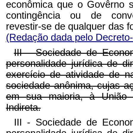
econômica que o Govêrno se
contingência ou de conve
revestir-se de qualquer d
(Redação dada pelo Decreto-
III - Sociedade de Econo
personalidade jurídica de dir
exercício de atividade de n
sociedade anônima, cujas aç
em sua maioria, à União 
Indireta.
III - Sociedade de Econo