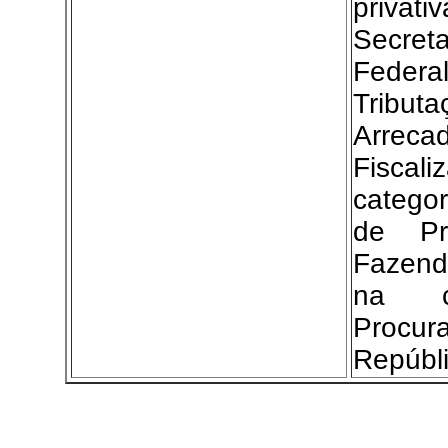
priv
Secreta
Feder
Tributa
Arre
Fisca
catego
de Pr
Fazend
na c
Proc
Repúbli