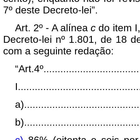
7º deste Decreto-lei”.
Art
. 2º - A alínea
c
do item I
Decreto-lei nº 1.801, de 18 
com a seguinte redação:
“Art.4º....................................
I...........................................
a)..........................................
b)..........................................