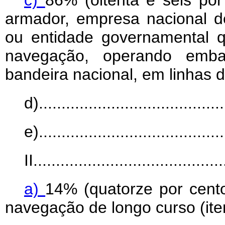
c)
86% (oitenta e seis p
armador, empresa nacional 
ou entidade governamental q
navegação, operando embar
bandeira nacional, em linhas d
d)..........................................
e)..........................................
II..........................................
a)
14% (quatorze por cen
navegação de longo curso (ite