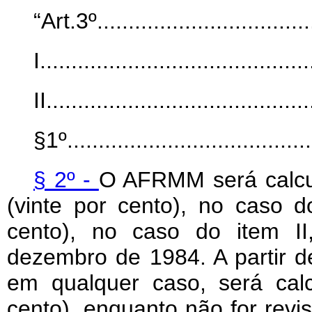
“Art.3º....................................
I...........................................
II..........................................
§1º........................................
§ 2º -
O AFRMM será calcul
(vinte por cento), no caso 
cento), no caso do item II
dezembro de 1984. A partir de
em qualquer caso, será cal
cento), enquanto não for revi