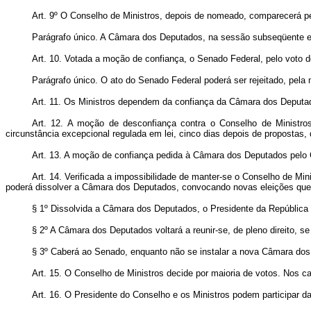
Art. 9º O Conselho de Ministros, depois de nomeado, comparecerá p
Parágrafo único. A Câmara dos Deputados, na sessão subseqüente e p
Art. 10. Votada a moção de confiança, o Senado Federal, pelo voto d
Parágrafo único. O ato do Senado Federal poderá ser rejeitado, pel
Art. 11. Os Ministros dependem da confiança da Câmara dos Deputad
Art. 12. A moção de desconfiança contra o Conselho de Ministro
circunstância excepcional regulada em lei, cinco dias depois de proposta
Art. 13. A moção de confiança pedida à Câmara dos Deputados pelo C
Art. 14. Verificada a impossibilidade de manter-se o Conselho de M
poderá dissolver a Câmara dos Deputados, convocando novas eleições que 
§ 1º Dissolvida a Câmara dos Deputados, o Presidente da República 
§ 2º A Câmara dos Deputados voltará a reunir-se, de pleno direito, se
§ 3º Caberá ao Senado, enquanto não se instalar a nova Câmara dos D
Art. 15. O Conselho de Ministros decide por maioria de votos. Nos c
Art. 16. O Presidente do Conselho e os Ministros podem participar