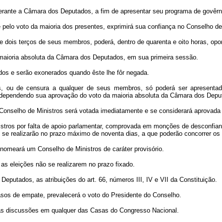
erante a Câmara dos Deputados, a fim de apresentar seu programa de govêrn
elo voto da maioria dos presentes, exprimirá sua confiança no Conselho de 
e dois terços de seus membros, poderá, dentro de quarenta e oito horas, op
a maioria absoluta da Câmara dos Deputados, em sua primeira sessão.
os e serão exonerados quando êste lhe fôr negada.
s, ou de censura a qualquer de seus membros, só poderá ser apresentad
s, dependendo sua aprovação do voto da maioria absoluta da Câmara dos Depu
onselho de Ministros será votada imediatamente e se considerará aprovada 
inistros por falta de apoio parlamentar, comprovada em monções de desconfia
se realizarão no prazo máximo de noventa dias, a que poderão concorrer os 
nomeará um Conselho de Ministros de caráter provisório.
 as eleições não se realizarem no prazo fixado.
eputados, as atribuições do art. 66, números III, IV e VII da Constituição.
asos de empate, prevalecerá o voto do Presidente do Conselho.
 das discussões em qualquer das Casas do Congresso Nacional.