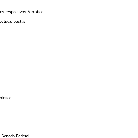
s respectivos Ministros.
ectivas pastas.
terior.
o Senado Federal.