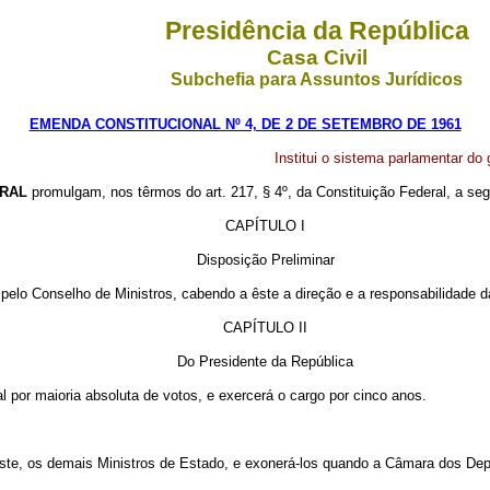
Presidência da República
Casa Civil
Subchefia para Assuntos Jurídicos
EMENDA CONSTITUCIONAL Nº 4, DE 2 DE SETEMBRO DE 1961
Institui o sistema parlamentar do
ERAL
promulgam, nos têrmos do art. 217, § 4º, da Constituição Federal, a seg
CAPÍTULO I
Disposição Preliminar
 pelo Conselho de Ministros, cabendo a êste a direção e a responsabilidade d
CAPÍTULO II
Do Presidente da República
l por maioria absoluta de votos, e exercerá o cargo por cinco anos.
êste, os demais Ministros de Estado, e exonerá-los quando a Câmara dos Depu