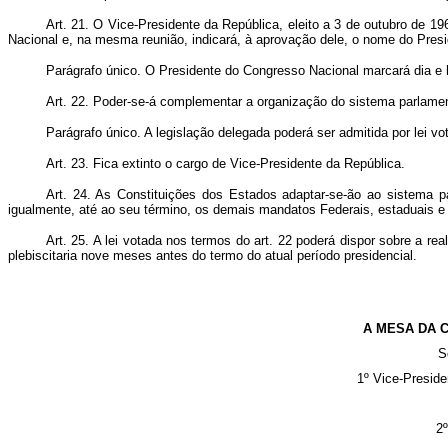
Art. 21. O Vice-Presidente da República, eleito a 3 de outubro de 1
Nacional e, na mesma reunião, indicará, à aprovação dele, o nome do Pres
Parágrafo único. O Presidente do Congresso Nacional marcará dia e 
Art. 22. Poder-se-á complementar a organização do sistema parlamen
Parágrafo único. A legislação delegada poderá ser admitida por lei vo
Art. 23. Fica extinto o cargo de Vice-Presidente da República.
Art. 24. As Constituições dos Estados adaptar-se-ão ao sistema p
igualmente, até ao seu término, os demais mandatos Federais, estaduais e
Art. 25. A lei votada nos termos do art. 22 poderá dispor sobre a r
plebiscitaria nove meses antes do termo do atual período presidencial.
A MESA DA 
S
1º Vice-Preside
2º