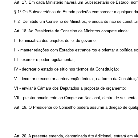
Art. 17. Em cada Ministério haverá um Subsecretário de Estado, no
§ 1º Os Subsecretários de Estado poderão comparecer a qualquer da
§ 2º Demitido um Conselho de Ministros, e enquanto não se constitu
Art. 18. Ao Presidente do Conselho de Ministros compete ainda:
I - ter iniciativa dos projetos de lei do governo;
II - manter relações com Estados estrangeiros e orientar a política ex
III - exercer o poder regulamentar;
IV - decretar o estado de sítio nos têrmos da Constituição;
V - decretar e executar a intervenção federal, na forma da Constituiç
VI - enviar à Câmara dos Deputados a proposta de orçamento;
VII - prestar anualmente ao Congresso Nacional, dentro de sessenta di
Art. 19. O Presidente do Conselho poderá assumir a direção de qualq
Art. 20. A presente emenda, denominada Ato Adicional, entrará em 