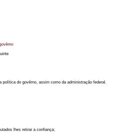
 govêrno
uinte
a política do govêrno, assim como da administração federal.
tados lhes retirar a confiança;