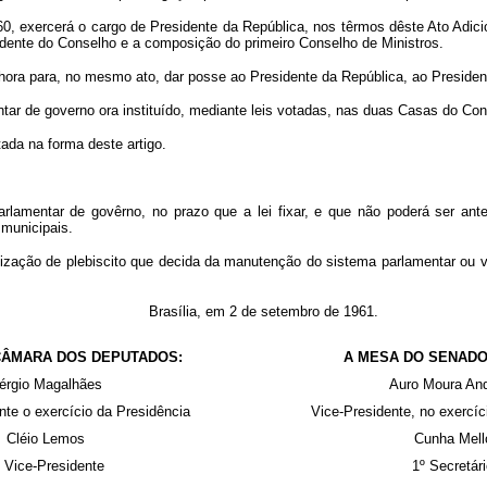
960, exercerá o cargo de Presidente da República, nos têrmos dêste Ato Adic
idente do Conselho e a composição do primeiro Conselho de Ministros.
hora para, no mesmo ato, dar posse ao Presidente da República, ao Presiden
tar de governo ora instituído, mediante leis votadas, nas duas Casas do Co
tada na forma deste artigo.
arlamentar de govêrno, no prazo que a lei fixar, e que não poderá ser ant
 municipais.
ealização de plebiscito que decida da manutenção do sistema parlamentar ou v
Brasília, em 2 de setembro de 1961.
CÂMARA DOS DEPUTADOS:
A MESA DO SENADO
érgio Magalhães
Auro Moura An
nte o exercício da Presidência
Vice-Presidente, no exercíc
Cléio Lemos
Cunha Mell
 Vice-Presidente
1º Secretár