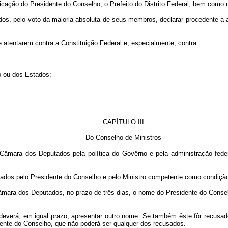
icação do Presidente do Conselho, o Prefeito do Distrito Federal, bem como
dos, pelo voto da maioria absoluta de seus membros, declarar procedente a 
 atentarem contra a Constituição Federal e, especialmente, contra:
ão ou dos Estados;
CAPÍTULO III
Do Conselho de Ministros
Câmara dos Deputados pela política do Govêrno e pela administração federa
dados pelo Presidente do Conselho e pelo Ministro competente como condição
âmara dos Deputados, no prazo de três dias, o nome do Presidente do Cons
deverá, em igual prazo, apresentar outro nome. Se também êste fôr recusa
dente do Conselho, que não poderá ser qualquer dos recusados.