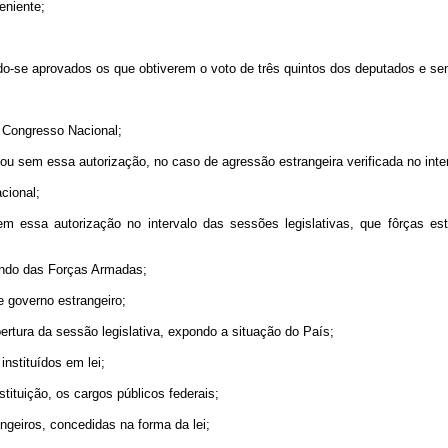
eniente;
erando-se aprovados os que obtiverem o voto de três quintos dos deputados e
o Congresso Nacional;
 ou sem essa autorização, no caso de agressão estrangeira verificada no inte
cional;
m essa autorização no intervalo das sessões legislativas, que fôrças estr
mando das Forças Armadas;
e governo estrangeiro;
rtura da sessão legislativa, expondo a situação do País;
nstituídos em lei;
tituição, os cargos públicos federais;
ngeiros, concedidas na forma da lei;