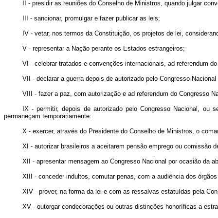
II - presidir as reuniões do Conselho de Ministros, quando julgar conv
III - sancionar, promulgar e fazer publicar as leis;
IV - vetar, nos termos da Constituição, os projetos de lei, consid
V - representar a Nação perante os Estados estrangeiros;
VI - celebrar tratados e convenções internacionais, ad referendum d
VII - declarar a guerra depois de autorizado pelo Congresso Nacional
VIII - fazer a paz, com autorização e ad referendum do Congresso Na
IX - permitir, depois de autorizado pelo Congresso Nacional, ou se
permaneçam temporariamente:
X - exercer, através do Presidente do Conselho de Ministros, o co
XI - autorizar brasileiros a aceitarem pensão emprego ou comissão d
XII - apresentar mensagem ao Congresso Nacional por ocasião da abe
XIII - conceder indultos, comutar penas, com a audiência dos órgãos i
XIV - prover, na forma da lei e com as ressalvas estatuídas pela Cons
XV - outorgar condecorações ou outras distinções honoríficas a estra