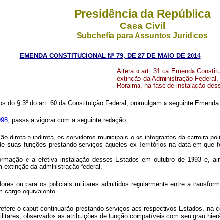
Presidência da República
Casa Civil
Subchefia para Assuntos Jurídicos
EMENDA CONSTITUCIONAL Nº 79, DE 27 DE MAIO DE 2014
Altera o art. 31 da Emenda Constit
extinção da Administração Federal,
Roraima, na fase de instalação dess
do § 3º do art. 60 da Constituição Federal, promulgam a seguinte Emenda a
998
, passa a vigorar com a seguinte redação:
o direta e indireta, os servidores municipais e os integrantes da carreira pol
 suas funções prestando serviços àqueles ex-Territórios na data em que f
rmação e a efetiva instalação desses Estados em outubro de 1993 e, ain
 extinção da administração federal.
ores ou para os policiais militares admitidos regularmente entre a transf
m cargo equivalente.
 se refere o caput continuarão prestando serviços aos respectivos Estados, na
ilitares, observados as atribuições de função compatíveis com seu grau hierá