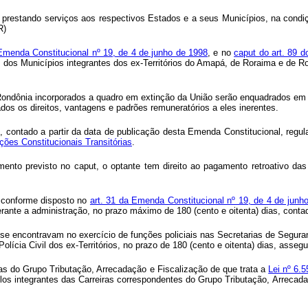
o prestando serviços aos respectivos Estados e a seus Municípios, na cond
R)
 Emenda Constitucional nº 19, de 4 de junho de 1998
, e no
caput do art. 89 d
 dos Municípios integrantes dos ex-Territórios do Amapá, de Roraima e de Ro
 Rondônia incorporados a quadro em extinção da União serão enquadrados em 
dos os direitos, vantagens e padrões remuneratórios a eles inerentes.
s, contado a partir da data de publicação desta Emenda Constitucional, reg
ições Constitucionais Transitórias
.
ento previsto no caput, o optante tem direito ao pagamento retroativo das
, conforme disposto no
art. 31 da Emenda Constitucional nº 19, de 4 de junh
erante a administração, no prazo máximo de 180 (cento e oitenta) dias, contad
e encontravam no exercício de funções policiais nas Secretarias de Segura
ia Civil dos ex-Territórios, no prazo de 180 (cento e oitenta) dias, assegu
ras do Grupo Tributação, Arrecadação e Fiscalização de que trata a
Lei nº 6.5
os integrantes das Carreiras correspondentes do Grupo Tributação, Arrecada