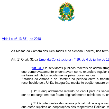
Vide Lei nº 13.681, de 2018
As Mesas da Câmara dos Deputados e do Senado Federal, nos termos 
Art. 1º O art. 31 da
Emenda Constitucional nº 19, de 4 de junho de 1
"
Art. 31.
Os servidores públicos federais da administraçã
que comprovadamente encontravam-se no exercício regular de
militares admitidos regularmente pelos governos dos
Estados do Amapá e de Roraima no período entre a transfo
reconhecido pela União integrarão, mediante opção, quadro em
§ 1º O enquadramento referido no caput para os servid
dar-se no cargo em que foram originariamente admitidos ou e
§ 2º Os integrantes da carreira policial militar a que
que estão sujeitas as corporações das respectivas Polícias M