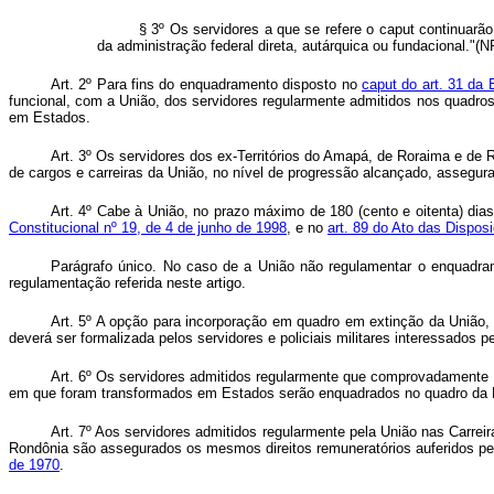
§ 3º Os servidores a que se refere o caput continuarã
da administração federal direta, autárquica ou fundacional."(N
Art. 2º Para fins do enquadramento disposto no
caput do art. 31 da
funcional, com a União, dos servidores regularmente admitidos nos quadros
em Estados.
Art. 3º Os servidores dos ex-Territórios do Amapá, de Roraima e de
de cargos e carreiras da União, no nível de progressão alcançado, assegura
Art. 4º Cabe à União, no prazo máximo de 180 (cento e oitenta) dia
Constitucional nº 19, de 4 de junho de 1998
, e no
art. 89 do Ato das Dispos
Parágrafo único. No caso de a União não regulamentar o enquadram
regulamentação referida neste artigo.
Art. 5º A opção para incorporação em quadro em extinção da União
deverá ser formalizada pelos servidores e policiais militares interessados p
Art. 6º Os servidores admitidos regularmente que comprovadamente s
em que foram transformados em Estados serão enquadrados no quadro da Políc
Art. 7º Aos servidores admitidos regularmente pela União nas Carrei
Rondônia são assegurados os mesmos direitos remuneratórios auferidos pel
de 1970
.