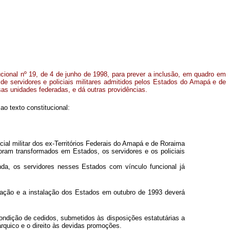
ucional nº 19, de 4 de junho de 1998, para prever a inclusão, em quadro em
 de servidores e policiais militares admitidos pelos Estados do Amapá e de
as unidades federadas, e dá outras providências.
o texto constitucional:
icial militar dos ex-Territórios Federais do Amapá e de Roraima
oram transformados em Estados, os servidores e os policiais
da, os servidores nesses Estados com vínculo funcional já
ormação e a instalação dos Estados em outubro de 1993 deverá
 condição de cedidos, submetidos às disposições estatutárias a
rquico e o direito às devidas promoções.