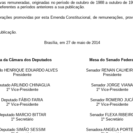
vas remuneradas, originadas no período de outubro de 1988 a outubro de 19
eferentes a períodos anteriores a sua publicação.
terações promovidas por esta Emenda Constitucional, de remunerações, prov
ublicação.
Brasília, em 27 de maio de 2014
a da Câmara dos Deputados
Mesa do Senado Federa
ado HENRIQUE EDUARDO ALVES
Senador RENAN CALHEI
Presidente
Presidente
putado ARLINDO CHINAGLIA
Senador JORGE VIANA
1º Vice-Presidente
1º Vice-Presidente
Deputado FÁBIO FARIA
Senador ROMERO JUC
2º Vice-Presidente
2º Vice-Presidente
Deputado MARCIO BITTAR
Senador FLEXA RIBEIR
1º Secretário
1º Secretário
Deputado SIMÃO SESSIM
Senadora ANGELA PORT