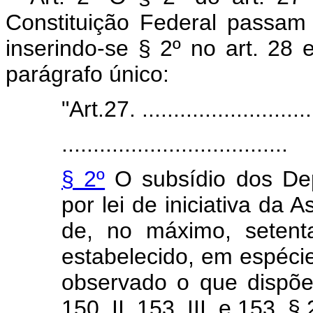
Constituição Federal passam
inserindo-se § 2º no art. 28
parágrafo único:
"Art.27. ............................
....................................
§ 2º
O subsídio dos Dep
por lei de iniciativa da 
de, no máximo, setent
estabelecido, em espéci
observado o que dispõem
150, II, 153, III, e 153, § 2