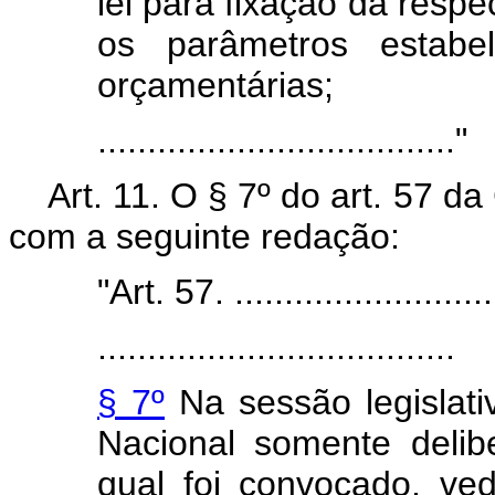
lei para fixação da resp
os parâmetros estabel
orçamentárias;
...................................."
Art. 11. O § 7º do art. 57 d
com a seguinte redação:
"Art. 57. ..........................
....................................
§ 7º
Na sessão legislati
Nacional somente delib
qual foi convocado, v