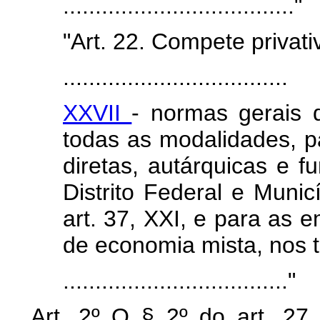
...................................."
"Art. 22. Compete privati
...................................
XXVII
- normas gerais d
todas as modalidades, p
diretas, autárquicas e f
Distrito Federal e Munic
art. 37, XXI, e para as 
de economia mista, nos te
..................................."
Art. 2º O § 2º do art. 27