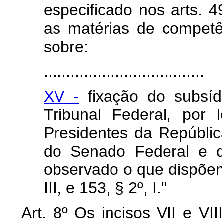
especificado nos arts. 4
as matérias de competê
sobre:
....................................
XV -
fixação do subsíd
Tribunal Federal, por l
Presidentes da Repúbli
do Senado Federal e d
observado o que dispõem o
III, e 153, § 2º, I."
Art. 8º Os incisos VII e VI