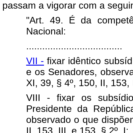
passam a vigorar com a segui
"Art. 49. É da compet
Nacional:
....................................
VII -
fixar idêntico subsí
e os Senadores, observa
XI, 39, § 4º, 150, II, 153, I
VIII - fixar os subsíd
Presidente da Repúblic
observado o que dispõem 
II, 153, III, e 153, § 2º, I;