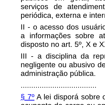
serviços de atendimen
periódica, externa e inte
II - o acesso dos usuário
a informações sobre a
disposto no art. 5º, X e X
III - a disciplina da re
negligente ou abusivo d
administração pública.
....................................
§ 7º
A lei disporá sobre o