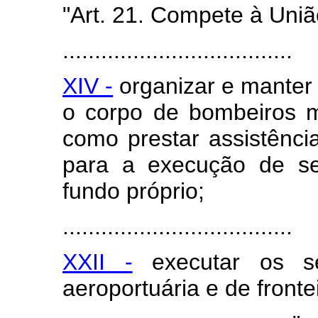
"Art. 21. Compete à Uniã
....................................
XIV -
organizar e manter a 
o corpo de bombeiros mi
como prestar assistência
para a execução de se
fundo próprio;
....................................
XXII -
executar os ser
aeroportuária e de fronte