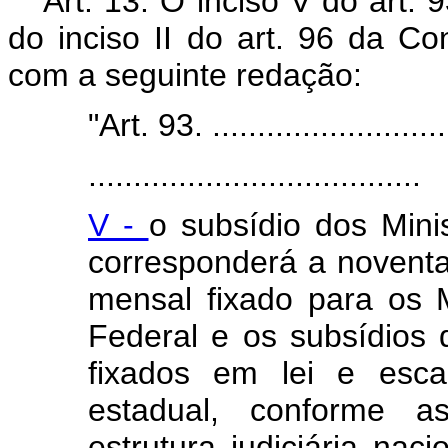
Art. 13. O inciso V do art. 9
do inciso II do art. 96 da Co
com a seguinte redação:
"Art. 93. ..........................
.....................................
V -
o subsídio dos Mini
corresponderá a noventa
mensal fixado para os 
Federal e os subsídios
fixados em lei e esca
estadual, conforme as
estrutura judiciária nac