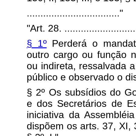
.................................."
"Art. 28. ..........................
§ 1º
Perderá o mandat
outro cargo ou função n
ou indireta, ressalvada 
público e observado o disp
§ 2º Os subsídios do G
e dos Secretários de Es
iniciativa da Assembléi
dispõem os arts. 37, XI, 3