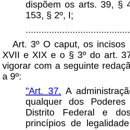
dispõem os arts. 39, § 4º
153, § 2º, I;
.......................................
Art. 3º O caput, os incisos I,
XVII e XIX e o § 3º do art. 
vigorar com a seguinte redaçã
a 9º:
"Art. 37.
A administração
qualquer dos Poderes
Distrito Federal e do
princípios de legalidad