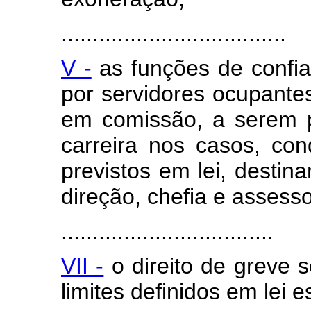
....................................
V -
as funções de confia
por servidores ocupantes
em comissão, a serem p
carreira nos casos, co
previstos em lei, destin
direção, chefia e assess
..................................
VII -
o direito de greve 
limites definidos em lei e