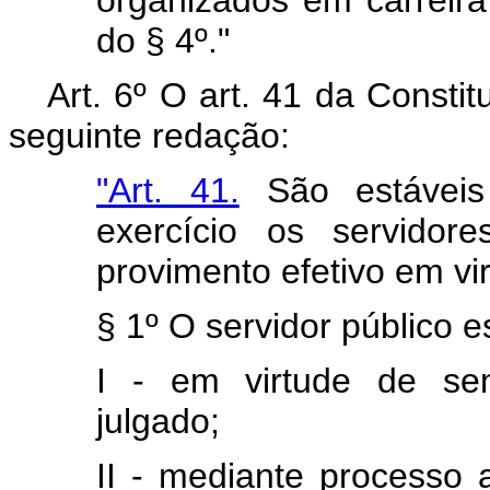
organizados em carreira
do § 4º."
Art. 6º O art. 41 da Consti
seguinte redação:
"Art. 41.
São estáveis
exercício os servido
provimento efetivo em vi
§ 1º O servidor público e
I - em virtude de sen
julgado;
II - mediante processo 