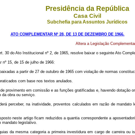
Presidência da República
Casa Civil
Subchefia para Assuntos Jurídicos
ATO COMPLEMENTAR Nº 28, DE 13 DE DEZEMBRO DE 1966.
Altera a Legislação Complementar 
art. 30 do Ato Institucional nº 2, de 1965, resolve baixar o seguinte Ato Comp
r nº 15, de 15 de julho de 1966:
baixadas a partir de 27 de outubro de 1965 com violação de normas constituci
raticados com base nos textos anulados.
 de provimento em comissão e as funções gratificadas e, havendo dotação orç
 da obra ou serviço.
rá perceber, na inatividade, proventos calculados em razão de mandato le
sposto neste artigo ficam reduzidos a quantia correspondente a aposentadori
 mandato legislativo.
uias da mesma categoria a primeira investidura em cargo de carreira ou i