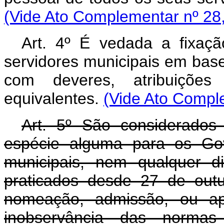
(Vide Ato Complementar nº 28
Art. 4º É vedada a fixaç
servidores municipais em base
com deveres, atribuições
equivalentes.
(Vide Ato Compl
Art. 5º São considerados
espécie alguma para os Gov
municipais, nem qualquer di
praticados desde 27 de out
nomeação, admissão, ou apr
inobservância das normas