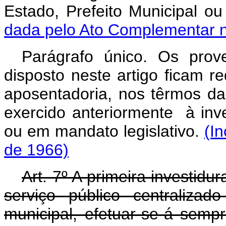
Estado, Prefeito Municipal o
dada pelo Ato Complementar n
Parágrafo único. Os prov
disposto neste artigo ficam r
aposentadoria, nos têrmos da
exercido anteriormente à inv
ou em mandato legislativo.
(I
de 1966)
Art. 7º A primeira investid
serviço público centralizad
municipal, efetuar‑se‑á sem