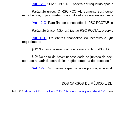
“Art. 12-F.
O RSC-PCCTAE poderá ser requerido após o c
Parágrafo único. O RSC-PCCTAE somente será concedi
reconhecida, cujo somatório não utilizado poderá ser aproveit
“Art. 12-G
. Para fins de concessão do RSC-PCCTAE, os r
Parágrafo único. Não fará jus ao RSC-PCCTAE o servido
“Art. 12-H
. Os efeitos financeiros do Incentivo à Q
requerimento.
§ 1º No caso de eventual concessão do RSC-PCCTAE em p
§ 2º No caso de haver necessidade de juntada de docum
contado a partir da data da instrução completa do processo.”
“Art. 12-I.
Os critérios específicos de pontuação e ava
DOS CARGOS DE MÉDICO E DE
Art. 3º O
Anexo XLVII da Lei nº 12.702, de 7 de agosto de 2012
, pas