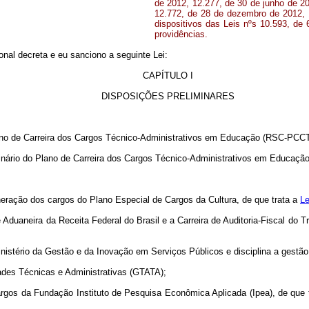
de 2012, 12.277, de 30 de junho de 2
12.772, de 28 de dezembro de 2012, 
dispositivos das Leis nºs 10.593, de
providências.
al decreta e eu sanciono a seguinte Lei:
CAPÍTULO I
DISPOSIÇÕES PRELIMINARES
lano de Carreira dos Cargos Técnico-Administrativos em Educação (RSC-PCCT
inário do Plano de Carreira dos Cargos Técnico-Administrativos em Educação
uneração dos cargos do Plano Especial de Cargos da Cultura, de que trata a
Le
 e Aduaneira da Receita Federal do Brasil e a Carreira de Auditoria-Fiscal do
Ministério da Gestão e da Inovação em Serviços Públicos e disciplina a gestão 
dades Técnicas e Administrativas (GTATA);
argos da Fundação Instituto de Pesquisa Econômica Aplicada (Ipea), de que 