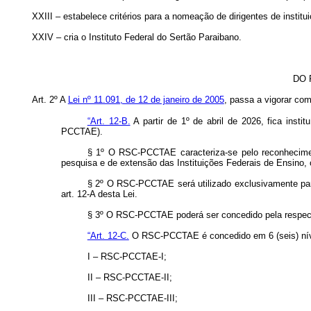
XXIII – estabelece critérios para a nomeação de dirigentes de institu
XXIV – cria o Instituto Federal do Sertão Paraibano.
DO 
Art. 2º A
Lei nº 11.091, de 12 de janeiro de 2005
, passa a vigorar com
“Art. 12-B.
A partir de 1º de abril de 2026, fica ins
PCCTAE).
§ 1º O RSC-PCCTAE caracteriza-se pelo reconhecimento
pesquisa e de extensão das Instituições Federais de Ensino,
§ 2º O RSC-PCCTAE será utilizado exclusivamente para 
art. 12-A desta Lei.
§ 3º O RSC-PCCTAE poderá ser concedido pela respectiv
“Art. 12-C.
O RSC-PCCTAE é concedido em 6 (seis) nív
I – RSC-PCCTAE-I;
II – RSC-PCCTAE-II;
III – RSC-PCCTAE-III;