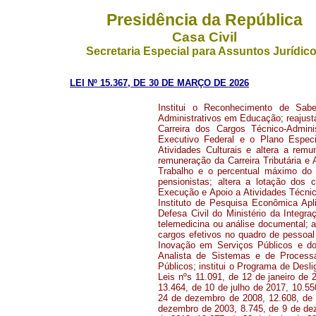
Presidência da República
Casa Civil
Secretaria Especial para Assuntos Jurídic
LEI Nº 15.367, DE 30 DE MARÇO DE 2026
Institui o Reconhecimento de Sab
Administrativos em Educação; reajust
Carreira dos Cargos Técnico-Admini
Executivo Federal e o Plano Especi
Atividades Culturais e altera a rem
remuneração da Carreira Tributária e 
Trabalho e o percentual máximo do 
pensionistas; altera a lotação dos ca
Execução e Apoio a Atividades Técnic
Instituto de Pesquisa Econômica Apl
Defesa Civil do Ministério da Integr
telemedicina ou análise documental; a
cargos efetivos no quadro de pessoal 
Inovação em Serviços Públicos e do
Analista de Sistemas e de Process
Públicos; institui o Programa de Desli
Leis nºs 11.091, de 12 de janeiro de
13.464, de 10 de julho de 2017, 10.5
24 de dezembro de 2008, 12.608, de 
dezembro de 2003, 8.745, de 9 de dez