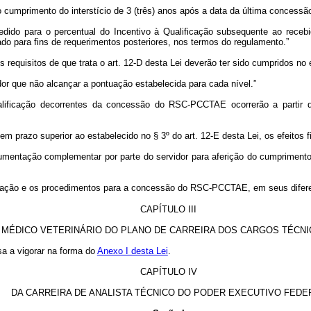
umprimento do interstício de 3 (três) anos após a data da última concessã
do para o percentual do Incentivo à Qualificação subsequente ao recebid
ado para fins de requerimentos posteriores, nos termos do regulamento.”
equisitos de que trata o art. 12-D desta Lei deverão ter sido cumpridos no 
r que não alcançar a pontuação estabelecida para cada nível.”
ualificação decorrentes da concessão do RSC-PCCTAE ocorrerão a partir
razo superior ao estabelecido no § 3º do art. 12-E desta Lei, os efeitos fi
entação complementar por parte do servidor para aferição do cumprimento de
liação e os procedimentos para a concessão do RSC-PCCTAE, em seus diferen
CAPÍTULO III
 MÉDICO VETERINÁRIO DO PLANO DE CARREIRA DOS CARGOS TÉCN
sa a vigorar na forma do
Anexo I desta Lei
.
CAPÍTULO IV
DA CARREIRA DE ANALISTA TÉCNICO DO PODER EXECUTIVO FEDE