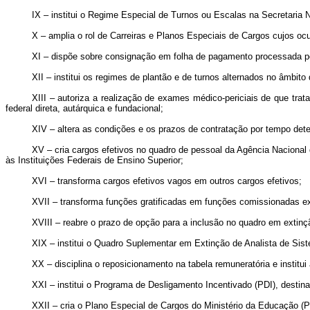
IX – institui o Regime Especial de Turnos ou Escalas na Secretaria 
X – amplia o rol de Carreiras e Planos Especiais de Cargos cujos oc
XI – dispõe sobre consignação em folha de pagamento processada pe
XII – institui os regimes de plantão e de turnos alternados no âmbito 
XIII – autoriza a realização de exames médico-periciais de que trat
federal direta, autárquica e fundacional;
XIV – altera as condições e os prazos de contratação por tempo dete
XV – cria cargos efetivos no quadro de pessoal da Agência Nacional 
às Instituições Federais de Ensino Superior;
XVI – transforma cargos efetivos vagos em outros cargos efetivos;
XVII – transforma funções gratificadas em funções comissionadas e
XVIII – reabre o prazo de opção para a inclusão no quadro em extinç
XIX – institui o Quadro Suplementar em Extinção de Analista de Si
XX – disciplina o reposicionamento na tabela remuneratória e instit
XXI – institui o Programa de Desligamento Incentivado (PDI), desti
XXII – cria o Plano Especial de Cargos do Ministério da Educação 