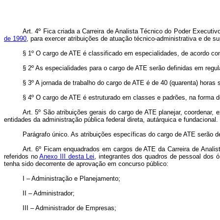
Art. 4º Fica criada a Carreira de Analista Técnico do Poder Executiv
de 1990
, para exercer atribuições de atuação técnico-administrativa e de s
§ 1º O cargo de ATE é classificado em especialidades, de acordo com
§ 2º As especialidades para o cargo de ATE serão definidas em regu
§ 3º A jornada de trabalho do cargo de ATE é de 40 (quarenta) horas
§ 4º O cargo de ATE é estruturado em classes e padrões, na forma 
Art. 5º São atribuições gerais do cargo de ATE planejar, coordenar, e
entidades da administração pública federal direta, autárquica e fundacional.
Parágrafo único. As atribuições específicas do cargo de ATE serão de
Art. 6º Ficam enquadrados em cargos de ATE da Carreira de Analist
referidos no
Anexo III desta Lei
, integrantes dos quadros de pessoal dos ó
tenha sido decorrente de aprovação em concurso público:
I – Administração e Planejamento;
II – Administrador;
III – Administrador de Empresas;