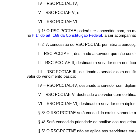
IV – RSC-PCCTAE-IV;
V – RSC-PCCTAE-V; e
VI – RSC-PCCTAE-VI.
§ 1º O RSC-PCCTAE poderá ser concedido para, no máxi
no
§ 1º do art. 169 da Constituição Federal
, a ser acompanhad
§ 2º A concessão do RSC-PCCTAE permitirá a percepção
I – RSC-PCCTAE-I, destinado a servidor que não conclu
II – RSC-PCCTAE-II, destinado a servidor com certific
III – RSC-PCCTAE-III, destinado a servidor com certif
valor do vencimento básico;
IV – RSC-PCCTAE-IV, destinado a servidor com diploma 
V – RSC-PCCTAE-V, destinado a servidor com certific
VI – RSC-PCCTAE-VI, destinado a servidor com diploma 
§ 3º O RSC-PCCTAE será concedido exclusivamente a ser
§ 4º Será concedida prioridade de análise aos requerim
§ 5º O RSC-PCCTAE não se aplica aos servidores em es