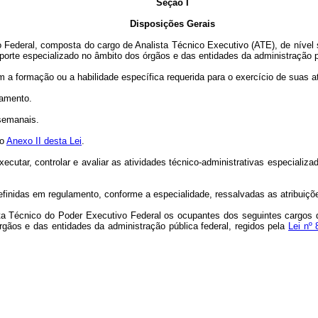
Seção I
Disposições Gerais
o Federal, composta do cargo de Analista Técnico Executivo (ATE), de nível s
uporte especializado no âmbito dos órgãos e das entidades da administração pú
 a formação ou a habilidade específica requerida para o exercício de suas at
lamento.
 semanais.
do
Anexo II desta Lei
.
xecutar, controlar e avaliar as atividades técnico-administrativas especializ
finidas em regulamento, conforme a especialidade, ressalvadas as atribuições
a Técnico do Poder Executivo Federal os ocupantes dos seguintes cargos de
rgãos e das entidades da administração pública federal, regidos pela
Lei nº