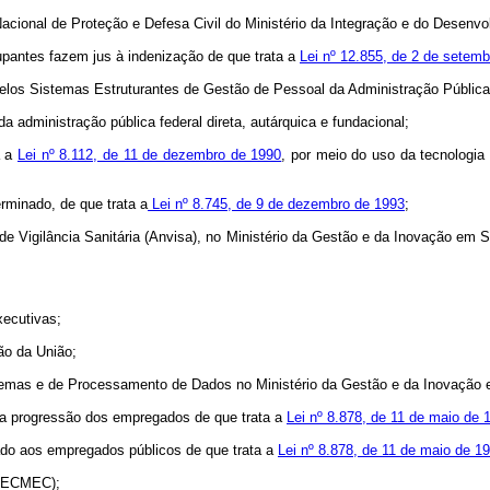
Nacional de Proteção e Defesa Civil do Ministério da Integração e do Desenvo
upantes fazem jus à indenização de que trata a
Lei nº 12.855, de 2 de setem
los Sistemas Estruturantes de Gestão de Pessoal da Administração Pública 
da administração pública federal direta, autárquica e fundacional;
a a
Lei nº 8.112, de 11 de dezembro de 1990
, por meio do uso da tecnologia
rminado, de que trata a
Lei nº 8.745, de 9 de dezembro de 1993
;
de Vigilância Sanitária (Anvisa), no Ministério da Gestão e da Inovação em S
xecutivas;
ão da União;
stemas e de Processamento de Dados no Ministério da Gestão e da Inovação 
ui a progressão dos empregados de que trata a
Lei nº 8.878, de 11 de maio de 
nado aos empregados públicos de que trata a
Lei nº 8.878, de 11 de maio de 1
(PECMEC);