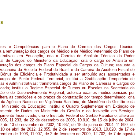
os
eres e Competências para o Plano de Carreira dos Cargos Técnico-
a a remuneração dos cargos de Médico e de Médico Veterinário do Plano de
strativos em Educação; cria a Carreira de Analista Técnico do Poder
al de Cargos do Ministério da Educação; cria o cargo de Analista em
uneração dos cargos do Plano Especial de Cargos da Cultura; reajusta a
Aduaneira da Receita Federal do Brasil e da Carreira de Auditoria-Fiscal do
Bônus de Eficiência e Produtividade a ser atribuído aos aposentados e
rgos de Perito Federal Territorial; institui a Gratificação Temporária de
as e Administrativas; transforma cargos do Plano de Carreiras e Cargos do
icada; institui o Regime Especial de Turnos ou Escalas na Secretaria da
ação e do Desenvolvimento Regional; autoriza exames médico-periciais por
ltera as condições e os prazos de contratação por tempo determinado; cria
da Agência Nacional de Vigilância Sanitária, do Ministério da Gestão e da
 Ministério da Educação; institui o Quadro Suplementar em Extinção de
amento de Dados no Ministério da Gestão e da Inovação em Serviços
gamento Incentivado; cria o Instituto Federal do Sertão Paraibano; altera as
 2005, 11.233, de 22 de dezembro de 2005, 10.910, de 15 de julho de 2004,
50, de 13 de novembro de 2002, 10.887, de 18 de junho de 2004, 11.890, de
10 de abril de 2012, 12.855, de 2 de setembro de 2013, 10.820, de 17 de
embro de 1993, 11.907, de 2 de fevereiro de 2009, 12.702, de 7 de agosto