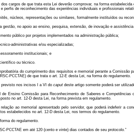
 dos cargos de que trata esta Lei deverão comprovar, na forma estabelecid
e perfis de reconhecimento das experiências individuais e profissionais relat
itês, núcleos, representações ou similares, formalmente instituídos ou recon
 na gestão, no apoio ao ensino, pesquisa, extensão, de inovação e assistência
mento público por projetos implementados na administração pública;
cnico-administrativas e/ou especializadas;
essoramento institucionais; e
entífico ou técnico.
mprobatória do cumprimento dos requisitos e memorial perante a Comissão
RSC-PCCTAE) de que trata o art. 12-E desta Lei, na forma do regulamento.
 previsto nos incisos I a VI do
caput
deste artigo somente poderá ser utiliza
ral de Ensino Comissão para Reconhecimento de Saberes e Competências d
sto no art. 12-D desta Lei, na forma prevista em regulamento.
relação ao memorial apresentado pelo servidor, que poderá indeferir a
itos estabelecidos no art. 12-D desta Lei, nos termos do regulamento.
forma do regulamento.
C-PCCTAE em até 120 (cento e vinte) dias contados de seu protocolo.”