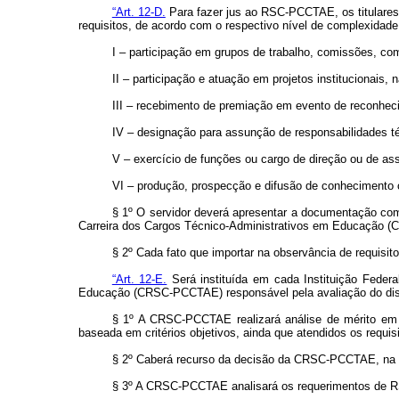
“Art. 12-D.
Para fazer jus ao RSC-PCCTAE, os titulares
requisitos, de acordo com o respectivo nível de complexidade 
I – participação em grupos de trabalho, comissões, com
II – participação e atuação em projetos institucionais,
III – recebimento de premiação em evento de reconheci
IV – designação para assunção de responsabilidades té
V – exercício de funções ou cargo de direção ou de ass
VI – produção, prospecção e difusão de conhecimento ci
§ 1º O servidor deverá apresentar a documentação co
Carreira dos Cargos Técnico-Administrativos em Educação (C
§ 2º Cada fato que importar na observância de requisito
“Art. 12-E.
Será instituída em cada Instituição Fede
Educação (CRSC-PCCTAE) responsável pela avaliação do dispo
§ 1º A CRSC-PCCTAE realizará análise de mérito em 
baseada em critérios objetivos, ainda que atendidos os requis
§ 2º Caberá recurso da decisão da CRSC-PCCTAE, na 
§ 3º A CRSC-PCCTAE analisará os requerimentos de RS