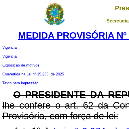
Pres
Secretaria
MEDIDA PROVISÓRIA Nº 1
Vigência
Vigência
Exposição de motivos
Convertida na Lei nº 15.235, de 2025
Texto para impressão
O PRESIDENTE DA REP
lhe confere o art. 62 da Con
Provisória, com força de lei: