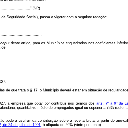
.............................” (NR)
 da Seguridade Social), passa a vigorar com a seguinte redação:
..................................
.....................................
o
caput
deste artigo, para os Municípios enquadrados nos coeficientes inferiore
á de:
027.
das de que trata o § 17, o Município deverá estar em situação de regularida
2027, a empresa que optar por contribuir nos termos dos
arts. 7º a 9º da 
endário, quantitativo médio de empregados igual ou superior a 75% (setenta
ão poderá usufruir da contribuição sobre a receita bruta, a partir do ano
2, de 24 de julho de 1991
, à alíquota de 20% (vinte por cento).