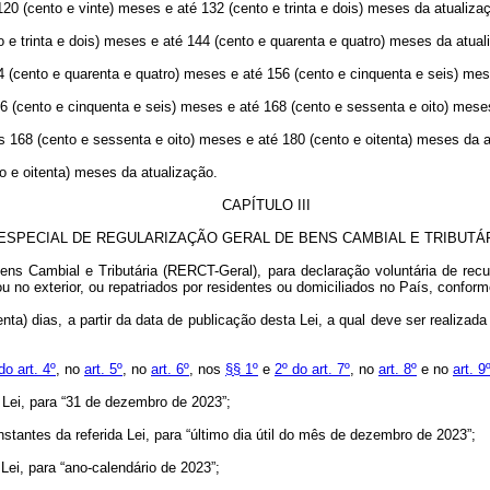
20 (cento e vinte) meses e até 132 (cento e trinta e dois) meses da atualiza
 e trinta e dois) meses e até 144 (cento e quarenta e quatro) meses da atual
4 (cento e quarenta e quatro) meses e até 156 (cento e cinquenta e seis) mes
56 (cento e cinquenta e seis) meses e até 168 (cento e sessenta e oito) mese
s 168 (cento e sessenta e oito) meses e até 180 (cento e oitenta) meses da a
o e oitenta) meses da atualização.
CAPÍTULO III
ESPECIAL DE REGULARIZAÇÃO GERAL DE BENS CAMBIAL E TRIBUTÁR
ens Cambial e Tributária (RERCT-Geral), para declaração voluntária de recu
no exterior, ou repatriados por residentes ou domiciliados no País, conforme
a) dias, a partir da data de publicação desta Lei, a qual deve ser realizad
do art. 4º
, no
art. 5º
, no
art. 6º
, nos
§§ 1º
e
2º do art. 7º
, no
art. 8º
e no
art. 9
 Lei, para “31 de dezembro de 2023”;
nstantes da referida Lei, para “último dia útil do mês de dezembro de 2023”;
 Lei, para “ano-calendário de 2023”;