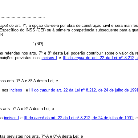
...................................
.....................................
caput
do art. 7º, a opção dar-se-á por obra de construção civil e será manif
Específico do INSS (CEI) ou à primeira competência subsequente para a qual h
-B.
.............................” (NR)
referidas nos arts. 7º e 8º desta Lei poderão contribuir sobre o valor da 
ribuições previstas nos
incisos I
e
III do
caput
do art. 22 da Lei nº 8.212,
os arts. 7º-A e 8º-A desta Lei; e
as nos
incisos I
e
III do
caput
do art. 22 da Lei nº 8.212, de 24 de julho de 199
 arts. 7º-A e 8º-A desta Lei; e
nos
incisos I
e
III do
caput
do art. 22 da Lei nº 8.212, de 24 de julho de 1991
; e
as previstas nos arts. 7º-A e 8º-A desta Lei; e