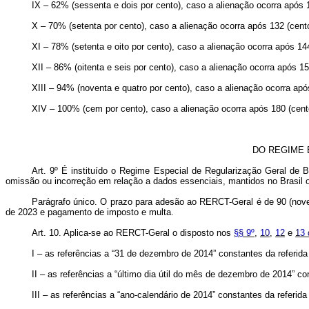
IX – 62% (sessenta e dois por cento), caso a alienação ocorra após 1
X – 70% (setenta por cento), caso a alienação ocorra após 132 (cento
XI – 78% (setenta e oito por cento), caso a alienação ocorra após 14
XII – 86% (oitenta e seis por cento), caso a alienação ocorra após 1
XIII – 94% (noventa e quatro por cento), caso a alienação ocorra apó
XIV – 100% (cem por cento), caso a alienação ocorra após 180 (cent
DO REGIME 
Art. 9º É instituído o Regime Especial de Regularização Geral de B
omissão ou incorreção em relação a dados essenciais, mantidos no Brasil ou 
Parágrafo único. O prazo para adesão ao RERCT-Geral é de 90 (novent
de 2023 e pagamento de imposto e multa.
Art. 10. Aplica-se ao RERCT-Geral o disposto nos
§§ 9º
,
10
,
12
e
13 
I – as referências a “31 de dezembro de 2014” constantes da referida
II – as referências a “último dia útil do mês de dezembro de 2014” co
III – as referências a “ano-calendário de 2014” constantes da referida