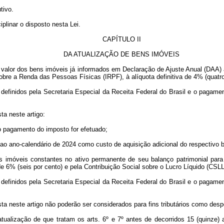
tivo.
iplinar o disposto nesta Lei.
CAPÍTULO II
DA ATUALIZAÇÃO DE BENS IMÓVEIS
 o valor dos bens imóveis já informados em Declaração de Ajuste Anual (DAA) 
obre a Renda das Pessoas Físicas (IRPF), à alíquota definitiva de 4% (quatro
 definidos pela Secretaria Especial da Receita Federal do Brasil e o pagame
ta neste artigo:
o pagamento do imposto for efetuado;
va ao ano-calendário de 2024 como custo de aquisição adicional do respectivo
ens imóveis constantes no ativo permanente de seu balanço patrimonial para 
e 6% (seis por cento) e pela Contribuição Social sobre o Lucro Líquido (CSLL)
 definidos pela Secretaria Especial da Receita Federal do Brasil e o pagame
sta neste artigo não poderão ser considerados para fins tributários como des
tualização de que tratam os arts. 6º e 7º antes de decorridos 15 (quinze) 