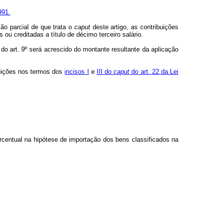
991.
ção parcial de que trata o
caput
deste artigo, as contribuições
ou creditadas a título de décimo terceiro salário.
 do art. 9º será acrescido do montante resultante da aplicação
buições nos termos dos
incisos I
e
III do
caput
do art. 22 da Lei
rcentual na hipótese de importação dos bens classificados na