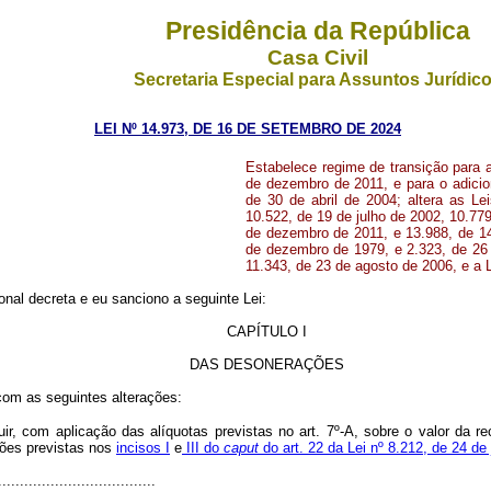
Presidência da República
Casa Civil
Secretaria Especial para Assuntos Jurídic
LEI Nº 14.973, DE 16 DE SETEMBRO DE 2024
Estabelece regime de transição para a 
de dezembro de 2011, e para o adicion
de 30 de abril de 2004; altera as L
10.522, de 19 de julho de 2002, 10.77
de dezembro de 2011, e 13.988, de 14 
de dezembro de 1979, e 2.323, de 26 
11.343, de 23 de agosto de 2006, e a 
nal decreta e eu sanciono a seguinte Lei:
CAPÍTULO I
DAS DESONERAÇÕES
 com as seguintes alterações:
r, com aplicação das alíquotas previstas no art. 7º-A, sobre o valor da r
ções previstas nos
incisos I
e
III do
caput
do art. 22 da Lei nº 8.212, de 24 de
....................................