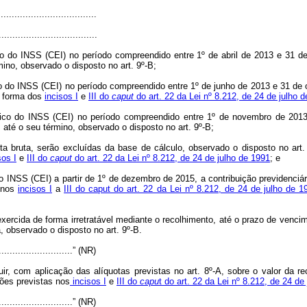
...................................
....................................
 do INSS (CEI) no período compreendido entre 1º de abril de 2013 e 31 de 
mino, observado o disposto no art. 9º-B;
 do INSS (CEI) no período compreendido entre 1º de junho de 2013 e 31 de ou
a forma dos
incisos I
e
III do
caput
do art. 22 da Lei nº 8.212, de 24 de julho 
ico do INSS (CEI) no período compreendido entre 1º de novembro de 2013
, até o seu término, observado o disposto no art. 9º-B;
ita bruta, serão excluídas da base de cálculo, observado o disposto no art.
sos I
e
III do
caput
do art. 22 da Lei nº 8.212, de 24 de julho de 1991
; e
INSS (CEI) a partir de 1º de dezembro de 2015, a contribuição previdenciári
a nos
incisos I
a
III do caput do art. 22 da Lei nº 8.212, de 24 de julho de 1
exercida de forma irretratável mediante o recolhimento, até o prazo de vencim
a, observado o disposto no art. 9º-B.
.............................” (NR)
r, com aplicação das alíquotas previstas no art. 8º-A, sobre o valor da r
ções previstas nos
incisos I
e
III do
capu
t do art. 22 da Lei nº 8.212, de 24 de
.............................” (NR)