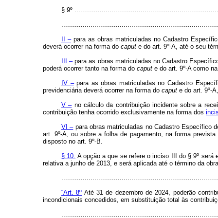
§ 9º ..........................................................................
................................................................................
II –
para as obras matriculadas no Cadastro Específico
deverá ocorrer na forma do
caput
e do art. 9º-A, até o seu tér
III –
para as obras matriculadas no Cadastro Específico
poderá ocorrer tanto na forma do
caput
e do art. 9º-A como n
IV –
para as obras matriculadas no Cadastro Específ
previdenciária deverá ocorrer na forma do
caput
e do art. 9º-A
V –
no cálculo da contribuição incidente sobre a rece
contribuição tenha ocorrido exclusivamente na forma dos
inci
VI –
para obras matriculadas no Cadastro Específico do 
art. 9º-A, ou sobre a folha de pagamento, na forma previst
disposto no art. 9º-B.
§ 10.
A opção a que se refere o inciso III do § 9º será 
relativa a junho de 2013, e será aplicada até o término da obr
..............................................................................
“Art. 8º
Até 31 de dezembro de 2024, poderão contribui
incondicionais concedidos, em substituição total às contribui
..............................................................................