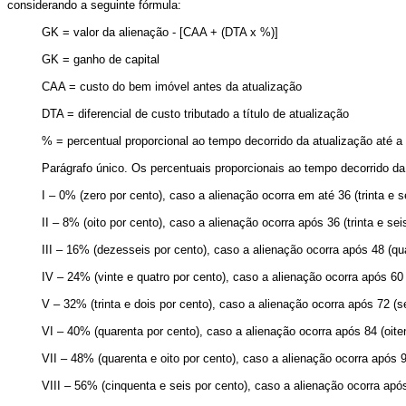
considerando a seguinte fórmula:
GK = valor da alienação - [CAA + (DTA x %)]
GK = ganho de capital
CAA = custo do bem imóvel antes da atualização
DTA = diferencial de custo tributado a título de atualização
% = percentual proporcional ao tempo decorrido da atualização até a
Parágrafo único. Os percentuais proporcionais ao tempo decorrido da
I – 0% (zero por cento), caso a alienação ocorra em até 36 (trinta e 
II – 8% (oito por cento), caso a alienação ocorra após 36 (trinta e s
III – 16% (dezesseis por cento), caso a alienação ocorra após 48 (q
IV – 24% (vinte e quatro por cento), caso a alienação ocorra após 6
V – 32% (trinta e dois por cento), caso a alienação ocorra após 72 (s
VI – 40% (quarenta por cento), caso a alienação ocorra após 84 (oite
VII – 48% (quarenta e oito por cento), caso a alienação ocorra após 
VIII – 56% (cinquenta e seis por cento), caso a alienação ocorra apó