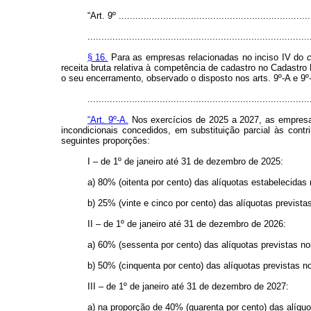
“Art. 9º .....................................................................
................................................................................
§ 16.
Para as empresas relacionadas no inciso IV do
receita bruta relativa à competência de cadastro no Cadastro 
o seu encerramento, observado o disposto nos arts. 9º-A e 9º
..............................................................................
“Art. 9º-A.
Nos exercícios de 2025 a 2027, as empresas 
incondicionais concedidos, em substituição parcial às cont
seguintes proporções:
I – de 1º de janeiro até 31 de dezembro de 2025:
a) 80% (oitenta por cento) das alíquotas estabelecidas n
b) 25% (vinte e cinco por cento) das alíquotas previst
II – de 1º de janeiro até 31 de dezembro de 2026:
a) 60% (sessenta por cento) das alíquotas previstas nos
b) 50% (cinquenta por cento) das alíquotas previstas 
III – de 1º de janeiro até 31 de dezembro de 2027:
a) na proporção de 40% (quarenta por cento) das alíquot