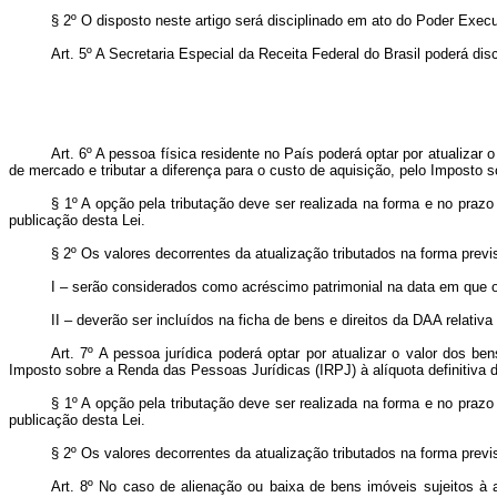
§ 2º O disposto neste artigo será disciplinado em ato do Poder Execu
Art. 5º A Secretaria Especial da Receita Federal do Brasil poderá disc
Art. 6º A pessoa física residente no País poderá optar por atualizar
de mercado e tributar a diferença para o custo de aquisição, pelo Imposto s
§ 1º A opção pela tributação deve ser realizada na forma e no prazo
publicação desta Lei.
§ 2º Os valores decorrentes da atualização tributados na forma previs
I – serão considerados como acréscimo patrimonial na data em que 
II – deverão ser incluídos na ficha de bens e direitos da DAA relati
Art. 7º A pessoa jurídica poderá optar por atualizar o valor dos b
Imposto sobre a Renda das Pessoas Jurídicas (IRPJ) à alíquota definitiva d
§ 1º A opção pela tributação deve ser realizada na forma e no prazo
publicação desta Lei.
§ 2º Os valores decorrentes da atualização tributados na forma previ
Art. 8º No caso de alienação ou baixa de bens imóveis sujeitos à a