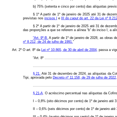
b) 75% (setenta e cinco por cento) das alíquotas previ
§ 1º A partir de 1º de janeiro de 2025 até 31 de dezem
previstas nos
incisos I
e
III do
caput
do art. 22 da Lei nº 8.21
§ 2º A partir de 1º de janeiro de 2025 até 31 de dezemb
das proporções a que se referem a alínea “b” do inciso I, a alín
“Art. 9º-B.
A partir de 1º de janeiro de 2028, as obras 
nº 8.212, de 24 de julho de 1991.
”
Art. 2º O art. 8º da
Lei nº 10.865, de 30 de abril de 2004,
passa a vigo
“Art. 8º .....................................................................
................................................................................
§ 21.
Até 31 de dezembro de 2024, as alíquotas da Cofi
Tipi, aprovada pelo
Decreto nº 11.158, de 29 de julho de 2022,
................................................................................
§ 21-A
. O acréscimo percentual nas alíquotas da Cofins
I – 0,8% (oito décimos por cento) de 1º de janeiro até
II – 0,6% (seis décimos por cento) de 1º de janeiro at
III – 0,4% (quatro décimos por cento) de 1º de janeiro