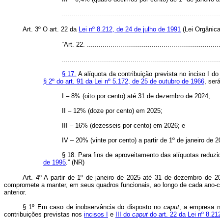
..............................................................................
Art. 3º O art. 22 da
Lei nº 8.212, de 24 de julho de 1991
(Lei Orgânica
“Art. 22. ....................................................................
................................................................................
§ 17.
A alíquota da contribuição prevista no inciso I d
§ 2º do art. 91 da Lei nº 5.172, de 25 de outubro de 1966
, ser
I – 8% (oito por cento) até 31 de dezembro de 2024;
II – 12% (doze por cento) em 2025;
III – 16% (dezesseis por cento) em 2026; e
IV – 20% (vinte por cento) a partir de 1º de janeiro de 2
§ 18. Para fins de aproveitamento das alíquotas reduzi
de 1995
.” (NR)
Art. 4º A partir de 1º de janeiro de 2025 até 31 de dezembro de 
compromete a manter, em seus quadros funcionais, ao longo de cada ano-cal
anterior.
§ 1º Em caso de inobservância do disposto no
caput
, a empresa n
contribuições previstas nos
incisos I
e
III do
caput
do art. 22 da Lei nº 8.21