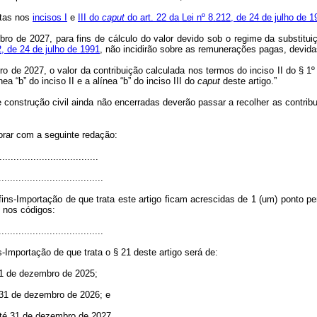
stas nos
incisos I
e
III do
caput
do art. 22 da Lei nº 8.212, de 24 de julho de 1
bro de 2027, para fins de cálculo do valor devido sob o regime da substitui
2, de 24 de julho de 1991
, não incidirão sobre as remunerações pagas, devidas 
ro de 2027, o valor da contribuição calculada nos termos do inciso II do § 1º
ea “b” do inciso II e a alínea “b” do inciso III do
caput
deste artigo.”
de construção civil ainda não encerradas deverão passar a recolher as contri
rar com a seguinte redação:
...................................
.....................................
ns-Importação de que trata este artigo ficam acrescidas de 1 (um) ponto pe
nos códigos:
.....................................
-Importação de que trata o § 21 deste artigo será de:
 31 de dezembro de 2025;
é 31 de dezembro de 2026; e
 até 31 de dezembro de 2027.