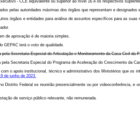
ivo - CCE equivalente ou superior ao nível 16 e os respectivos suplentes
dos pelas autoridades máximas dos órgãos que representam e designados em 
os órgãos e entidades para análise de assuntos específicos para as suas re
ador.
um de aprovação é de maioria simples.
do GEPAC terá o voto de qualidade.
ela Secretaria Especial de Articulação e Monitoramento da Casa Civil da P
a pela Secretaria Especial do Programa de Aceleração do Crescimento da 
m o apoio institucional, técnico e administrativo dos Ministérios que os i
19 de junho de 2023.
strito Federal se reunirão presencialmente ou por videoconferência, e os
tação de serviço público relevante, não remunerada.