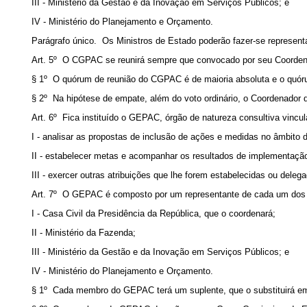
III - Ministério da Gestão e da Inovação em Serviços Públicos; e
IV - Ministério do Planejamento e Orçamento.
Parágrafo único. Os Ministros de Estado poderão fazer-se represent
Art. 5º O CGPAC se reunirá sempre que convocado por seu Coorden
§ 1º O quórum de reunião do CGPAC é de maioria absoluta e o quór
§ 2º Na hipótese de empate, além do voto ordinário, o Coordenador 
Art. 6º Fica instituído o GEPAC, órgão de natureza consultiva vinc
I - analisar as propostas de inclusão de ações e medidas no âmbit
II - estabelecer metas e acompanhar os resultados de implementaç
III - exercer outras atribuições que lhe forem estabelecidas ou del
Art. 7º O GEPAC é composto por um representante de cada um dos 
I - Casa Civil da Presidência da República, que o coordenará;
II - Ministério da Fazenda;
III - Ministério da Gestão e da Inovação em Serviços Públicos; e
IV - Ministério do Planejamento e Orçamento.
§ 1º Cada membro do GEPAC terá um suplente, que o substituirá e