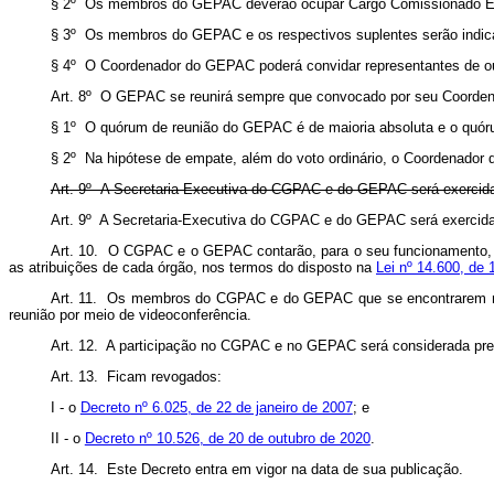
§ 2º Os membros do GEPAC deverão ocupar Cargo Comissionado Execut
§ 3º Os membros do GEPAC e os respectivos suplentes serão indica
§ 4º O Coordenador do GEPAC poderá convidar representantes de outr
Art. 8º O GEPAC se reunirá sempre que convocado por seu Coorden
§ 1º O quórum de reunião do GEPAC é de maioria absoluta e o quór
§ 2º Na hipótese de empate, além do voto ordinário, o Coordenador 
Art. 9º A Secretaria-Executiva do CGPAC e do GEPAC será exercida p
Art. 9º A Secretaria-Executiva do CGPAC e do GEPAC será exercid
Art. 10. O CGPAC e o GEPAC contarão, para o seu funcionamento, co
as atribuições de cada órgão, nos termos do disposto na
Lei nº 14.600, de 
Art. 11. Os membros do CGPAC e do GEPAC que se encontrarem no Di
reunião por meio de videoconferência.
Art. 12. A participação no CGPAC e no GEPAC será considerada pres
Art. 13. Ficam revogados:
I - o
Decreto nº 6.025, de 22 de janeiro de 2007
; e
II - o
Decreto nº 10.526, de 20 de outubro de 2020
.
Art. 14. Este Decreto entra em vigor na data de sua publicação.