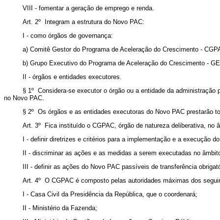
VIII - fomentar a geração de emprego e renda.
Art. 2º Integram a estrutura do Novo PAC:
I - como órgãos de governança:
a) Comitê Gestor do Programa de Aceleração do Crescimento - CGP
b) Grupo Executivo do Programa de Aceleração do Crescimento - G
II - órgãos e entidades executores.
§ 1º Considera-se executor o órgão ou a entidade da administração 
no Novo PAC.
§ 2º Os órgãos e as entidades executoras do Novo PAC prestarão 
Art. 3º Fica instituído o CGPAC, órgão de natureza deliberativa, no
I - definir diretrizes e critérios para a implementação e a execução 
II - discriminar as ações e as medidas a serem executadas no âmbi
III - definir as ações do Novo PAC passíveis de transferência obrigat
Art. 4º O CGPAC é composto pelas autoridades máximas dos seguin
I - Casa Civil da Presidência da República, que o coordenará;
II - Ministério da Fazenda;