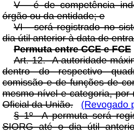
V - é de competência ind
órgão ou da entidade; e
VI - será registrado no si
dia útil anterior à data de entr
Permuta entre CCE e FCE
Art. 12. A autoridade máxi
dentro do respectivo qua
comissão e de funções de c
mesmo nível e categoria, por 
Oficial da União.
(Revogado p
§ 1º A permuta será regis
SIORG até o dia útil anter