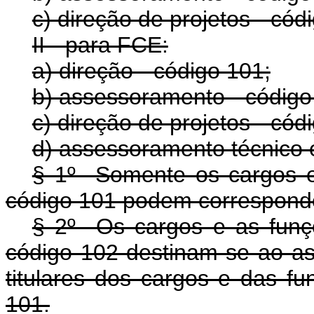
c) direção de projetos - cód
II - para FCE:
a) direção - código 101;
b) assessoramento - código
c) direção de projetos - cód
d) assessoramento técnico e
§ 1º Somente os cargos e 
código 101 podem corresponde
§ 2º Os cargos e as funç
código 102 destinam-se ao as
titulares dos cargos e das fu
101.