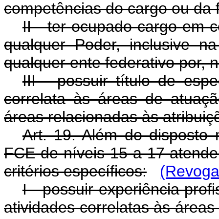
competências do cargo ou da 
II - ter ocupado cargo em 
qualquer Poder, inclusive na
qualquer ente federativo por, 
III - possuir título de es
correlata às áreas de atua
áreas relacionadas às atribuiç
Art. 19. Além do disposto
FCE de níveis 15 a 17 atende
critérios específicos:
(Revoga
I - possuir experiência pro
atividades correlatas às área