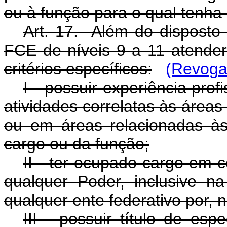
ou à função para o qual tenha 
Art. 17. Além do disposto
FCE de níveis 9 a 11 atende
critérios específicos:
(Revoga
I - possuir experiência pro
atividades correlatas às área
ou em áreas relacionadas às
cargo ou da função;
II - ter ocupado cargo em 
qualquer Poder, inclusive na
qualquer ente federativo por, 
III - possuir título de es