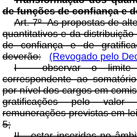
de funções de confiança e d
Art. 7º As propostas de al
quantitativos e da distribuiç
de confiança e de gratifi
deverão:
(Revogado pelo Dec
I - observar o limite 
correspondente ao somatório 
por nível dos cargos em comis
gratificações pelo valor
remunerações previstas em lei,
5;
II - estar inseridas no âm