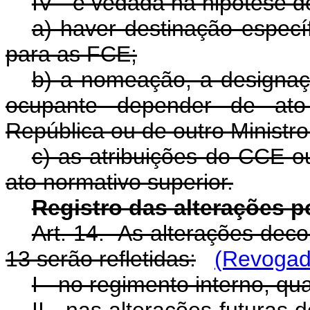
IV - é vedada na hipótese d
a) haver destinação especí
para as FCE;
b) a nomeação, a designaç
ocupante depender de ato
República ou de outro Ministr
c) as atribuições do CCE 
ato normativo superior.
Registro das alterações po
Art. 14. As alterações decor
13 serão refletidas:
(Revogado
I - no regimento interno, q