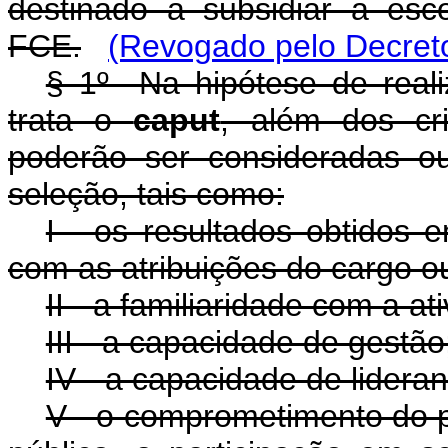
destinado a subsidiar a es
FCE.
(Revogado pelo Decreto
§ 1º Na hipótese de reali
trata o
caput
, além dos cri
poderão ser consideradas ou
seleção, tais como:
I - os resultados obtidos 
com as atribuições do cargo o
II - a familiaridade com a 
III - a capacidade de gestão
IV - a capacidade de lideran
V - o comprometimento do p