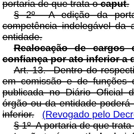
portaria de que trata o
caput
.
§ 2º A edição da port
competência indelegável da
entidade.
Realocação de cargos
confiança por ato inferior a 
Art. 13. Dentro do respect
em comissão e de funções d
publicada no Diário Oficial
órgão ou da entidade poderá
inferior.
(Revogado pelo Decre
§ 1º A portaria de que trata