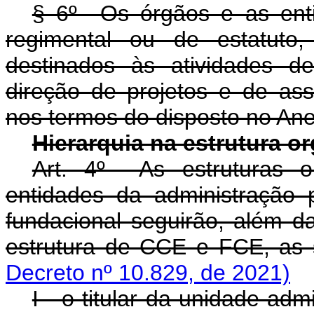
§ 6º Os órgãos e as enti
regimental ou de estatuto
destinados às atividades d
direção de projetos e de ass
nos termos do disposto no Ane
Hierarquia na estrutura o
Art. 4º As estruturas o
entidades da administração p
fundacional seguirão, além d
estrutura de CCE e FCE, as s
Decreto nº 10.829, de 2021)
I - o titular da unidade ad