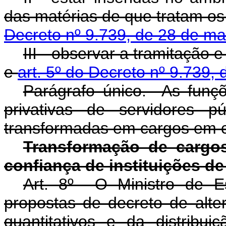
das matérias de que tratam o
Decreto nº 9.739, de 28 de m
III - observar a tramitação 
e
art. 5º do Decreto nº 9.739,
Parágrafo único. As funçõ
privativas de servidores p
transformadas em cargos em 
Transformação de cargo
confiança de instituições de
Art. 8º O Ministro de E
propostas de decreto de alte
quantitativos e da distrib