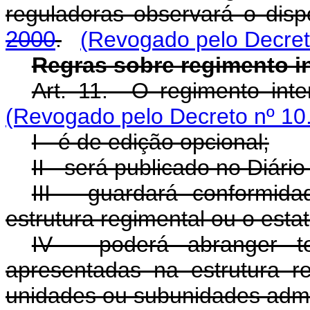
reguladoras observará o dis
2000
.
(Revogado pelo Decret
Regras sobre regimento i
Art. 11. O regimento inte
(Revogado pelo Decreto nº 10
I - é de edição opcional;
II - será publicado no Diário
III - guardará conformi
estrutura regimental ou o estat
IV - poderá abranger to
apresentadas na estrutura 
unidades ou subunidades admin