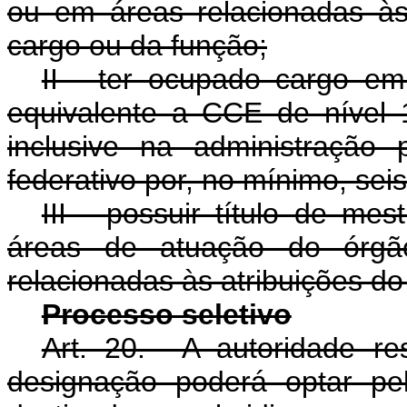
ou em áreas relacionadas às
cargo ou da função;
II - ter ocupado cargo e
equivalente a CCE de nível 
inclusive na administração 
federativo por, no mínimo, sei
III - possuir título de me
áreas de atuação do órg
relacionadas às atribuições do
Processo seletivo
Art. 20. A autoridade r
designação poderá optar pel