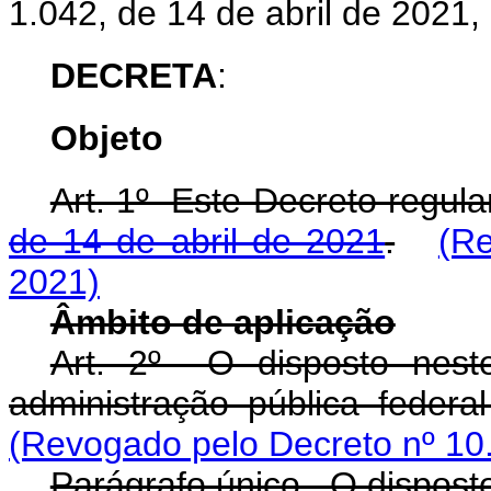
1.042, de 14 de abril de 2021,
DECRETA
:
Objeto
Art. 1º Este Decreto regu
de 14 de abril de 2021
.
(Re
2021)
Âmbito de aplicação
Art. 2º O disposto nest
administração pública federal
(Revogado pelo Decreto nº 10
Parágrafo único. O disposto