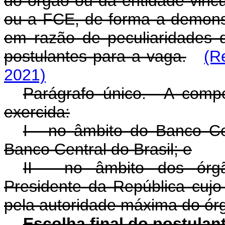
do órgão ou da entidade vinc
ou a FCE, de forma a demonst
em razão de peculiaridades 
postulantes para a vaga.
(R
2021)
Parágrafo único. A comp
exercida:
I - no âmbito do Banco Cen
Banco Central do Brasil; e
II - no âmbito dos órgã
Presidente da República cujo 
pela autoridade máxima do ór
Escolha final do postulan