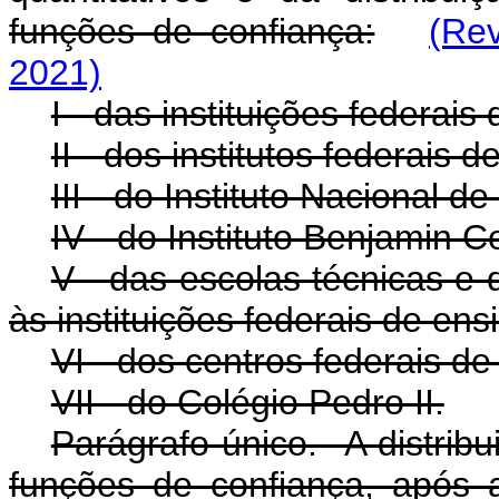
funções de confiança:
(Re
2021)
I - das instituições federais
II - dos institutos federais 
III - do Instituto Nacional 
IV - do Instituto Benjamin C
V - das escolas técnicas e 
às instituições federais de ens
VI - dos centros federais d
VII - do Colégio Pedro II.
Parágrafo único. A distrib
funções de confiança, após 