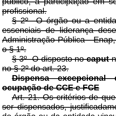
público, a participação em se
profissional.
§ 2º O órgão ou a entida
essenciais de liderança des
Administração Pública - Enap,
o § 1º.
§ 3º O disposto no
caput
n
no § 2º do art. 23.
Dispensa excepcional d
ocupação de CCE e FCE
Art. 21. Os critérios de qu
ser dispensados, justificadame