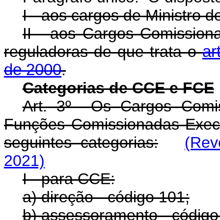
I - aos cargos de Ministro d
II - aos Cargos Comission
reguladoras de que trata o
ar
de 2000
.
Categorias de CCE e FCE
Art. 3º Os Cargos Comis
Funções Comissionadas Execu
seguintes categorias:
(Rev
2021)
I - para CCE:
a) direção - código 101;
b) assessoramento - código