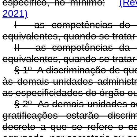
específico, no mínimo:
(Re
2021)
I - as competências do 
equivalentes, quando se tratar
II - as competências da 
equivalentes, quando se tratar
§ 1º A discriminação de qu
às demais unidades administr
as especificidades do órgão o
§ 2º As demais unidades ad
gratificações estarão disc
decreto a que se refere o
c