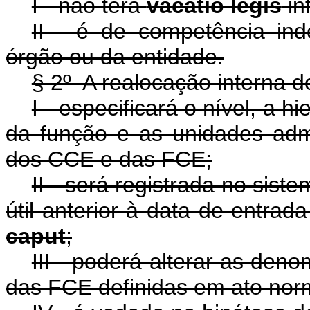
I - não terá
vacatio legis
inf
II - é de competência in
órgão ou da entidade.
§ 2º A realocação interna d
I - especificará o nível, a 
da função e as unidades admi
dos CCE e das FCE;
II - será registrada no sis
útil anterior à data de entrad
caput
;
III - poderá alterar as de
das FCE definidas em ato norm