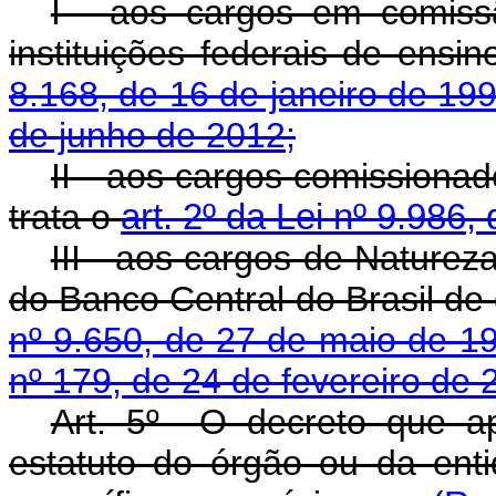
I - aos cargos em comiss
instituições federais de ensi
8.168, de 16 de janeiro de 19
de junho de 2012;
II - aos cargos comissiona
trata o
art. 2º da Lei nº 9.986,
III - aos cargos de Naturez
do Banco Central do Brasil de
nº 9.650, de 27 de maio de 1
nº 179, de 24 de fevereiro de 
Art. 5º O decreto que ap
estatuto do órgão ou da ent