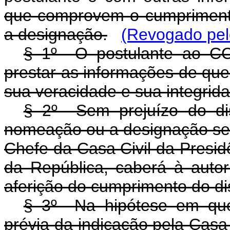
que comprovem o cumprimento
a designação.
(Revogado pel
§ 1º O postulante ao CC
prestar as informações de que
sua veracidade e sua integrid
§ 2º Sem prejuízo do di
nomeação ou a designação ser
Chefe da Casa Civil da Presid
da República, caberá à autor
aferição do cumprimento do di
§ 3º Na hipótese em que 
prévia da indicação pela Casa 