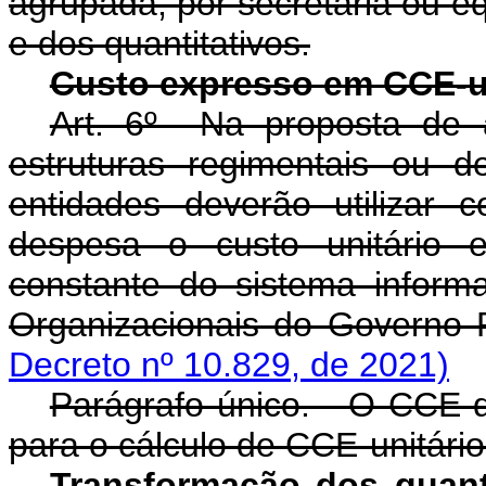
agrupada, por secretaria ou eq
e dos quantitativos.
Custo expresso em CCE-u
Art. 6º Na proposta de 
estruturas regimentais ou 
entidades deverão utilizar 
despesa o custo unitário e
constante do sistema inform
Organizacionais do Governo 
Decreto nº 10.829, de 2021)
Parágrafo único. O CCE de 
para o cálculo de CCE-unitário
Transformação dos quant