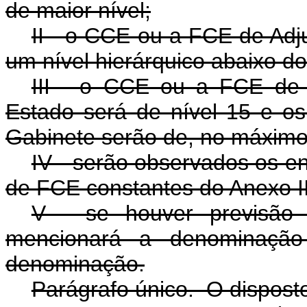
de maior nível;
II - o CCE ou a FCE de Adj
um nível hierárquico abaixo do 
III - o CCE ou a FCE de 
Estado será de nível 15 e 
Gabinete serão de, no máximo,
IV - serão observados os e
de FCE constantes do Anexo II
V - se houver previsão
mencionará a denominaçã
denominação.
Parágrafo único. O disposto