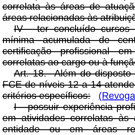
correlata às áreas de atua
áreas relacionadas às atribui
IV - ter concluído cursos
mínima acumulada de cent
certificação profissional
correlatas ao cargo ou à funçã
Art. 18. Além do disposto
FCE de níveis 12 a 14 atende
critérios específicos:
(Revoga
I - possuir experiência pro
em atividades correlatas à
entidade ou em áreas rel