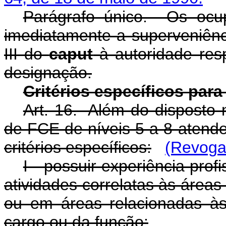
Parágrafo único. Os ocu
imediatamente a superveniênci
III do
caput
à autoridade res
designação.
Critérios específicos pa
Art. 16. Além do disposto 
de FCE de níveis 5 a 8 atend
critérios específicos:
(Revoga
I - possuir experiência pro
atividades correlatas às área
ou em áreas relacionadas às
cargo ou da função;