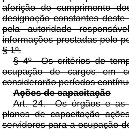
aferição do cumprimento do
designação constantes deste 
pela autoridade responsáv
informações prestadas pelo po
§ 1º.
§ 4º Os critérios de temp
ocupação de cargos em co
considerarão períodos contínu
Ações de capacitação
Art. 24. Os órgãos e as 
planos de capacitação ações
servidores para a ocupação d