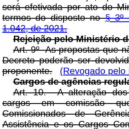
será efetivada por ato do M
termos do disposto no
§ 3º 
1.042, de 2021.
Rejeição pelo Ministério
Art. 9º As propostas que n
Decreto poderão ser devolvi
proponente.
(Revogado pelo 
Cargos de agências regul
Art. 10. A alteração dos 
cargos em comissão qu
Comissionados de Gerênci
Assistência e os Cargos Co