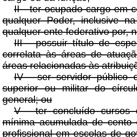
II - ter ocupado cargo em 
qualquer Poder, inclusive na
qualquer ente federativo por, 
III - possuir título de es
correlata às áreas de atua
áreas relacionadas às atribuiç
IV - ser servidor público 
superior ou militar do círcul
general; ou
V - ter concluído cursos
mínima acumulada de cento e 
profissional em escolas de g