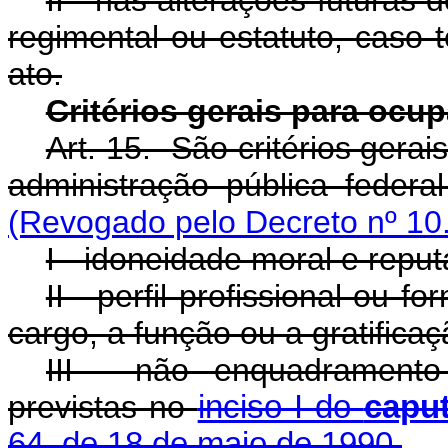
II - nas alterações futuras
regimental ou estatuto, caso 
ato.
Critérios gerais para oc
Art. 15. São critérios ger
administração pública federal
(Revogado pelo Decreto nº 10
I - idoneidade moral e reput
II - perfil profissional ou
cargo, a função ou a gratificaç
III - não enquadramento 
previstas no
inciso I do
capu
64, de 18 de maio de 1990.