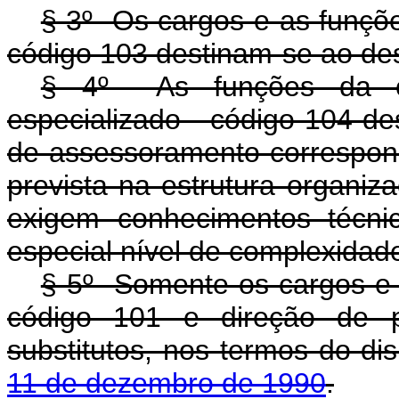
§ 3º Os cargos e as funçõe
código 103 destinam-se ao des
§ 4º As funções da cat
especializado - código 104 de
de assessoramento correspon
prevista na estrutura organiz
exigem conhecimentos técnic
especial nível de complexidad
§ 5º Somente os cargos e a
código 101 e direção de p
substitutos, nos termos do d
11 de dezembro de 1990
.