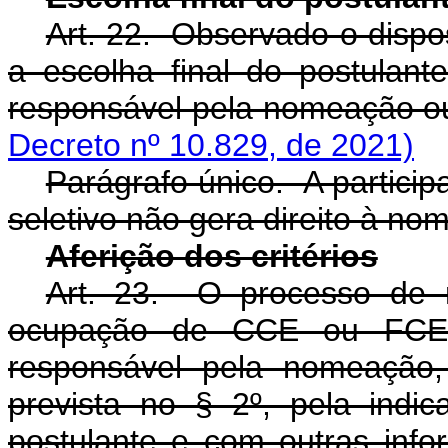
Art. 22. Observado o dispost
a escolha final do postulante
responsável pela nomeação ou
Decreto nº 10.829, de 2021)
Parágrafo único. A partic
seletivo não gera direito à n
Aferição dos critérios
Art. 23. O processo de 
ocupação de CCE ou FCE 
responsável pela nomeação,
prevista no § 2º, pela indic
postulante e com outras infor