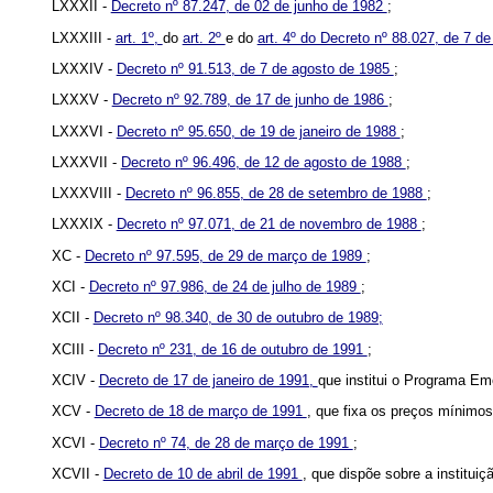
LXXXII -
Decreto nº 87.247, de 02 de junho de 1982
;
LXXXIII -
art. 1º,
do
art. 2º
e do
art. 4º do Decreto nº 88.027, de 7 d
LXXXIV -
Decreto nº 91.513, de 7 de agosto de 1985
;
LXXXV -
Decreto nº 92.789, de 17 de junho de 1986
;
LXXXVI -
Decreto nº 95.650, de 19 de janeiro de 1988
;
LXXXVII -
Decreto nº 96.496, de 12 de agosto de 1988
;
LXXXVIII -
Decreto nº 96.855, de 28 de setembro de 1988
;
LXXXIX -
Decreto nº 97.071, de 21 de novembro de 1988
;
XC -
Decreto nº 97.595, de 29 de março de 1989
;
XCI -
Decreto nº 97.986, de 24 de julho de 1989
;
XCII -
Decreto nº 98.340, de 30 de outubro de 1989;
XCIII -
Decreto nº 231, de 16 de outubro de 1991
;
XCIV -
Decreto de 17 de janeiro de 1991,
que institui o Programa Em
XCV -
Decreto de 18 de março de 1991
, que fixa os preços mínimos
XCVI -
Decreto nº 74, de 28 de março de 1991
;
XCVII -
Decreto de 10 de abril de 1991
, que dispõe sobre a institu