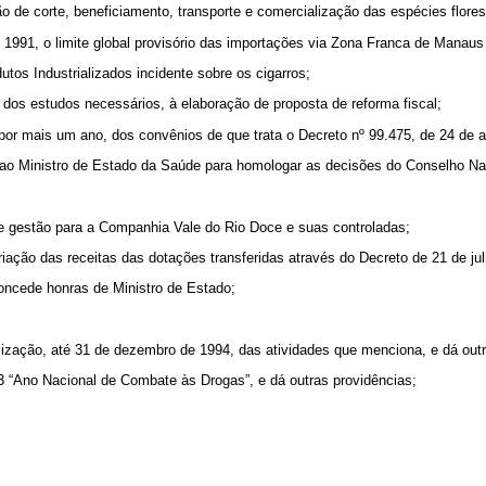
ão de corte, beneficiamento, transporte e comercialização das espécies flores
de 1991, o limite global provisório das importações via Zona Franca de Manau
utos Industrializados incidente sobre os cigarros;
o dos estudos necessários, à elaboração de proposta de reforma fiscal;
 por mais um ano, dos convênios de que trata o Decreto nº 99.475, de 24 de 
 ao Ministro de Estado da Saúde para homologar as decisões do Conselho Na
de gestão para a Companhia Vale do Rio Doce e suas controladas;
riação das receitas das dotações transferidas através do Decreto de 21 de jul
 concede honras de Ministro de Estado;
alização, até 31 de dezembro de 1994, das atividades que menciona, e dá outr
3 “Ano Nacional de Combate às Drogas”, e dá outras providências;