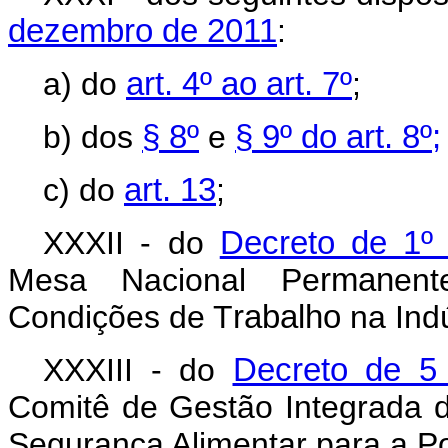
dezembro de 2011
:
a) do
art. 4º ao art. 7º
;
b) dos
§ 8º
e
§ 9º do art. 8º;
c) do
art. 13
;
XXXII - do
Decreto de 1º
Mesa Nacional Pe
rman
en
Condições de T
rabalho
na Indú
XXXIII - do
Decreto de 5
Comitê de Gestão Integrada 
Segurança Alimentar para a P