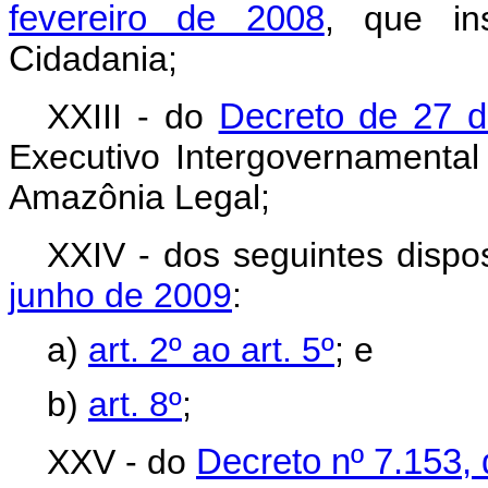
fevereiro de 2008
, que in
C
idadania;
XXIII - do
Decreto de 27 d
Executivo Intergovernamenta
Amazônia Legal;
XXIV - dos seguintes dispo
junho de 2009
:
a)
art. 2º ao art. 5º
; e
b)
art. 8º
;
XXV - do
Decreto nº 7.153, 