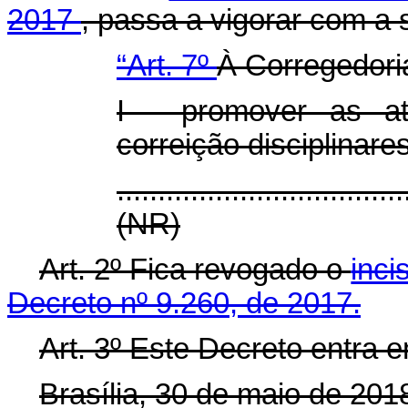
2017
, passa a vigorar com a 
“Art. 7º
À Corregedori
I - promover as at
correição disciplinares
...................................
(NR)
Art. 2º Fica revogado o
inci
Decreto nº 9.260, de 2017.
Art. 3º Este Decreto entra 
Brasília, 30 de maio de 201