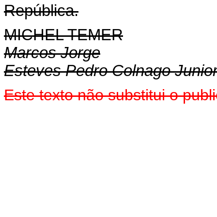
República.
MICHEL TEMER
Marcos Jorge
Esteves Pedro Colnago Junio
Este texto não substitui o pu