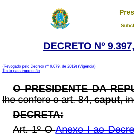
Pres
Subch
DECRETO Nº 9.397,
(Revogado pelo Decreto nº 9.679, de 2019)
(Vigência)
Texto para impressão
O PRESIDENTE DA REP
lhe confere o art. 84,
caput,
in
DECRETA:
Art. 1º O
Anexo I ao Decre