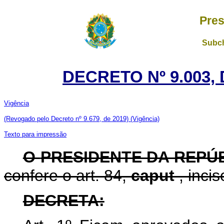
Pres
Subch
DECRETO Nº 9.003,
Vigência
(Revogado pelo Decreto nº 9.679, de 2019)
(Vigência)
Texto para impressão
O
PRESIDENTE DA REPÚ
confere o art. 84,
caput
, inci
DECRETA: