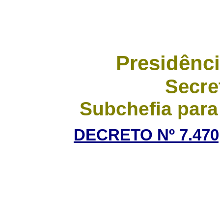
Presidênci
Secre
Subchefia para
DECRETO Nº 7.470,