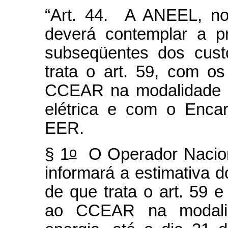
“Art. 44. A ANEEL, no r
deverá contemplar a p
subseqüentes dos cus
trata o art. 59, com os
CCEAR na modalidade po
elétrica e com o Enca
EER.
o
§ 1
O Operador Naciona
informará a estimativa d
de que trata o art. 59 e
ao CCEAR na modalida