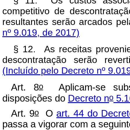
§ 11. Os custos associ
competitivo de descontrataç
resultantes serão arcados
nº 9.019, de 2017)
§ 12. As receitas proveni
descontratação serão rev
(Incluído pelo Decreto nº 9.01
o
Art. 8
Aplicam-se subsi
o
disposições do
Decreto n
5.1
o
Art. 9
O
art. 44 do Decre
passa a vigorar com a seguin