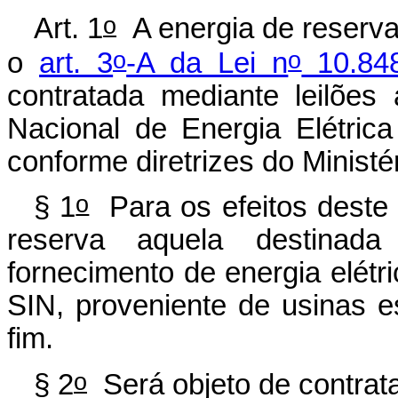
o
Art. 1
A energia de reserva
o
o
o
art. 3
-A da Lei n
10.848
contratada mediante leilõe
Nacional de Energia Elétrica
conforme diretrizes do Minist
o
§ 1
Para os efeitos deste 
reserva aquela destina
fornecimento de energia elétri
SIN, proveniente de usinas e
fim.
o
§ 2
Será objeto de contrat