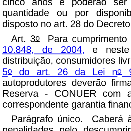
cinco anos e poderão ser 
quantidade ou por disponib
disposto no art. 28 do Decreto
o
Art. 3
Para cumprimento 
10.848, de 2004,
e neste 
distribuição, consumidores liv
o
o
5
do art. 26 da Lei n
9
autoprodutores deverão fir
Reserva - CONUER com a 
correspondente garantia finan
Parágrafo único. Caberá à
penalidades pelo descumpr