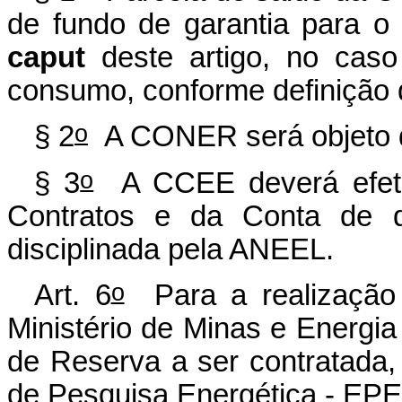
de fundo de garantia para o 
caput
deste artigo, no caso
consumo, conforme definiçã
o
§ 2
A CONER será objeto d
o
§ 3
A CCEE deverá efetua
Contratos e da Conta de q
disciplinada pela ANEEL.
o
Art. 6
Para a realização d
Ministério de Minas e Energia 
de Reserva a ser contratad
de Pesquisa Energética - EP