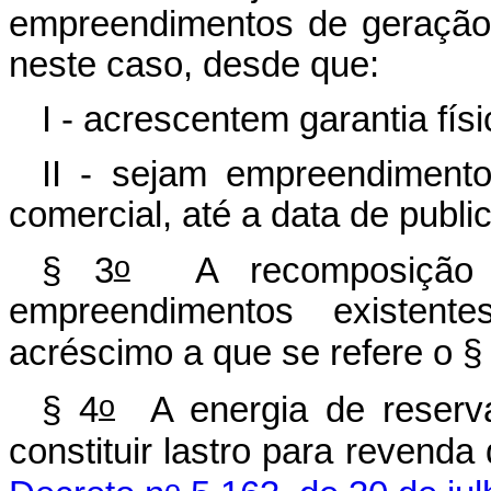
empreendimentos de geração
neste caso, desde que:
I - acrescentem garantia fís
II - sejam empreendiment
comercial, até a data de publ
o
§ 3
A recomposição de
empreendimentos existen
acréscimo a que se refere o §
o
§ 4
A energia de reserva
constituir lastro para revend
o