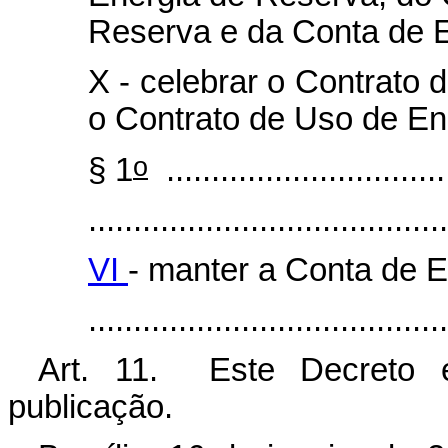
Reserva e da Conta de 
X - celebrar o Contrato
o Contrato de Uso de E
o
§ 1
................................
........................................
VI
- manter a Conta de 
.....................................
Art. 11. Este Decreto 
publicação.