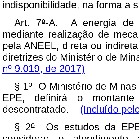
indisponibilidade, na forma a
Art. 7
º
-A. A energia de 
mediante realização de meca
pela ANEEL, direta ou indire
diretrizes do Ministério de M
nº 9.019, de 2017)
§ 1
º
O Ministério de Minas
EPE, definirá o montant
descontratado.
(Incluído pel
§ 2
º
Os estudos da EPE 
considerar o atendimento 