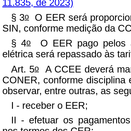
11.835, de 2023)
o
§ 3
O EER será proporcion
SIN, conforme medição da C
o
§ 4
O EER pago pelos age
elétrica será repassado às tar
o
Art. 5
A CCEE deverá mant
CONER, conforme disciplina 
observar, entre outras, as segu
I - receber o EER;
II - efetuar os pagamento
nos termos dos CER;