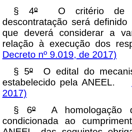
§ 4
º
O critério de cl
descontratação será definido 
que deverá considerar a va
relação à execução dos res
Decreto nº 9.019, de 2017)
§ 5
º
O edital do mecani
estabelecido pela ANEEL.
2017)
§ 6
º
A homologação das
condicionada ao cumpriment
ANEEL, das seguintes obr