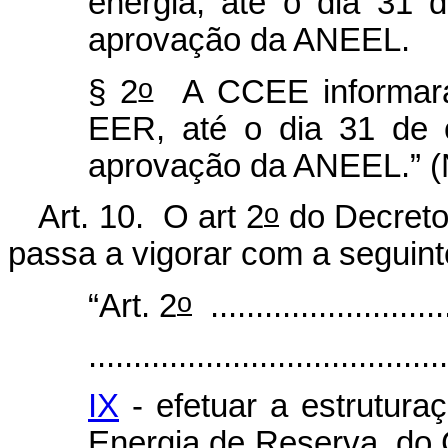
energia, até o dia 31 
aprovação da ANEEL.
o
§ 2
A CCEE informará 
EER, até o dia 31 de 
aprovação da ANEEL.” 
o
Art. 10. O art 2
do Decreto
passa a vigorar com a seguin
o
“Art. 2
...........................
........................................
IX
- efetuar a estrutura
Energia de Reserva, do 