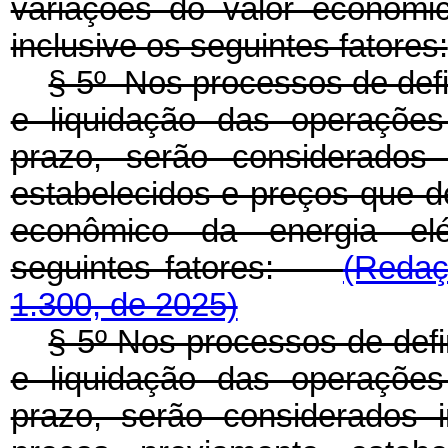
variações do valor econômic
inclusive os seguintes fatores:
§ 5º Nos processos de defi
e liquidação das operações
prazo, serão considerados 
estabelecidos e preços que de
econômico da energia elét
seguintes fatores:
(Redaç
1.300, de 2025)
§ 5º Nos processos de defi
e liquidação das operações
prazo, serão considerados 