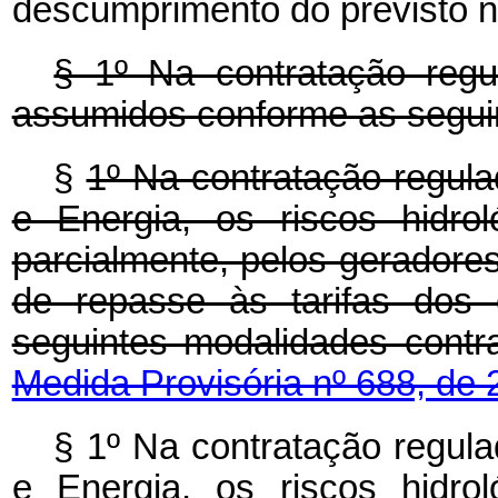
descumprimento do previsto ne
§ 1º Na contratação regul
assumidos conforme as seguin
§
1º Na contratação regulad
e Energia, os riscos hidro
parcialmente, pelos geradore
de repasse às tarifas dos 
seguintes modalidades 
Medida Provisória nº 688, de 
§ 1º Na contratação regulad
e Energia, os riscos hidro