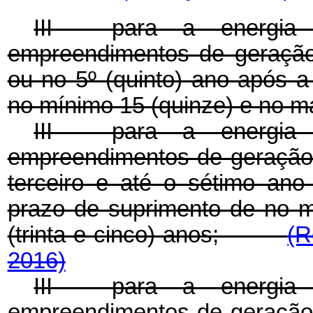
III - para a energia 
empreendimentos de geração, 
ou no 5º (quinto) ano após a
no mínimo 15 (quinze) e no má
III - para a energia 
empreendimentos de geração, 
terceiro e até o sétimo ano
prazo de suprimento de no 
(trinta e cinco) anos;
(R
2016)
III - para a energia 
empreendimentos de geração, 