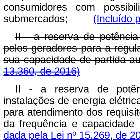
consumidores com possibil
submercados;
(Incluído 
II - a reserva de potência
pelos geradores para a regul
sua capacidade de parti
13.360, de 2016)
II - a reserva de potênc
instalações de energia elétrica
para atendimento dos requisit
da frequência e capacidad
dada pela Lei nº 15.269, de 2