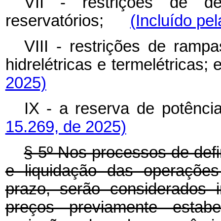
VII - restrições de d
reservatórios;
(Incluído pe
VIII - restrições de ramp
hidrelétricas e termelétric
2025)
IX - a reserva de potên
15.269, de 2025)
§ 5º Nos processos de defi
e liquidação das operações
prazo, serão considerados 
preços previamente estabe