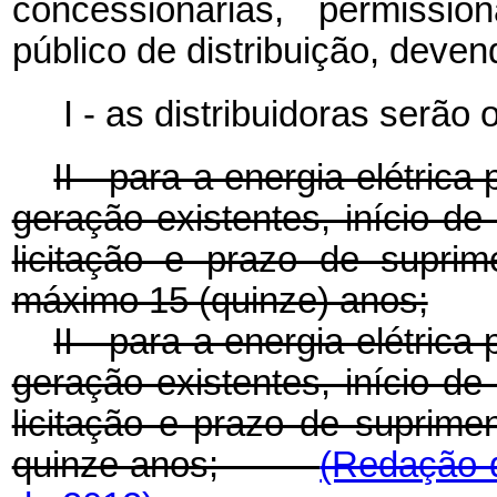
concessionárias, permissio
público de distribuição, deve
I - as distribuidoras serão
II - para a energia elétri
geração existentes, início d
licitação e prazo de supri
máximo 15 (quinze) anos;
II - para a energia elétri
geração existentes, início d
licitação e prazo de supri
quinze anos;
(Redação d