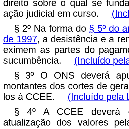
direito sobre o qual se fund
ação judicial em curso.
(Inc
§ 2º Na forma do
§ 5º do a
de 1997
, a desistência e a re
eximem as partes do pagame
sucumbência.
(Incluído pel
§ 3º O ONS deverá apur
montantes dos cortes de ger
los à CCEE.
(Incluído pela 
§ 4º A CCEE deverá ca
atualização dos valores pe