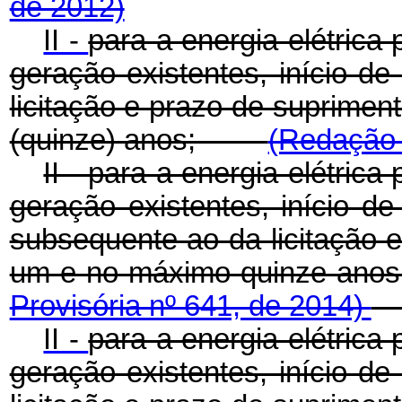
de 2012)
II -
para a energia elétric
geração existentes, início d
licitação e prazo de suprime
(quinze) anos;
(Redação 
II - para a energia elétri
geração existentes, início 
subsequente ao da licitação 
um e no máximo quinze
Provisória nº 641, de 2014)
II -
para a energia elétric
geração existentes, início d