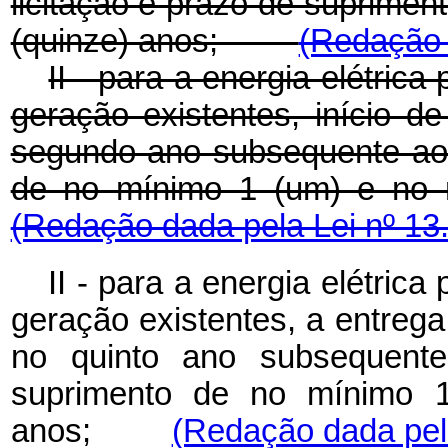
licitação e prazo de suprime
(quinze) anos;
(Redação 
II - para a energia elétri
geração existentes, início 
segundo ano subsequente ao 
de no mínimo 1 (um) e 
(Redação dada pela Lei nº 13
II - para a energia elétri
geração existentes, a entreg
no quinto ano subsequente
suprimento de no mínimo 
anos;
(Redação dada pela