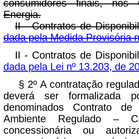
consumidores finais, nos 
Energia.
II - Contratos de Disponib
dada pela Medida Provisória n
II - Contratos de Dispo
dada pela Lei nº 13.203, de 2
§ 2º A contratação regula
deverá ser formalizada po
denominados Contrato de 
Ambiente Regulado – C
concessionária ou auto