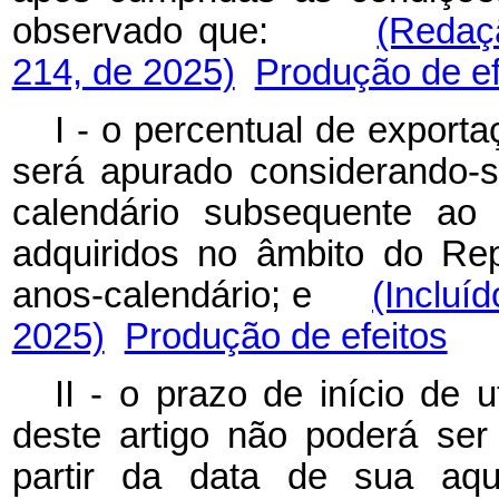
observado que:
(Redaç
214, de 2025)
Produção de ef
I - o percentual de exporta
será apurado considerando-s
calendário subsequente ao 
adquiridos no âmbito do Rep
anos-calendário; e
(Incluí
2025)
Produção de efeitos
II - o prazo de início de u
deste artigo não poderá ser
partir da data de su