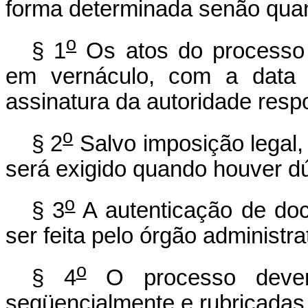
forma determinada senão quand
o
§ 1
Os atos do processo 
em vernáculo, com a data 
assinatura da autoridade resp
o
§ 2
Salvo imposição legal,
será exigido quando houver dú
o
§ 3
A autenticação de do
ser feita pelo órgão administra
o
§ 4
O processo dever
seqüencialmente e rubricadas