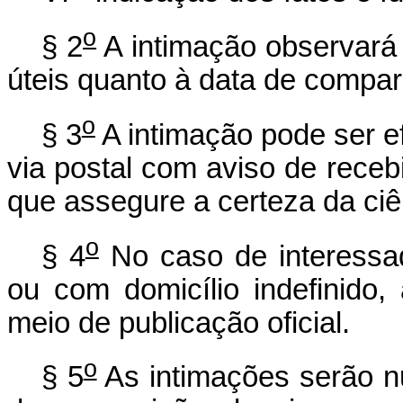
o
§ 2
A intimação observará 
úteis quanto à data de compa
o
§ 3
A intimação pode ser e
via postal com aviso de receb
que assegure a certeza da ciê
o
§ 4
No caso de interessa
ou com domicílio indefinido,
meio de publicação oficial.
o
§ 5
As intimações serão n