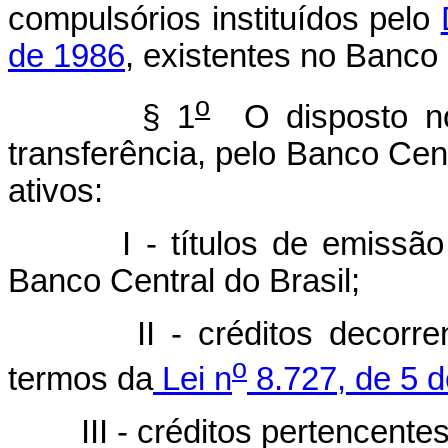
compulsórios instituídos pelo
de 1986
, existentes no Banco 
o
§ 1
O disposto 
transferência, pelo Banco Cent
ativos:
I - títulos de emiss
Banco Central do Brasil;
II - créditos decorr
o
termos da
Lei n
8.727, de 5 
III - créditos pertencent