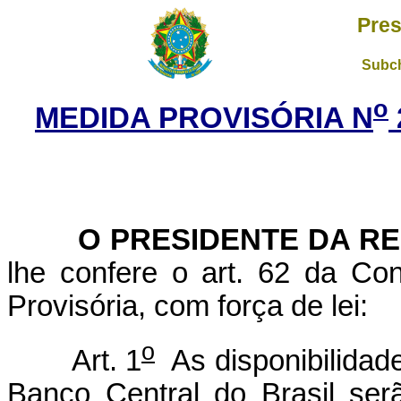
Pres
Subch
o
MEDIDA PROVISÓRIA N
O PRESIDENTE DA REP
lhe confere o art. 62 da Con
Provisória, com força de lei:
o
Art. 1
As disponibilidad
Banco Central do Brasil ser