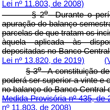
Lei nº 11.803, de 2008)
o
§ 2
Durante o perí
apuração do balanço semestra
parcelas de que tratam os inci
àquela aplicada às dispo
depositadas no Banco Central 
Lei nº 13.820, de 2019)
(
o
§ 3
A constituição de
poderá ser superior a vinte e 
no balanço do Banco Central d
Medida Provisória nº 435, de 
nº 11.803, de 2008)