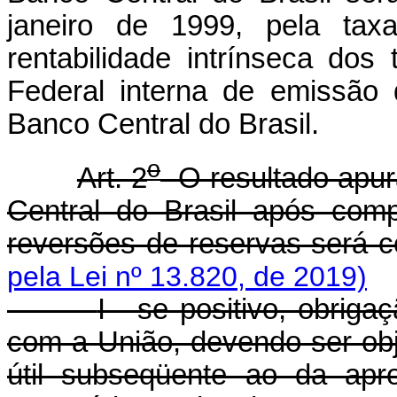
janeiro de 1999, pela tax
rentabilidade intrínseca dos 
Federal interna de emissão
Banco Central do Brasil.
o
Art. 2
O resultado apur
Central do Brasil após comp
reversões de reservas será c
pela Lei nº 13.820, de 2019)
I - se positivo, obrig
com a União, devendo ser ob
útil subseqüente ao da apr