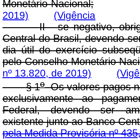
Monetário Nacional;
2019)
(Vigência
II - se negativo, ob
Central do Brasil, devendo s
dia útil do exercício subse
pelo Conselho Monetário Nac
nº 13.820, de 2019)
(Vigê
o
§ 1
Os valores pagos na
exclusivamente ao pagamen
Federal, devendo ser amort
existente junto ao Banc
pela Medida Provisória nº 435