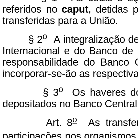
referidos no
caput
, detidas 
transferidas para a União.
o
§ 2
A integralização d
Internacional e do Banco de
responsabilidade do Banco C
incorporar-se-ão as respectiv
o
§ 3
Os haveres dos
depositados no Banco Central 
o
Art. 8
As transfer
participações nos organismos i