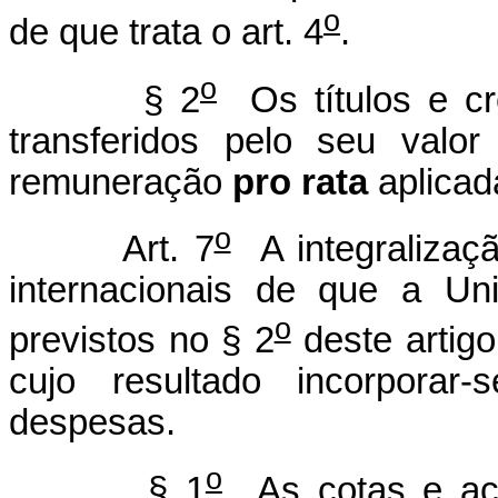
o
de que trata o art. 4
.
o
§ 2
Os títulos e cr
transferidos pelo seu valor
remuneração
pro rata
aplicada
o
Art. 7
A integralizaç
internacionais de que a Un
o
previstos no § 2
deste artigo
cujo resultado incorporar-
despesas.
o
§ 1
As cotas e açõ