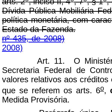
arts. 2
, inciso II, 4
, 7
, § 1
,
Dívida Pública Mobiliária Fe
política monetária, com caract
Estado da Fazenda.
nº 435, de 2008)
2008)
Art. 11. O Ministé
Secretaria Federal de Contro
valores relativos aos créditos
o
que se referem os arts. 6
,
Medida Provisória.