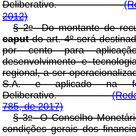
Deliberativo.
(R
2012)
o
§ 2
Do montante de recur
caput
do art. 4º será destina
por cento para aplicaçã
desenvolvimento e tecnologi
regional, a ser operacionaliz
S.A. e aplicado na fo
Deliberativo.
(Reda
785, de 2017)
o
§ 3
O Conselho Monetário N
condições gerais dos financi