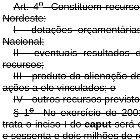
o
Art. 4
Constituem recurso
Nordeste:
I - dotações orçamentári
Nacional;
II - eventuais resultados 
recursos;
III - produto da alienação d
ações a ele vinculados; e
IV - outros recursos previsto
o
§ 1
No exercício de 2001
trata o inciso I do
caput
será 
e sessenta e dois milhões de r