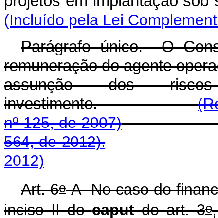
projetos em implantaçã
(Incluído pela Lei Complement
Parágrafo único. O Conse
remuneração do agente operad
assunção dos risc
investimento.
(R
nº 125, de 2007)
564, de 2012).
2012)
o
Art. 6
-A No caso do financ
o
inciso II do
caput
do art. 3