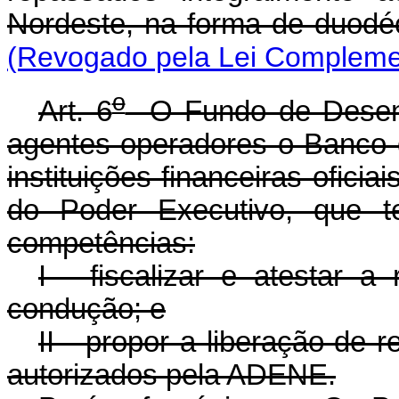
Nordeste, na forma de duodé
(Revogado pela Lei Complemen
o
Art. 6
O Fundo de Desenv
agentes operadores o Banco d
instituições financeiras oficia
do Poder Executivo, que te
competências:
I - fiscalizar e atestar a
condução; e
II - propor a liberação de 
autorizados pela ADENE.