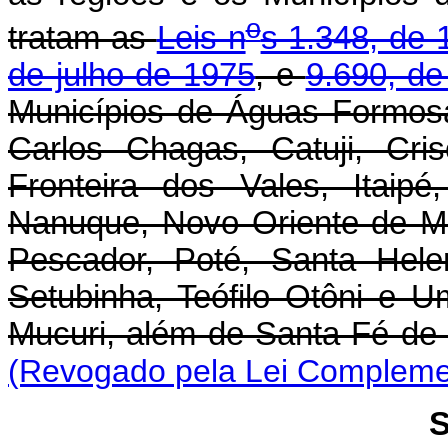
o
tratam as
Leis n
s 1.348, de 
de julho de 1975
, e
9.690, de
Municípios de Águas Formosas
Carlos Chagas, Catuji, Crisó
Fronteira dos Vales, Itaipé
Nanuque, Novo Oriente de M
Pescador, Poté, Santa Hele
Setubinha, Teófilo Otôni e U
Mucuri, além de Santa Fé d
(Revogado pela Lei Complemen
S