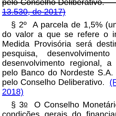
pelo Conselho Delibe
13.530, de 2017)
§ 2º A parcela de 1,5% (um
do valor a que se refere o 
Medida Provisória será dest
pesquisa, desenvolviment
desenvolvimento regional, a
pelo Banco do Nordeste S.A.
pelo Conselho Deliberativo.
(
2018)
o
§ 3
O Conselho Monetário N
condições gerais do financi