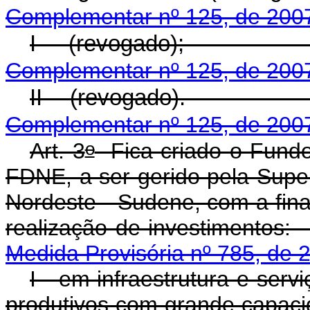
Complementar nº 125, de 200
I - (revog
Complementar nº 125, de 200
II - (revog
Complementar nº 125, de 200
o
Art. 3
Fica criado o Fundo
FDNE, a ser gerido pela Supe
Nordeste - Sudene, com a fina
realização de inve
Medida Provisória nº 785, de 
I - em infraestrutura e ser
produtivos com grande capaci