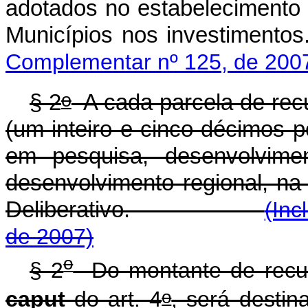
adotados no estabelecimento 
Municípios nos in
Complementar nº 125, de 200
o
§ 2
A cada parcela de recu
(um inteiro e cinco décimos p
em pesquisa, desenvolvimen
desenvolvimento regional, na
Deliberativo.
(Inc
de 2007)
o
§ 2
Do montante de recurs
o
caput
do art. 4
, será desti