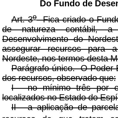
Do Fundo de Desen
o
Art. 3
Fica criado o Fund
de natureza contábil, 
Desenvolvimento do Nordes
assegurar recursos para a
Nordeste, nos termos desta Me
Parágrafo único. O Poder E
dos recursos, observado que:
I - no mínimo três por c
localizados no Estado do Espír
II - a aplicação de parce