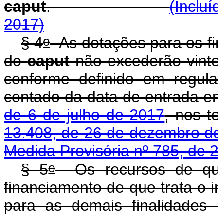
caput
.
(Inclu
2017)
o
§ 4
As dotações para os fin
do
caput
não excederão vint
conforme definido em regul
contado da data de entrada e
de 6 de julho de 2017
, nos 
13.408, de 26 de dezembro d
Medida Provisória nº 785, de 
o
§ 5
Os recursos de que
financiamento de que trata o i
para as demais finalidades 