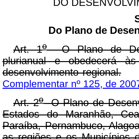
DO DESENVOLVI
Do Plano de Desen
o
Art. 1
O Plano de Dese
plurianual e obedecerá às 
desenvolvimento regional.
Complementar nº 125, de 200
o
Art. 2
O Plano de Desenvo
Estados do Maranhão, Cear
Paraíba, Pernambuco, Alagoas
as regiões e os Municípios