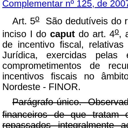
Complementar nº 125, de 200
o
Art. 5
São dedutíveis do r
o
inciso I do
caput
do art. 4
, 
de incentivo fiscal, relati
Jurídica, exercidas pela
comprometimentos de recu
incentivos fiscais no âmbi
Nordeste - FINOR.
Parágrafo único. Observad
financeiros de que tratam
repassados integralmente 