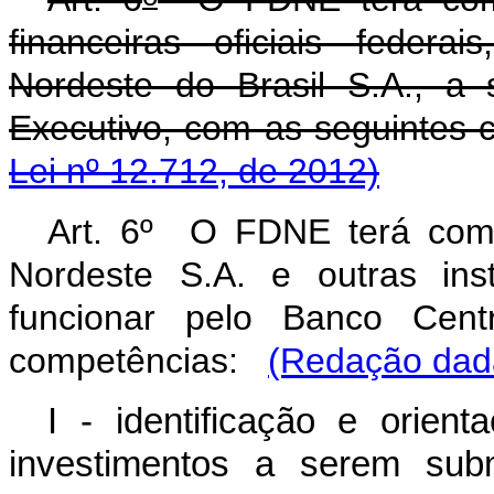
financeiras oficiais feder
Nordeste do Brasil S.A., a
Executivo, com as seguinte
Lei nº 12.712, de 2012)
Art. 6º O FDNE terá com
Nordeste S.A. e outras inst
funcionar pelo Banco Cent
competências:
(Redação dada
I - identificação e orien
investimentos a serem sub