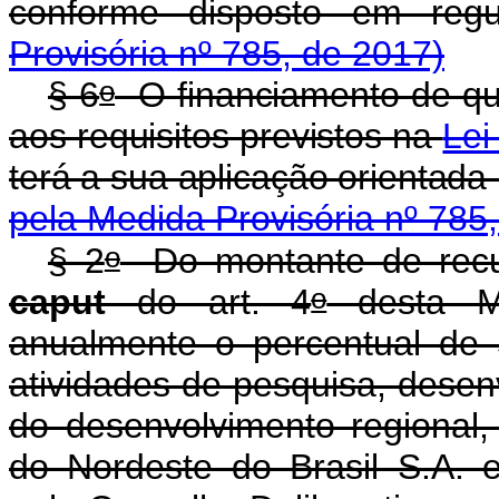
conforme disposto em re
Provisória nº 785, de 2017)
o
§ 6
O financiamento de que
aos requisitos previstos na
Lei
terá a sua aplicação or
pela Medida Provisória nº 785
o
§ 2
Do montante de recur
o
caput
do art. 4
desta Me
anualmente o percentual de 
atividades de pesquisa, desen
do desenvolvimento regional,
do Nordeste do Brasil S.A. 