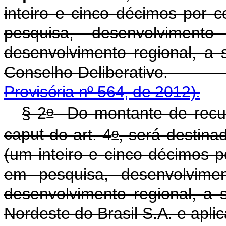
inteiro e cinco décimos por c
pesquisa, desenvolviment
desenvolvimento regional, a 
Conselho Delibera
Provisória nº 564, de 2012).
o
§ 2
Do montante de recurs
o
caput
do art. 4
, será destin
(um inteiro e cinco décimos p
em pesquisa, desenvolvimen
desenvolvimento regional, a 
Nordeste do Brasil S.A. e apli