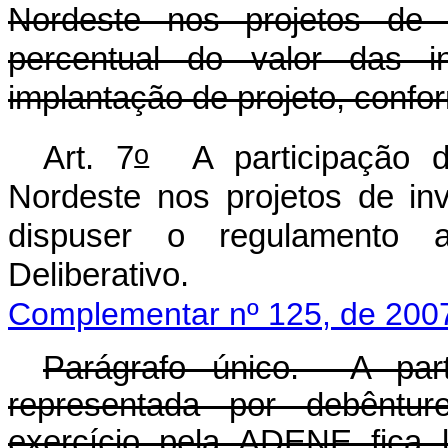
Nordeste nos projetos de 
percentual do valor das in
implantação de projeto, confo
o
Art. 7
A participação d
Nordeste nos projetos de in
dispuser o regulamento 
Deliberativo.
Complementar nº 125, de 200
Parágrafo único. A part
representada por debêntur
exercício pela ADENE fica 