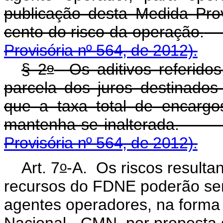
publicação desta Medida Pro
cento do risco da operação.
Provisória nº 564, de 2012).
o
§ 2
Os aditivos referido
parcela dos juros destinado
que a taxa total de encarg
mantenha-se ina
Provisória nº 564, de 2012).
o
Art. 7
-A. Os riscos resulta
recursos do FDNE poderão ser
agentes operadores, na forma
Nacional - CMN, por proposta 