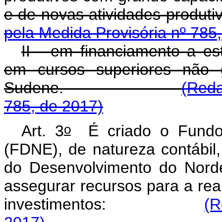
e de novas atividade
pela Medida Provisória nº 785
II - em financiamento a es
em cursos superiores não 
Sudene.
(Reda
785, de 2017)
o
Art. 3
É criado o Fundo 
(FDNE), de natureza contábil,
do Desenvolvimento do Norde
assegurar recursos para a rea
investimentos:
(R