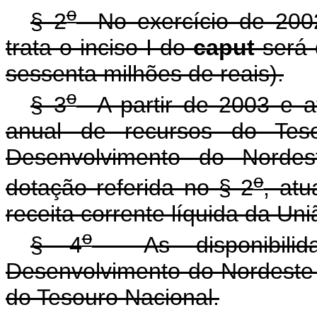
o
§ 2
No exercício de 2002
trata o inciso I do
caput
será 
sessenta milhões de reais).
o
§ 3
A partir de 2003 e at
anual de recursos do Tes
Desenvolvimento do Nordes
o
dotação referida no § 2
, at
receita corrente líquida da Un
o
§ 4
As disponibilida
Desenvolvimento do Nordeste 
do Tesouro Nacional.