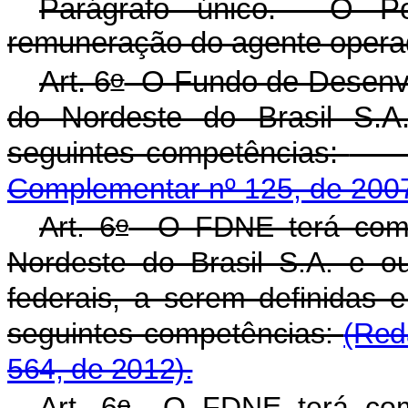
Parágrafo único. O Po
remuneração do agente opera
o
Art. 6
O Fundo de Desenvol
do Nordeste do Brasil S.
seguintes competências:
Complementar nº 125, de 200
o
Art. 6
O FDNE terá como
Nordeste do Brasil S.A. e outr
federais, a serem definidas
seguintes competências:
(Red
564, de 2012).
o
Art. 6
O FDNE terá como 