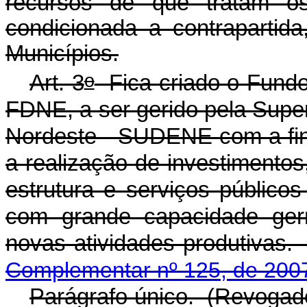
recursos de que tratam o
condicionada a contrapartid
Municípios.
o
Art. 3
Fica criado o Fundo
FDNE, a ser gerido pela Supe
Nordeste - SUDENE com a fin
a realização de investimentos
estrutura e serviços públic
com grande capacidade ger
novas atividades pro
Complementar nº 125, de 200
Parágrafo único. (Revogad