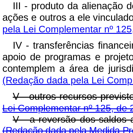
III - produto da alienação 
ações e outros a e
pela Lei Complementar nº 125
IV - transferências finance
apoio de programas e projet
contemplem a área de juris
(Redação dada pela Lei Compl
V - outros recursos 
Lei Complementar nº 125, de 
V - a reversão dos saldos 
(Redação dada pela Medida Pro