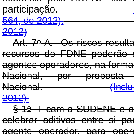
participação.
564, de 2012).
2012)
o
Art. 7
-A.
Os riscos resul
recursos do FDNE poderão s
agentes operadores, na forma
Nacional, por proposta
Nacional.
(Incl
2012).
o
§ 1
Ficam a SUDENE e os 
celebrar aditivos entre si
agente operador, para oper