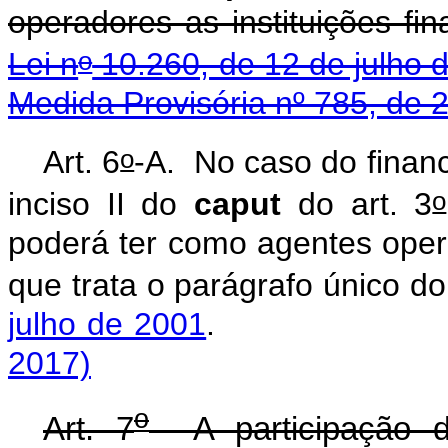
operadores as instituições fi
o
Lei n
10.260, de 12 de julho 
Medida Provisória nº 785, de 
o
Art. 6
-A. No caso do finan
o
inciso II do
caput
do art. 3
poderá ter como agentes opera
que trata o parágrafo único d
julho de 2001
2017)
o
Art. 7
A participação d