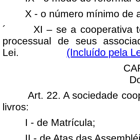
X - o número mínimo de 
´
XI – se a cooperativa 
processual de seus associa
Lei.
(Incluído pela L
CA
Do
Art. 22. A sociedade coo
livros:
I - de Matrícula;
II - de Atas das Assembléi