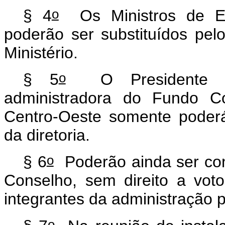
o
§ 4
Os Ministros de Es
poderão ser substituídos pelo
Ministério.
o
§ 5
O Presidente da i
administradora do Fundo Co
Centro-Oeste somente poderá
da diretoria.
o
§ 6
Poderão ainda ser conv
Conselho, sem direito a voto
integrantes da administração p
o