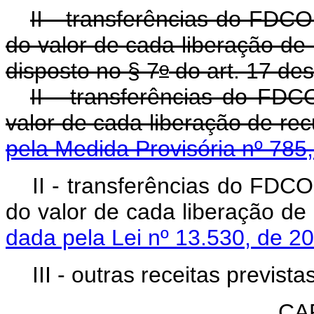
II - transferências do FDCO
do valor de cada liberação de
o
disposto no § 7
do art. 17 des
II - transferências do FDC
valor de cada liberaç
pela Medida Provisória nº 785
II - transferências do FDCO
do valor de cada lib
dada pela Lei nº 13.530, de 2
III - outras receitas prevista
CAP