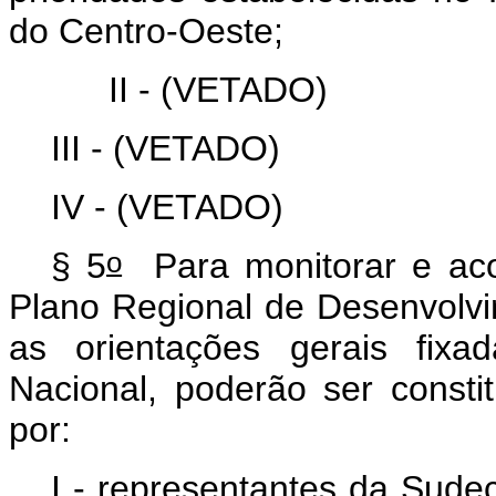
do Centro-Oeste;
II -
(VETADO)
III -
(VETADO)
IV -
(VETADO)
o
§ 5
Para monitorar e acom
Plano Regional de Desenvolv
as orientações gerais fixa
Nacional, poderão ser consti
por:
I - representantes da Sude