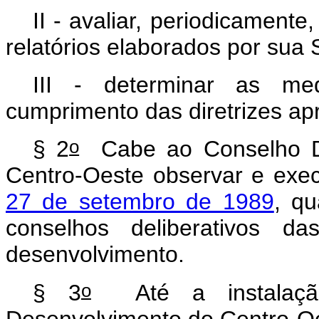
II - avaliar, periodicament
relatórios elaborados por sua 
III - determinar as me
cumprimento das diretrizes ap
o
§ 2
Cabe ao Conselho De
Centro-Oeste observar e exe
27 de setembro de 1989
, qu
conselhos deliberativos da
desenvolvimento.
o
§ 3
Até a instalação
Desenvolvimento do Centro-Oes