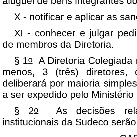
aluguel de bens integrantes d
X - notificar e aplicar as sa
XI - conhecer e julgar ped
de membros da Diretoria.
o
§ 1
A Diretoria Colegiada 
menos, 3 (três) diretores,
deliberará por maioria simple
a ser expedido pelo Ministério
o
§ 2
As decisões rela
institucionais da Sudeco serão