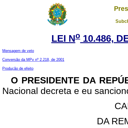
Pres
Subch
o
LEI N
10.486, D
Mensagem de veto
Conversão da MPv nº 2.218, de 2001
Produção de efeito
O PRESIDENTE DA REPÚ
Nacional decreta e eu sanciono
CA
DA RE