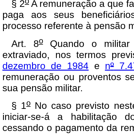
o
§ 2
A remuneração a que fari
paga aos seus beneficiário
processo referente à pensão mi
o
Art. 8
Quando o militar 
extraviado, nos termos prev
dezembro de 1984
e
n
º
7.4
remuneração ou proventos se
sua pensão militar.
o
§ 1
No caso previsto neste
iniciar-se-á a habilitação d
cessando o pagamento da re