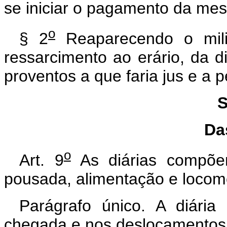
se iniciar o pagamento da me
o
§ 2
Reaparecendo o milit
ressarcimento ao erário, da 
proventos a que faria jus e a 
S
Da
o
Art. 9
As diárias compõem
pousada, alimentação e locom
Parágrafo único. A diári
chegada e nos deslocamentos 