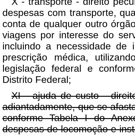
X - transporte - direito pec
despesas com transporte, qua
conta de qualquer outro órgã
viagens por interesse do serv
incluindo a necessidade de i
prescrição médica, utilizan
legislação federal e confo
Distrito Federal;
XI - ajuda de custo - direit
adiantadamente, que se afasta
conforme Tabela I do Anexo
despesas de locomoção e insta