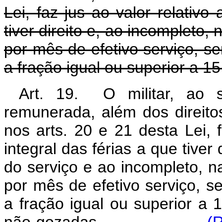
Lei, faz jus ao valor relativo
tiver direito e, ao incompleto
por mês de efetivo serviço, s
a fração igual ou superior a 15
Art. 19. O militar, ao se
remunerada, além dos direitos
nos arts. 20 e 21 desta Lei, f
integral das férias a que tive
do serviço e ao incompleto, 
por mês de efetivo serviço, 
a fração igual ou superior a 
não gozadas.
(