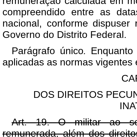
remuneração calculada em mo
compreendido entre as datas
nacional, conforme dispuser
Governo do Distrito Federal.
Parágrafo único
.
Enquanto 
aplicadas as normas vigentes
CAP
DOS DIREITOS PECUN
INA
Art. 19. O militar ao se
remunerada, além dos direito