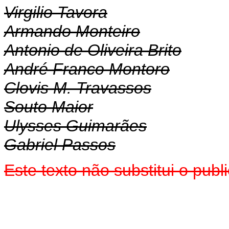
Virgilio Tavora
Armando Monteiro
Antonio de Oliveira Brito
André Franco Montoro
Clovis M. Travassos
Souto Maior
Ulysses Guimarães
Gabriel Passos
Este texto não substitui o pu