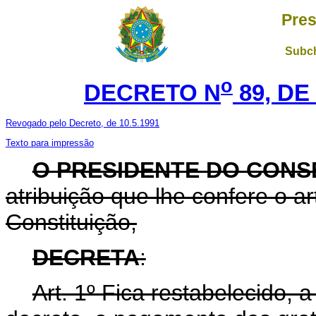
Pres
Subch
o
DECRETO N
89, DE
Revogado pelo Decreto, de 10.5.1991
Texto para impressão
O PRESIDENTE DO CONS
atribuição que lhe confere o art
Constituição,
DECRETA
:
Art
. 1º Fica restabelecido, 