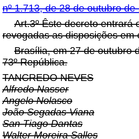
nº 1.713, de 28 de outubro de
Art
.3º Êste decreto entrará
revogadas as disposições em c
Brasília, em 27 de outubro
73º República.
TANCREDO NEVES
Alfredo Nasser
Angelo Nolasco
João Segadas Viana
San Tiago Dantas
Walter Moreira Salles