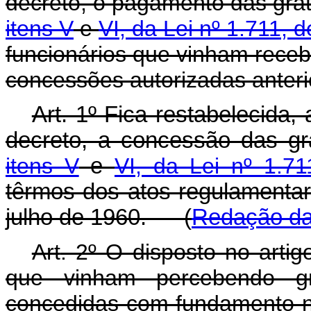
decreto, o pagamento das grat
itens V
e
VI, da Lei nº 1.711, 
funcionários que vinham receb
concessões autorizadas anteri
Art. 1º Fica restabelecida,
decreto, a concessão das gr
itens V
e
VI, da Lei nº 1.7
têrmos dos atos regulamentar
julho de 1960. (
Redação da
Art
. 2º O disposto no artig
que vinham percebendo gr
concedidas com fundamento