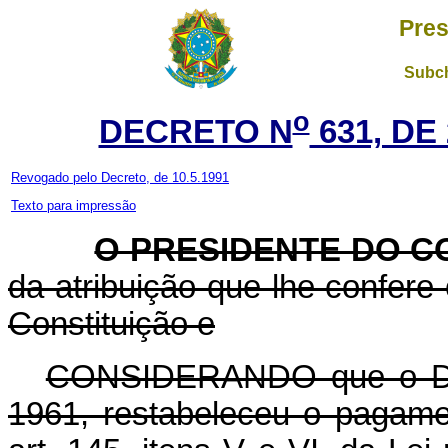
Pres
Subch
o
DECRETO N
631, DE
Revogado pelo Decreto, de 10.5.1991
Texto para impressão
O PRESIDENTE DO C
da atribuição que lhe confere o
Constituição e
CONSIDERANDO que o Decr
1961, restabeleceu o pagamen