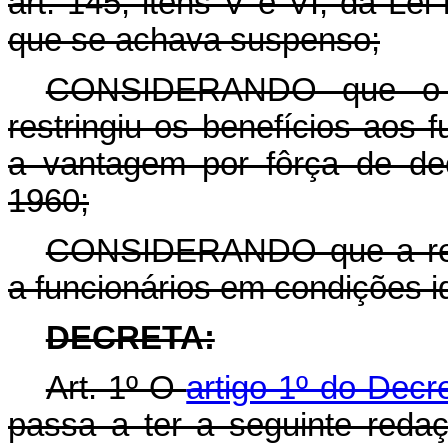
art. 145, itens V e VI, da Le
que se achava suspenso;
CONSIDERANDO que o de
restringiu os benefícios aos
a vantagem por fôrça de dec
1960;
CONSIDERANDO que a restr
a funcionários em condições id
DECRETA:
Art. 1º O
artigo 1º do Decr
passa a ter a seguinte redaçã