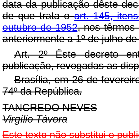
data da publicação dêste dec
de que trata o
art. 145, iten
outubro de 1952
, nos têrmos
anteriormente a 1º de julho de
Art. 2º Êste decreto e
publicação, revogadas as disp
Brasília, em 26 de feverei
74º da República.
TANCREDO NEVES
Virgílio Távora
Este texto não substitui o pu