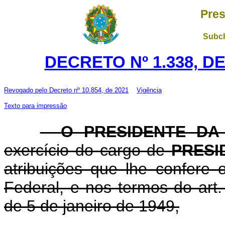
Pres
Subch
DECRETO Nº 1.338, D
Revogado pelo
Decreto nº 10.854, de 2021
Vigência
Texto para impressão
O PRESIDENTE DA
exercício do cargo de
PRESI
atribuições que lhe confere o
Federal, e nos termos do art.
de 5 de janeiro de 1949,