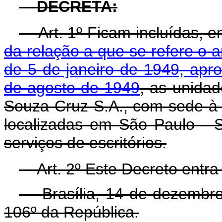
DECRETA:
Art. 1º Ficam incluídas, 
da relação a que se refere o a
de 5 de janeiro de 1949, apr
de agosto de 1949
, as unida
Souza Cruz S.A., com sede à 
localizadas em São Paulo - 
serviços de escritórios.
Art. 2º Este Decreto entr
Brasília, 14 de dezembr
106º da República.