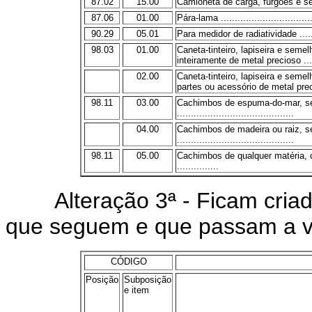
87.02
15.00
Camioneta de carga, furgões e se
87.06
01.00
Pára-lama ..................................
90.29
05.01
Para medidor de radiatividade ........
98.03
01.00
Caneta-tinteiro, lapiseira e seme
inteiramente de metal precioso .......
02.00
Caneta-tinteiro, lapiseira e seme
partes ou acessório de metal precio
98.11
03.00
Cachimbos de espuma-do-mar, se
..........................................
04.00
Cachimbos de madeira ou raiz, s
..........................................
98.11
05.00
Cachimbos de qualquer matéria, 
...............
Alteração 3ª - Ficam criada
que seguem e que passam a vi
CÓDIGO
Posição
Subposição
e item