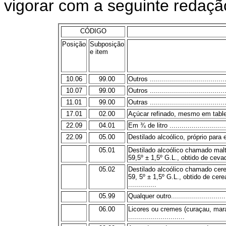
vigorar com a seguinte redaçã
CÓDIGO
Posição
Subposição
e item
10.06
99.00
Outros ......................................
10.07
99.00
Outros ......................................
11.01
99.00
Outras ......................................
17.01
02.00
Açúcar refinado, mesmo em tabletes
22.09
04.01
Em ¾ de litro .............................
22.09
05.00
Destilado alcoólico, próprio para
05.01
Destilado alcoólico chamado mal
59,5º ± 1,5º G.L., obtido de ceva
05.02
Destilado alcoólico chamado cere
59, 5º ± 1,5º G.L., obtido de ce
..............
05.99
Qualquer outro.............................
06.00
Licores ou cremes (curaçau, mar
............................