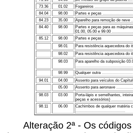
73.36
01.02
Fogareiros .................................
84.04
98.00
Partes e peças ...........................
84.23
35.00
Aparelho para remoção de neve ......
84.40
98.00
Partes e peças para as máquinas
01.00, 05.00 e 99.00 .....................
85.12
98.00
Partes e peças
98.01
Para resistência aquecedora do it
98.02
Para resistência aquecedora do it
98.03
Para aparelho da subposição 03.
................................................
98.99
Qualquer outra ............................
94.01
04.00
Assento para veículos do Capítulo 8
05.00
Assento para aeronave .................
98.03
03.00
Porta-lápis e semelhantes, inteir
peças e acessórios) ...................
98.11
06.00
Cachimbos de qualquer matéria c
..........................................
Alteração 2ª - Os códigos 