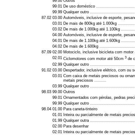
99.00
Outros
99.01
De uso doméstico .................................
99.99
Qualquer outro ......................................
87.02
03.00
Automóveis, inclusive de esporte, pesa
03.01
De mais de 800kg até 1.000kg ................
03.02
De mais de 1.000kg até 1.100kg .............
04.00
Automóveis, inclusive de esporte, pesa
04.01
De mais de 1.100kg até 1.600kg .............
04.02
De mais de 1.600kg ...............................
87.09
02.00
Motociclo, inclusive bicicleta com motor 
02.01
3
Ciclomotores com motor até 50cm
de cil
02.99
Qualquer outro ......................................
91.02
03.00
Despertador, inclusive elétrico, com ou
03.01
Com caixa de metais preciosos ou orna
metais preciosos ..........
03.99
Qualquer outro ......................................
98.03
99.00
Outros
99.01
Ornamentados com pérolas, pedras preci
99.99
Qualquer outro ......................................
98.04
01.00
Para caneta-tinteiro
01.01
Inteira ou parcialmente de metais precioso
01.99
Qualquer outra ......................................
02.00
Para desenhar
02.01
Inteira ou parcialmente de metais precioso