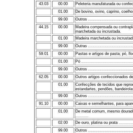
43.03
00.00
Peleteria manufaturada ou confe
01.00
De bovino, ovino, caprino, coelho e 
99.00
Outros ......................................
44.15
00.00
Madeira compensada ou contrapl
marchetada ou incrustada.
01.00
Madeira marchetada ou incrustada ..
99.00
Outras ......................................
59.01
00.00
Pastas e artigos de pasta; pó, fl
01.00
Pó ............................................
99.00
Outros ......................................
62.05
00.00
Outros artigos confeccionados de
01.00
Confecções de tecidos que repro
estandartes, pendões, bandeirolas 
99.00
Outros ......................................
91.10
00.00
Caixas e semelhantes, para apare
01.00
De metal comum, mesmo dourado, 
...........
02.00
De ouro, platina ou prata ...............
99.00
Outros ......................................