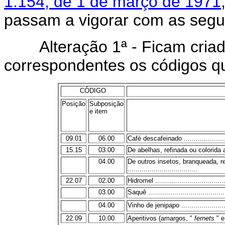
1.154, de 1 de março de 1971
passam a vigorar com as segui
Alteração 1ª - Ficam criados
correspondentes os códigos 
CÓDIGO
Posição
Subposição
e item
09.01
06.00
Café descafeinado .......................
15.15
03.00
De abelhas, refinada ou colorida a
04.00
De outros insetos, branqueada, re
...................................
22.07
02.00
Hidromel ....................................
03.00
Saquê .......................................
04.00
Vinho de jenipapo ........................
22.09
10.00
Aperitivos (amargos, "
fernets
" e 