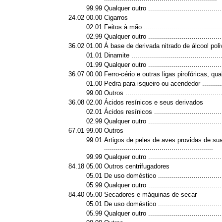
99.99
Qualquer outro ......................................
24.02
00.00
Cigarros
02.01
Feitos à mão ........................................
02.99
Qualquer outro ......................................
36.02
01.00
Á base de derivada nitrado de álcool poli
01.01
Dinamite ..............................................
01.99
Qualquer outro ......................................
36.07
00.00
Ferro-cério e outras ligas pirofóricas, q
01.00
Pedra para isqueiro ou acendedor ............
99.00
Outros .................................................
36.08
02.00
Ácidos resínicos e seus derivados
02.01
Ácidos resínicos ...................................
02.99
Qualquer outro ......................................
67.01
99.00
Outros
99.01
Artigos de peles de aves providas de s
.......................................................
99.99
Qualquer outro ......................................
84.18
05.00
Outros centrifugadores
05.01
De uso doméstico .................................
05.99
Qualquer outro ......................................
84.40
05.00
Secadores e máquinas de secar
05.01
De uso doméstico .................................
05.99
Qualquer outro ......................................