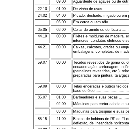
09.00
Aguardente de agaves ou de outras
22.10
01.00
De vinho de uvas .........................
24.02
04.00
Picado, desfiado, migado ou em pós 
05.00
Em corda ou em rôlo ....................
35.05
03.00
Colas de amido ou de fécula ..........
44.19
00.00
Filêtes e molduras de madeira, e
interiores, condutos elétricos e s
44.21
00.00
Caixas, caixotes, grades ou engr
embalagens, completos, de made
............
59.07
00.00
Tecidos revestidos de goma ou de
encadernação, cartonagem, indúst
(percalinas revestidas, etc.); te
preparadas para pintura, talargaç
..............................................
59.09
00.00
Telas enceradas e outros tecidos
base de óleo ...............................
85.07
01.00
Barbeadores e suas peças .............
02.00
Máquinas para cortar cabelo e sua
03.00
Máquinas para tosquiar e suas peças
85.15
11.00
Blocos de bobinas de RF de FI (s
deflexão, de linearidade horizontal ....