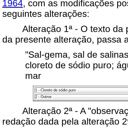
1964
, com as modificações po
seguintes alterações:
Alteração 1ª - O texto da p
da presente alteração, passa a
"Sal-gema, sal de salinas
cloreto de sódio puro; á
mar
1 - Cloreto de sódio puro ................................................
2 - Outros ...................................................................
Alteração 2ª - A "observaçã
redação dada pela alteração 29