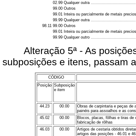
02.99
Qualquer outra ......................................
99.00
Outros
99.01
Inteira ou parcialmente de metais precioso
99.99
Qualquer outra ......................................
98.11
99.00
Outros
99.01
Inteira ou parcialmente de metais precioso
99.99
Qualquer outro ......................................
Alteração 5ª - As posições
subposições e itens, passam a
CÓDIGO
Posição
Subposição
e item
44.23
00.00
Obras de carpintaria e peças de 
painéis para assoalhos e as con
45.02
00.00
Blocos, placas, fôlhas e tiras de
fabricação de rôlhas
46.03
00.00
Artigos de cestaria obtidos dire
artigos das posições - 46.01 e 46