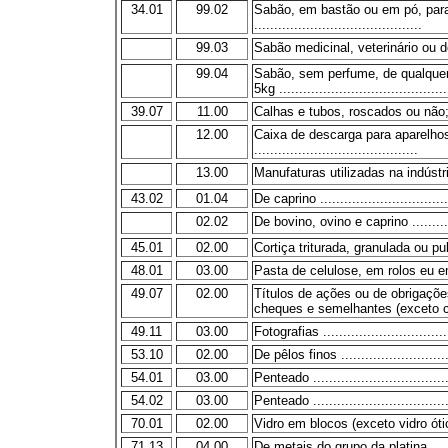
34.01
99.02
Sabão, em bastão ou em pó, para
..........................................
99.03
Sabão medicinal, veterinário ou de
99.04
Sabão, sem perfume, de qualquer
5kg ..........................................
39.07
11.00
Calhas e tubos, roscados ou não
12.00
Caixa de descarga para aparelho
.........................................
13.00
Manufaturas utilizadas na indústria de 
43.02
01.04
De caprino .................................
02.02
De bovino, ovino e caprino ............
45.01
02.00
Cortiça triturada, granulada ou pulv
48.01
03.00
Pasta de celulose, em rolos eu em 
49.07
02.00
Títulos de ações ou de obrigações
cheques e semelhantes (exceto ch
49.11
03.00
Fotografias ................................
53.10
02.00
De pêlos finos ............................
54.01
03.00
Penteado ...................................
54.02
03.00
Penteado ...................................
70.01
02.00
Vidro em blocos (exceto vidro ótico)
71.13
04.00
De metais do grupo da platina ........