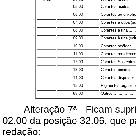
05.00
Corantes ácidos .........
06.00
Corantes ao enxôfre (s
07.00
Corantes à cuba (sufura
08.00
Corantes à tina ..........
09.00
Corantes à tina (solúvei
10.00
Corantes azóides ........
11.00
Corantes mordentados ..
12.00
Corantes Solventes .....
13.00
Corantes básicos ........
14.00
Corantes dispersos .....
15.00
Pigmentos orgânicos ....
99.00
Outros ....................
Alteração 7ª - Ficam suprim
02.00 da posição 32.06, que p
redação: