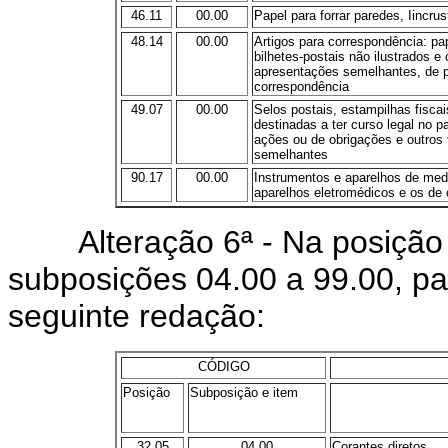
46.11
00.00
Papel para forrar paredes, Iincrus
48.14
00.00
Artigos para correspondência: pa
bilhetes-postais não ilustrados e
apresentações semelhantes, de pa
correspondência
49.07
00.00
Selos postais, estampilhas fisca
destinadas a ter curso legal no p
ações ou de obrigações e outros 
semelhantes
90.17
00.00
Instrumentos e aparelhos de medic
aparelhos eletromédicos e os de 
Alteração 6ª - Na posição 32
subposições 04.00 a 99.00, pa
seguinte redação:
CÓDIGO
Posição
Subposição e item
32.05
04.00
Corantes diretos ........