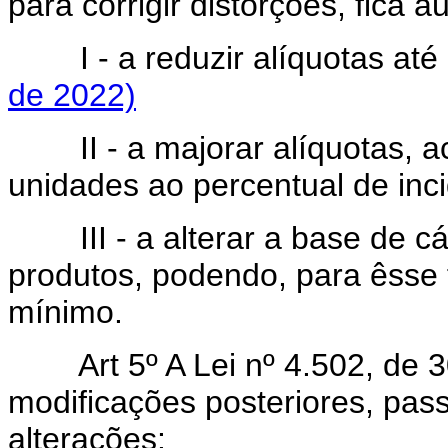
para corrigir distorções, fica a
I - a reduzir alíquotas a
de 2022)
II - a majorar alíquotas, 
unidades ao percentual de incid
III - a alterar a base de cá
produtos, podendo, para êsse fi
mínimo.
Art 5º A Lei nº 4.502, d
modificações posteriores, pas
alterações: