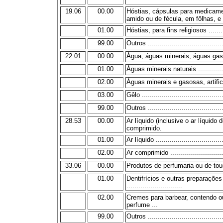
19.06
00.00
Hóstias, cápsulas para medicame
amido ou de fécula, em fôlhas, 
01.00
Hóstias, para fins religiosos ..........
99.00
Outros ......................................
22.01
00.00
Água, águas minerais, águas gas
01.00
Águas minerais naturais ................
02.00
Águas minerais e gasosas, artificiai
03.00
Gêlo .........................................
99.00
Outros ......................................
28.53
00.00
Ar líquido (inclusive o ar líquido
comprimido.
01.00
Ar líquido ..................................
02.00
Ar comprimido ............................
33.06
00.00
Produtos de perfumaria ou de to
01.00
Dentifrícios e outras preparações
............................
02.00
Cremes para barbear, contendo o
perfume ...
99.00
Outros ......................................