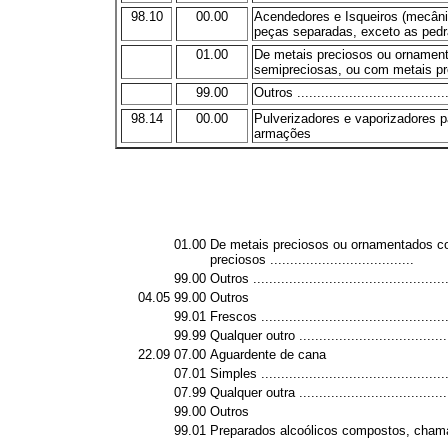
98.10
00.00
Acendedores e Isqueiros (mecânic
peças separadas, exceto as pedr
01.00
De metais preciosos ou ornament
semipreciosas, ou com metais precioso
99.00
Outros ......................................
98.14
00.00
Pulverizadores e vaporizadores 
armações
01.00
De metais preciosos ou ornamentados co
preciosos ....................................
99.00
Outros .................................................
04.05
99.00
Outros
99.01
Frescos ...............................................
99.99
Qualquer outro ......................................
22.09
07.00
Aguardente de cana
07.01
Simples ...............................................
07.99
Qualquer outra ......................................
99.00
Outros
99.01
Preparados alcoólicos compostos, chama
.........................................................