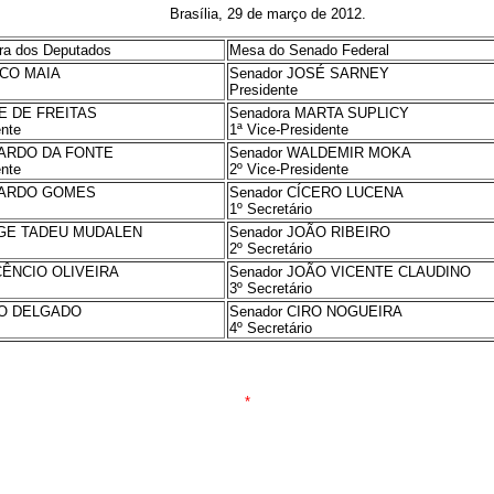
Brasília, 29 de março de 2012.
a dos Deputados
Mesa do Senado Federal
RCO MAIA
Senador JOSÉ SARNEY
Presidente
E DE FREITAS
Senadora MARTA SUPLICY
ente
1ª Vice-Presidente
UARDO DA FONTE
Senador WALDEMIR MOKA
ente
2º Vice-Presidente
UARDO GOMES
Senador CÍCERO LUCENA
1º Secretário
RGE TADEU MUDALEN
Senador JOÃO RIBEIRO
2º Secretário
CÊNCIO OLIVEIRA
Senador JOÃO VICENTE CLAUDINO
3º Secretário
IO DELGADO
Senador CIRO NOGUEIRA
4º Secretário
*