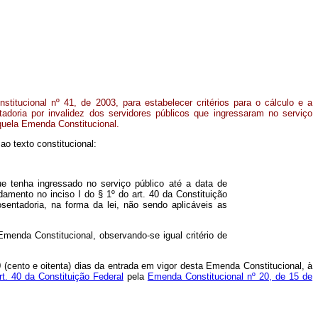
titucional nº 41, de 2003, para estabelecer critérios para o cálculo e a
adoria por invalidez dos servidores públicos que ingressaram no serviço
quela Emenda Constitucional.
o texto constitucional:
ue tenha ingressado no serviço público até a data de
mento no inciso I do § 1º do art. 40 da Constituição
entadoria, na forma da lei, não sendo aplicáveis as
menda Constitucional, observando-se igual critério de
 (cento e oitenta) dias da entrada em vigor desta Emenda Constitucional, à
rt. 40 da Constituição Federal
pela
Emenda Constitucional nº 20, de 15 de