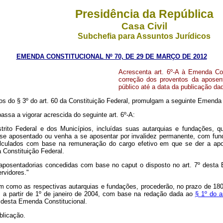
Presidência da República
Casa Civil
Subchefia para Assuntos Jurídicos
EMENDA CONSTITUCIONAL Nº 70, DE 29 DE MARÇO DE 2012
Acrescenta art. 6º-A à Emenda Cons
correção dos proventos da aposent
público até a data da publicação da
do § 3º do art. 60 da Constituição Federal, promulgam a seguinte Emenda a
ssa a vigorar acrescida do seguinte art. 6º-A:
rito Federal e dos Municípios, incluídas suas autarquias e fundações, q
se aposentado ou venha a se aposentar por invalidez permanente, com funda
calculados com base na remuneração do cargo efetivo em que se der a apos
a Constituição Federal.
 aposentadorias concedidas com base no caput o disposto no art. 7º desta E
rvidores."
sim como as respectivas autarquias e fundações, procederão, no prazo de 180
s a partir de 1º de janeiro de 2004, com base na redação dada ao
§ 1º do a
o desta Emenda Constitucional.
blicação.