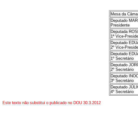
Mesa da Câmar
Deputado MA
Presidente
Deputada ROS
1ª Vice-Presid
Deputado ED
2º Vice-Presid
Deputado ED
1º Secretário
Deputado JO
2º Secretário
Deputado INO
3º Secretário
Deputado JÚL
4º Secretário
Este texto não substitui o publicado no DOU 30.3.2012