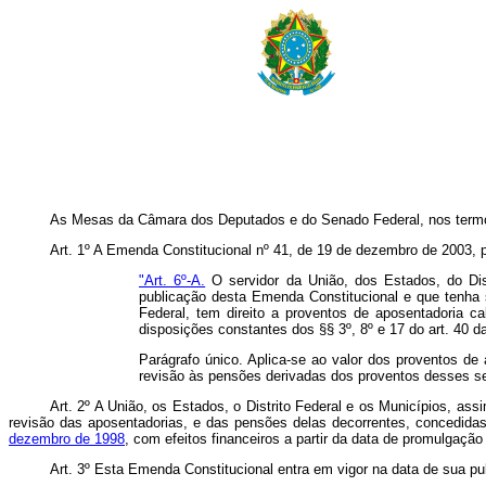
As Mesas da Câmara dos Deputados e do Senado Federal, nos termos 
Art. 1º A Emenda Constitucional nº 41, de 19 de dezembro de 2003, pa
"Art. 6º-A.
O servidor da União, dos Estados, do Dist
publicação desta Emenda Constitucional e que tenha 
Federal, tem direito a proventos de aposentadoria 
disposições constantes dos §§ 3º, 8º e 17 do art. 40 d
Parágrafo único. Aplica-se ao valor dos proventos de
revisão às pensões derivadas dos proventos desses se
Art. 2º A União, os Estados, o Distrito Federal e os Municípios, as
revisão das aposentadorias, e das pensões delas decorrentes, concedida
dezembro de 1998
, com efeitos financeiros a partir da data de promulgaçã
Art. 3º Esta Emenda Constitucional entra em vigor na data de sua pu